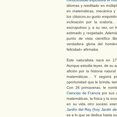
minuciosidad expositiva el mu
idiomas y reeditado en múltip
en matemáticas, mecánica y b
los clásicos,su gusto exquisito
inclinación por la oratoria
escrupuloso y, a su vez, un 
estimado y respetado. Ademá
punto de vista científico li
verdadera gloria del hombr
felicidad» afirmaba.
Este naturalista nace en 17
Aunque estudia leyes, de su am
afición por la historia natura
matemáticas… Y seguirá pro
oportunidad que le brinda, ta
Con 26 primaveras, le nom
Ciencias de Francia
por sus d
matemáticas, la física y la e
en su vida otro suceso ese
Jardín del Rey (hoy
Jardin de
es a lo que se dedica hasta su