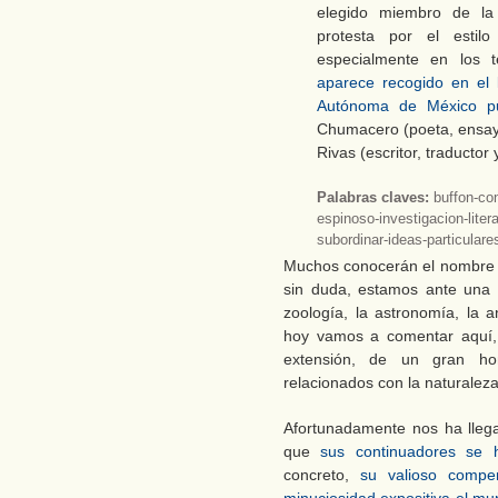
elegido miembro de la
protesta por el estil
especialmente en los t
aparece recogido en el l
Autónoma de México p
Chumacero (poeta, ensayis
Rivas (escritor, traductor
Palabras claves:
buffon-co
espinoso-investigacion-litera
subordinar-ideas-particulares
Muchos conocerán el nombre d
sin duda, estamos ante una 
zoología, la astronomía, la 
hoy vamos a comentar aquí,
extensión, de un gran ho
relacionados con la naturaleza
Afortunadamente nos ha lleg
que
sus continuadores se h
concreto,
su valioso comp