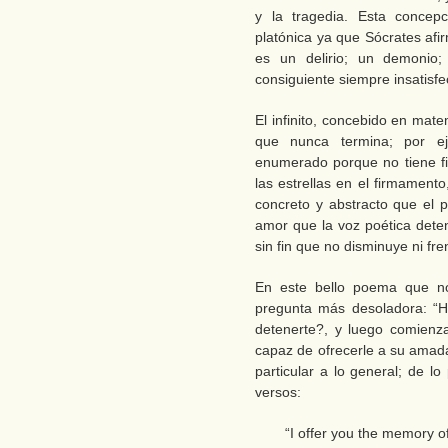
y la tragedia. Esta concep
platónica ya que Sócrates afi
es un delirio; un demonio;
consiguiente siempre insatisfe
El infinito, concebido en mat
que nunca termina; por e
enumerado porque no tiene fi
las estrellas en el firmament
concreto y abstracto que el p
amor que la voz poética dete
sin fin que no disminuye ni fr
En este bello poema que no
pregunta más desoladora: “
detenerte?, y luego comienz
capaz de ofrecerle a su amada.
particular a lo general; de lo
versos:
“I offer you the memory o