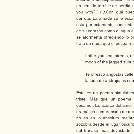
un sentido terrible de pérdid
you with?.” (“¿Con qué pue
derrota. La amada se le esca
está perfectamente concient
de su corazón como el agua e
se atormenta ofreciendo lo p
trata de nada que él posea re
I offer you lean streets, 
moon of the jagged subur
Te ofrezco angostas call
la luna de andrajosos sub
Este es un poema simultánea
triste. Más que un poema
desamor. Es acerca del amor 
dramática comprensión de que 
no es en lo absoluto recípr
zozobra desde el lugar oscuro
del fracaso más devastador.