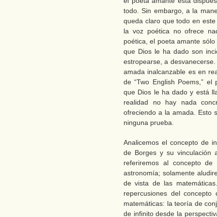
el poeta amante está dispues
todo. Sin embargo, a la man
queda claro que todo en este 
la voz poética no ofrece na
poética, el poeta amante sólo
que Dios le ha dado son inci
estropearse, a desvanecerse. 
amada inalcanzable es en re
de “Two English Poems,” el 
que Dios le ha dado y está ll
realidad no hay nada conc
ofreciendo a la amada. Esto
ninguna prueba.
Analicemos el concepto de i
de Borges y su vinculación 
referiremos al concepto de i
astronomía; solamente aludire
de vista de las matemática
repercusiones del concepto 
matemáticas: la teoría de conj
de infinito desde la perspect