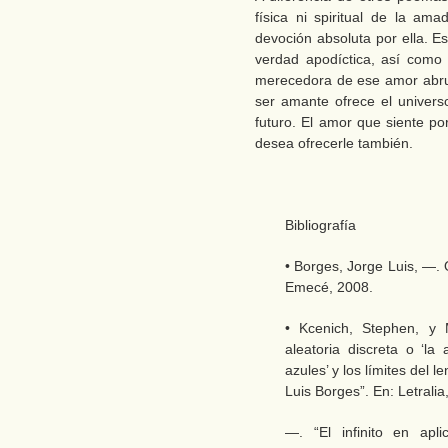
física ni spiritual de la am
devoción absoluta por ella. E
verdad apodíctica, así como
merecedora de ese amor abru
ser amante ofrece el univers
futuro. El amor que siente por 
desea ofrecerle también.
Bibliografía
• Borges, Jorge Luis, —.
Emecé, 2008.
• Kcenich, Stephen, y M
aleatoria discreta o ‘la
azules’ y los límites del 
Luis Borges”. En: Letralia
—. “El infinito en apli