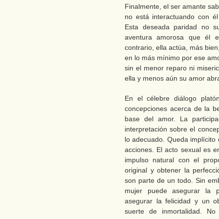
Finalmente, el ser amante sa
no está interactuando con é
Esta deseada paridad no s
aventura amorosa que él e
contrario, ella actúa, más bie
en lo más mínimo por ese amor 
sin el menor reparo ni miseri
ella y menos aún su amor abr
En el célebre diálogo plató
concepciones acerca de la be
base del amor. La particip
interpretación sobre el conce
lo adecuado. Queda implícito 
acciones. El acto sexual es 
impulso natural con el prop
original y obtener la perfec
son parte de un todo. Sin em
mujer puede asegurar la p
asegurar la felicidad y un ob
suerte de inmortalidad. No