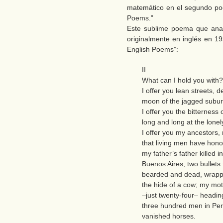
matemático en el segundo po
Poems.”
Este sublime poema que anal
originalmente en inglés en 193
English Poems”:
II
What can I hold you with?
I offer you lean streets, 
moon of the jagged subur
I offer you the bitternes
long and long at the lone
I offer you my ancestors
that living men have hono
my father’s father killed in
Buenos Aires, two bullets 
bearded and dead, wrappe
the hide of a cow; my mot
–just twenty-four– headin
three hundred men in Per
vanished horses.