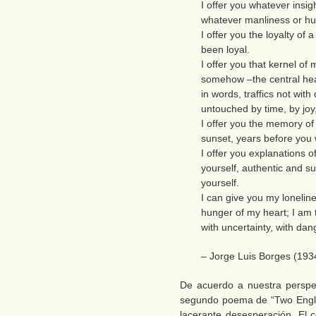
I offer you whatever insi
whatever manliness or hu
I offer you the loyalty o
been loyal.
I offer you that kernel of 
somehow –the central hear
in words, traffics not wit
untouched by time, by joy,
I offer you the memory of
sunset, years before you
I offer you explanations o
yourself, authentic and su
yourself.
I can give you my lonelin
hunger of my heart; I am t
with uncertainty, with dan
– Jorge Luis Borges (193
De acuerdo a nuestra perspec
segundo poema de “Two Engli
lacerante desesperación. El