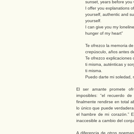
sunset, years before you
I offer you explanations o
yourself, authentic and su
yourself.
I can give you my lonelin
hunger of my heart”
Te ofrezco la memoria de 
crepúsculo, años antes d
Te ofrezco explicaciones 
ti misma, auténticas y so
ti misma.
Puedo darte mi soledad, 
El ser amante promete ofr
imposibles: “el recuerdo de 
finalmente rendirse en total 
lo único que puede verdaderam
el hambre de mi corazón.” E
inaccesible a cambio del conju
A diferencia de otros poema