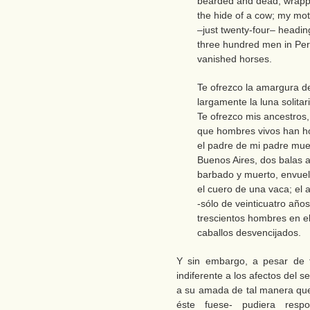
bearded and dead, wrappe
the hide of a cow; my mot
–just twenty-four– headin
three hundred men in Per
vanished horses.
Te ofrezco la amargura 
largamente la luna solitari
Te ofrezco mis ancestros
que hombres vivos han h
el padre de mi padre muer
Buenos Aires, dos balas 
barbado y muerto, envuel
el cuero de una vaca; el
-sólo de veinticuatro años
trescientos hombres en e
caballos desvencijados.
Y sin embargo, a pesar de 
indiferente a los afectos del 
a su amada de tal manera que
éste fuese- pudiera resp