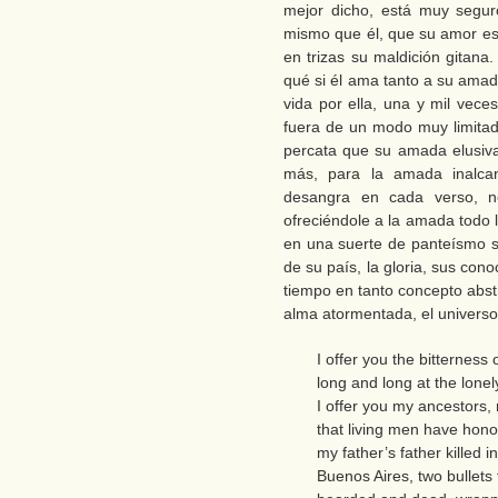
mejor dicho, está muy segur
mismo que él, que su amor es 
en trizas su maldición gitan
qué si él ama tanto a su amad
vida por ella, una y mil ve
fuera de un modo muy limitado
percata que su amada elusiva 
más, para la amada inalca
desangra en cada verso, no
ofreciéndole a la amada todo 
en una suerte de panteísmo so
de su país, la gloria, sus cono
tiempo en tanto concepto abst
alma atormentada, el universo
I offer you the bitternes
long and long at the lone
I offer you my ancestors
that living men have hono
my father’s father killed in
Buenos Aires, two bullets 