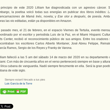
 principio de este 2020 Lilliam fue diagnosticada con un agresivo cáncer. S
mbargo, la poetisa volcó todas sus energías en publicar dos libros inéditos:
L
eencarnaciones de Mamá Inés
, novela; y
Ese olor a después
, de poesía. Amb
bras las vio editadas, están ya disponibles en Amazon.
l pasado mes, el 21 de febrero, en el espacio Viernes de Tertulia, evento mensu
oordinado por el escritor y periodista Luis de la Paz, en el Miami Hispanic Cultur
rts Center, recibió el reconocimiento público de sus amigos. Entre los oradores 
ncontraban los escritores Carlos Alberto Montaner, José Abreu Felippe, Reinal
arcía Ramos, Sergio de los Reyes y Franky de Varona.
illiam falleció a las 5 am del sábado 14 de marzo del 2020 en su departamento 
iami. Con más de cincuenta años en el verso pertenecerá siempre en base y altura
a lírica cubana de vanguardia. Nadó siempre ferozmente en ella. Será la gran poeti
ubana de este siglo.
Siempre estaré hincado a tus pies
Luis García de la Torre