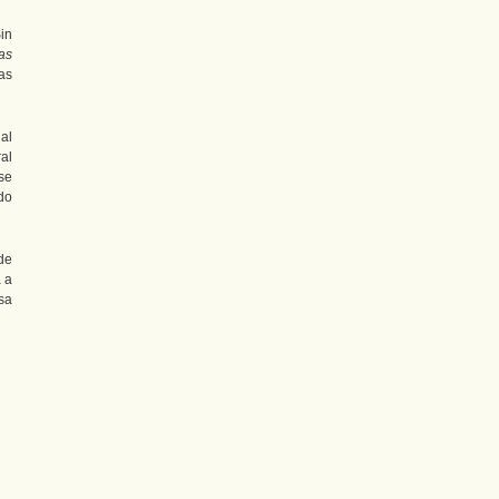
in
as
as
al
al
se
do
de
 a
sa