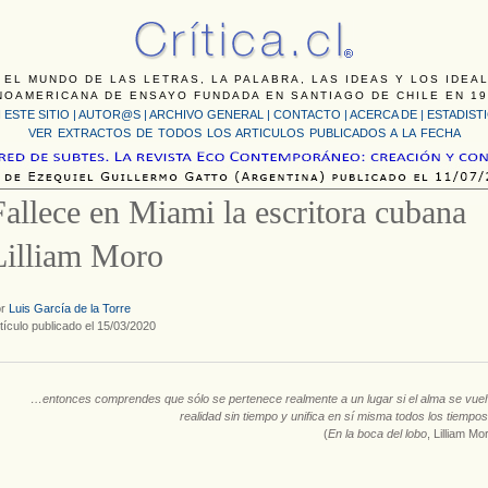
 EL MUNDO DE LAS LETRAS, LA PALABRA, LAS IDEAS Y LOS IDEA
NOAMERICANA DE ENSAYO FUNDADA EN SANTIAGO DE CHILE EN 19
 ESTE SITIO
|
AUTOR@S
|
ARCHIVO GENERAL
|
CONTACTO
|
ACERCA DE |
ESTADIST
VER EXTRACTOS DE TODOS LOS ARTICULOS PUBLICADOS A LA FECHA
Fallece en Miami la escritora cubana
Lilliam Moro
or
Luis García de la Torre
tículo publicado el 15/03/2020
…entonces comprendes que sólo se pertenece realmente a un lugar si el alma se vue
realidad sin tiempo y unifica en sí misma todos los tiemp
(
En la boca del lobo
, Lilliam Mo