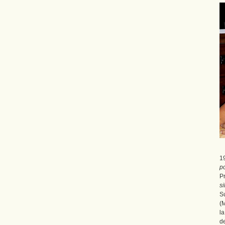
1
p
P
si
S
(M
l
de