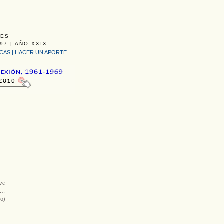
LES
97 | AÑO XXIX
ICAS
|
HACER UN APORTE
lve
os…
ro)