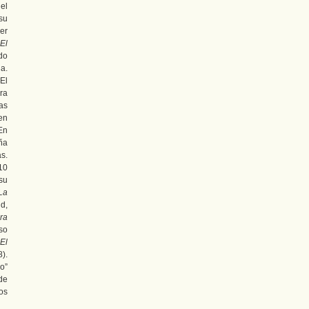
el
su
er
El
do
a.
El
ra
as
en
En
ña
s.
10
su
La
d,
ra
so
El
8).
o”
 de
os