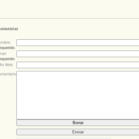
omentar
ombre
equerido.
mail
equerido.
itio Web
omentario