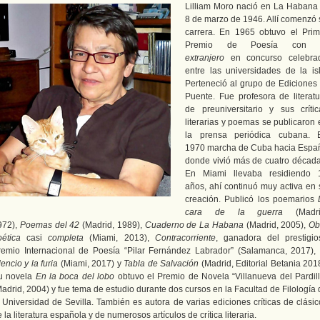
Lilliam Moro nació en La Habana 
8 de marzo de 1946. Allí comenzó 
carrera. En 1965 obtuvo el Prim
Premio de Poesía con
extranjero
en concurso celebra
entre las universidades de la isl
Perteneció al grupo de Ediciones 
Puente. Fue profesora de literatu
de preuniversitario y sus crític
literarias y poemas se publicaron 
la prensa periódica cubana. 
1970 marcha de Cuba hacia Espa
donde vivió más de cuatro década
En Miami llevaba residiendo 
años, ahí continuó muy activa en 
creación. Publicó los poemarios
cara de la guerra
(Madri
972),
Poemas del 42
(Madrid, 1989),
Cuaderno de La Habana
(Madrid, 2005),
Ob
oética
casi
completa
(Miami, 2013),
Contracorriente
, ganadora del prestigio
remio Internacional de Poesía “Pilar Fernández Labrador” (Salamanca, 2017),
lencio y la furia
(Miami, 2017) y
Tabla de Salvación
(Madrid, Editorial Betania 201
u novela
En la boca del lobo
obtuvo el Premio de Novela “Villanueva del Pardill
adrid, 2004) y fue tema de estudio durante dos cursos en la Facultad de Filología
a Universidad de Sevilla. También es autora de varias ediciones críticas de clásic
 la literatura española y de numerosos artículos de crítica literaria.