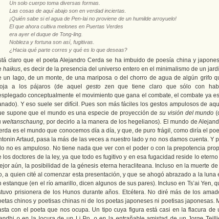
Un solo cuerpo toma diversas formas.
Las cosas de aquí abajo son en verdad inciertas.
¡Quién sabe si el agua de Pen-lai no proviene de un humilde arroyuelo!
El que ahora cultiva melones en Puertas Verdes
era ayer el duque de Tong-ling.
Nobleza y fortuna son así, fugitivas.
¿Hacia qué parte corres y qué es lo que deseas?
stá claro que el poeta Alejandro Cerda se ha imbuido de poesía china y japones
e
haikus
, es decir de la presencia del universo entero en el minimalismo de un jard
e un lago, de un monte, de una mariposa o del chorro de agua de algún grifo q
oja a los pájaros (de aquel
gesto
zen que tiene claro que sólo con hab
esplegado conceptualmente el movimiento que gana el combate, el combate ya es
anado). Y eso suele ser difícil. Pues son más fáciles los gestos ampulosos de aqu
ue supone que el mundo es una especie de proyección de
su visión del mundo
(
u
weltanschaung
, por decirlo a la manera de los hegelianos). El mundo de Alejand
erda es el mundo que conocemos día a día, y que, de puro frágil, como diría el poe
ntonin Artaud, pasa la más de las veces a nuestro lado y no nos damos cuenta. Y p
llo no es ampuloso. No tiene nada que ver con el poder o con la prepotencia prop
 los doctores de la ley, ya que todo es fugitivo y en esa fugacidad reside lo eterno
jor aún, la posibilidad de la génesis eterna heracliteana. Incluso en la muerte de
o, a quien cité al comenzar esta presentación, y que se ahogó abrazado a la luna 
 estanque (en el río amarillo, dicen algunos de sus pares). Incluso en Ts’ai Yen, 
stuvo prisionera de los Hunos durante años. Etcétera. No diré más de los amad
oetas chinos y poetisas chinas ni de los poetas japoneses ni poetisas japonesas. 
asta con el poeta que nos ocupa. Un tipo cuya figura está casi en la flacura de 
andhi o en la locura de un Li Po, o en la entrañable amistad de un Jorge Teillie