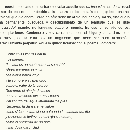
i la poesía es el arte de mostrar o develar aquello que
es imposible de decir
, reve
l ser del no-ser ―por decirlo a la usanza de los metafísicos―, quiero, entonce
estacar que Alejandro Cerda no sólo tiene un oficio indudable y sólido, sino que h
na permanente búsqueda y descubrimiento de un lenguaje que se quie
enguaje
del
mundo, no lenguaje
sobre
el mundo. Es ese el sentido de est
ontemplaciones. Contemplo y soy contemplado en el fulgor y en la danza de 
aturaleza, de la cual soy un fragmento que debe ser pura afirmación
aravillamiento perpetuo. Por eso quiero terminar con el poema
Sombrero
:
Como si las volutas del té
nos dijeran:
“La vida es un sueño que ya se soñó”.
Ahora recuerdo tu casa
con olor a barco viejo
y tu sombrero suspendido
sobre el vaho de tu cuerpo.
Recuerdo el oleaje de luces
que atravesaban las habitaciones
y el sonido del agua lavándote los pies.
Recuerdo la danza en el salón
como si fueras una ciega palpando la claridad del día,
y recuerdo la belleza de tus ojos absortos,
como el recuerdo de un gato
mirando la oscuridad.