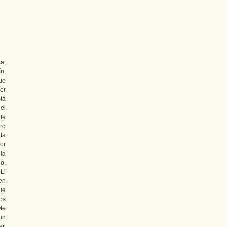
a,
ín,
ue
er
tá
el
de
ro
ta
or
ia
 o,
 Li
en
que
os
Me
un
r,