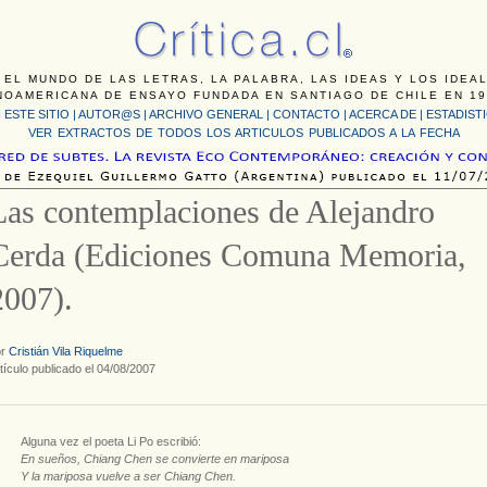
 EL MUNDO DE LAS LETRAS, LA PALABRA, LAS IDEAS Y LOS IDEA
NOAMERICANA DE ENSAYO FUNDADA EN SANTIAGO DE CHILE EN 19
 ESTE SITIO
|
AUTOR@S
|
ARCHIVO GENERAL
|
CONTACTO
|
ACERCA DE |
ESTADIST
VER EXTRACTOS DE TODOS LOS ARTICULOS PUBLICADOS A LA FECHA
Las contemplaciones de Alejandro
Cerda (Ediciones Comuna Memoria,
2007).
or
Cristián Vila Riquelme
tículo publicado el 04/08/2007
Alguna vez el poeta Li Po escribió:
En sueños, Chiang Chen se convierte en mariposa
Y la mariposa vuelve a ser Chiang Chen.