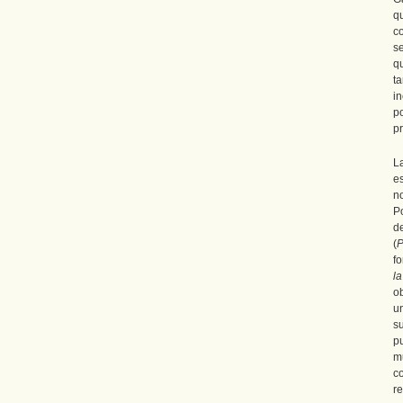
q
c
s
q
t
i
p
p
L
e
no
P
d
(
P
f
l
o
u
s
p
mu
c
re