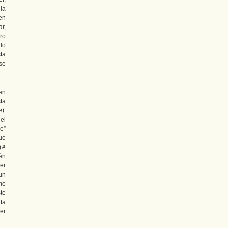
la
en
r,
ro
lo
ta
se
en
ta
e
).
el
e”
ue
(
A
én
er
un
mo
te
ita
er