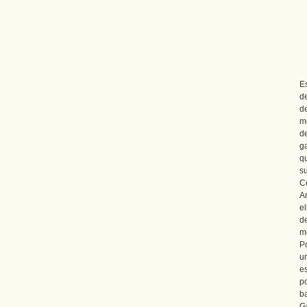
E
d
d
m
d
g
q
s
C
A
e
de
me
P
un
e
p
b
G