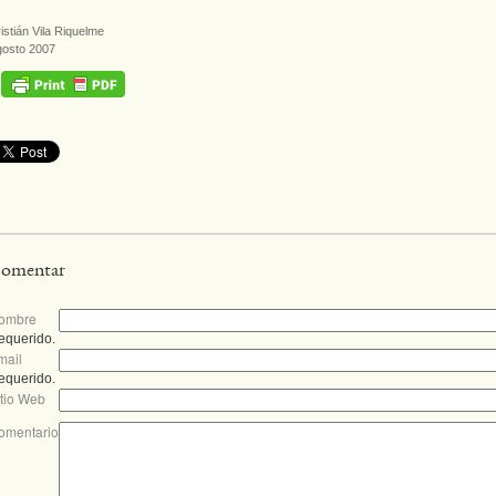
istián Vila Riquelme
gosto 2007
omentar
ombre
equerido.
mail
equerido.
itio Web
omentario