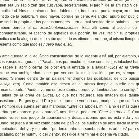
uien era un sabio zen que cultivaba, secretamente, el jardín de la amistad y de 
omplicidad. Nos encontramos, indudablemente, frente a un poeta mayor, en el bu
entido de la palabra. Y digo mayor, porque no tiene, Alejandro, apuro por publica
ue sería lo propio de los poetas menores ―en el mal sentido de la palabra―, pe
ambién porque él
es
estas
Contemplaciones
. Está allí como al acecho de 
nconmensurable. Al acecho de aquellos que podrán, tal vez, recibir su propues
oética con la alegría del que sabe que todo es efímero pero que, al mismo tiempo, 
resenta como que
todo es nuevo bajo el sol
.
a ambigüedad o lo equívoco consustancial de lo viviente está allí, por ejemplo, 
sos versos inaugurales: “Pasábamos por mucho tiempo/ con los ojos intactos/ has
 saber/ si abrir o cerrar los ojos/ era la entrada o la salida” (
Ojos en la fuent
orque esa ambigüedad tiene que ver con la multiplicación, que es, siempre, 
eseo: “Siempre dentro de un paisaje/ tendremos las posibilidad de otro paisaj
aisaje zen
). Como también ese deseo es al mismo tiempo el sueño del q
ormamos parte: “Puedes verme en este sueño/ porque yo también/ sueño contigo” 
a altura de la oreja de Buda
). Lo que nos recuerda esa imagen que tambi
bsesionó a Borges (y a Li Po) y que tiene que ver con una mariposa que sueña s
n hombre que sueña ser una mariposa. “Entre los árboles/ mi hija no es más que 
ueño/ que aparece y desaparece”, nos dice el poeta en “
Entre los árboles
”. Co
uede verse, ese juego de apariciones y desapariciones que es esta vida y es
ndo, se juega a su vez como parte del país de los sueños y se abre hacia la infin
ombinatoria del yo y del otro: “perderse entre las sombras de los árboles/ para s
scatado/ por el murmullo del viento”, nos dice al terminar el poema ya citado.