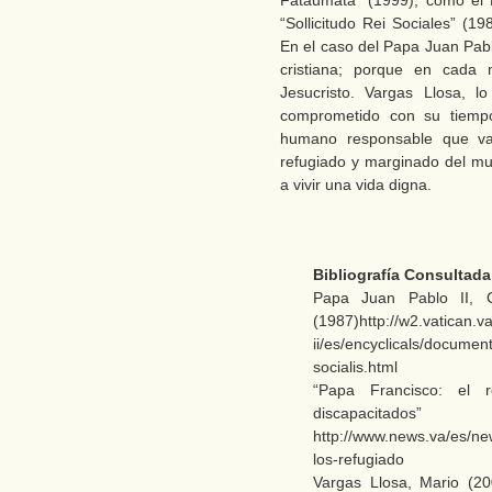
Fataumata” (1999), como el 
“Sollicitudo Rei Sociales” (1
En el caso del Papa Juan Pabl
cristiana; porque en cada
Jesucristo. Vargas Llosa, l
comprometido con su tiemp
humano responsable que val
refugiado y marginado del mu
a vivir una vida digna.
Bibliografía Consultada
Papa Juan Pablo II, Car
(1987)http://w2.vatican.v
ii/es/encyclicals/documen
socialis.html
“Papa Francisco: el 
discapacitados”
http://www.news.va/es/ne
los-refugiado
Vargas Llosa, Mario (20