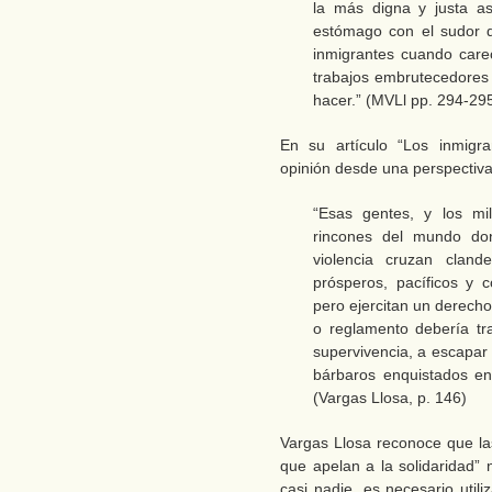
la más digna y justa as
estómago con el sudor d
inmigrantes cuando care
trabajos embrutecedores 
hacer.” (MVLl pp. 294-295
En su artículo “Los inmigr
opinión desde una perspectiva 
“Esas gentes, y los mi
rincones del mundo do
violencia cruzan cland
prósperos, pacíficos y c
pero ejercitan un derecho
o reglamento debería tra
supervivencia, a escapar 
bárbaros enquistados e
(Vargas Llosa, p. 146)
Vargas Llosa reconoce que la
que apelan a la solidaridad
casi nadie, es necesario util