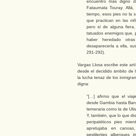
encuentro más digno d
Fataumata Touray. Allá,
tiempo, esos pies no la 
que practican en las n
pero sí de alguna fier
tatuados enemigos que, po
haber heredado otra
desaparecerla a ella, sus
291-292).
Vargas Llosa escribe este artí
desde el decidido ámbito de 
la lucha tenaz de los inmigr
digna:
“[…] afirmo que el viaj
desde Gambia hasta Banyo
temeraria como la de Uli
Y, también, que lo que d
peripatéticos pies mie
apretujaba en canoas
pestilentes albergues 