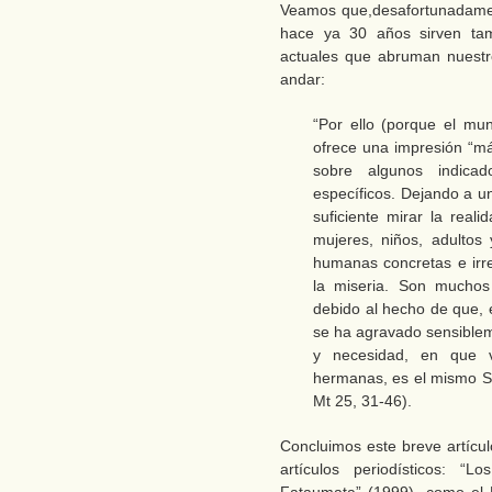
Veamos que,desafortunadament
hace ya 30 años sirven tamb
actuales que abruman nuestr
andar:
“Por ello (porque el mun
ofrece una impresión “má
sobre algunos indicad
específicos. Dejando a un 
suficiente mirar la real
mujeres, niños, adultos
humanas concretas e irre
la miseria. Son muchos
debido al hecho de que, e
se ha agravado sensiblem
y necesidad, en que 
hermanas, es el mismo Se
Mt 25, 31-46).
Concluimos este breve artícu
artículos periodísticos: “