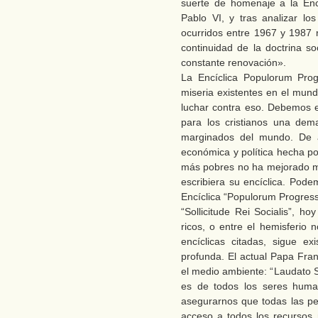
suerte de homenaje a la Enc
Pablo VI, y tras analizar lo
ocurridos entre 1967 y 1987 r
continuidad de la doctrina so
constante renovación».
La Encíclica Populorum Progr
miseria existentes en el mund
luchar contra eso. Debemos e
para los cristianos una dem
marginados del mundo. De ac
económica y política hecha po
más pobres no ha mejorado m
escribiera su encíclica. Pod
Encíclica “Populorum Progressi
“Sollicitude Rei Socialis”, h
ricos, o entre el hemisferio 
encíclicas citadas, sigue e
profunda. El actual Papa Fran
el medio ambiente: “Laudato S
es de todos los seres huma
asegurarnos que todas las pe
acceso a todos los recursos n