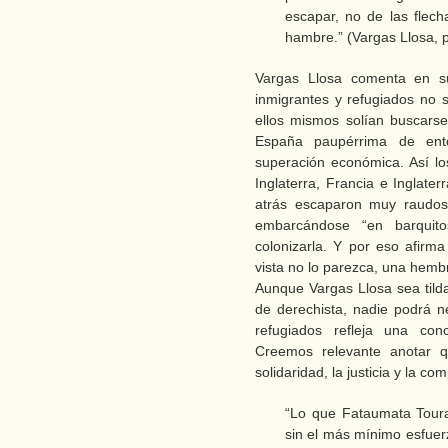
escapar, no de las flech
hambre.” (Vargas Llosa, 
Vargas Llosa comenta en su 
inmigrantes y refugiados no
ellos mismos solían buscarse
España paupérrima de ento
superación económica. Así l
Inglaterra, Francia e Inglater
atrás escaparon muy raudos
embarcándose “en barquito
colonizarla. Y por eso afir
vista no lo parezca, una hembr
Aunque Vargas Llosa sea tild
de derechista, nadie podrá n
refugiados refleja una co
Creemos relevante anotar 
solidaridad, la justicia y la co
“Lo que Fataumata Toura
sin el más mínimo esfuer