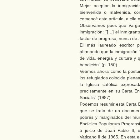
Mejor aceptar la inmigraci
bienvenida o malvenida, c
comencé este artículo, a ella 
Observamos pues que Vargas 
inmigración: “[…] el inmigrant
factor de progreso, nunca de a
El más laureado escritor p
afirmando que la inmigración 
de vida, energía y cultura y 
bendición” (p. 150).
Veamos ahora cómo la postur
los refugiados coincide plena
la Iglesia católica expres
precisamente en su Carta Encí
Socialis” (1987).
Podemos resumir esta Carta Enc
que se trata de un document
pobres y marginados del mund
Encíclica Populorum Progressi
a juicio de Juan Pablo II, 
Vaticano II de 1965. En esta e