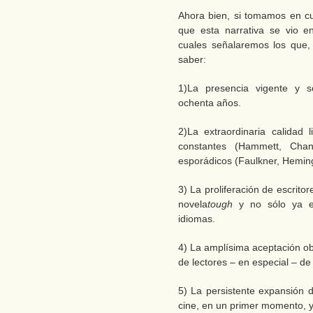
Ahora bien, si tomamos en c
que esta narrativa se vio e
cuales señalaremos los que
saber:
1)La presencia vigente y s
ochenta años.
2)La extraordinaria calidad 
constantes (Hammett, Chand
esporádicos (Faulkner, Heming
3) La proliferación de escrito
novela
tough
y no sólo ya e
idiomas.
4) La amplísima aceptación ob
de lectores – en especial – d
5) La persistente expansión d
cine, en un primer momento, y 