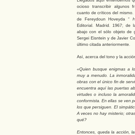
Llegados aquí entendemos qu
ocioso transcribir algunos 
cuanto de críticos del mismo. 
de Fereydoun Hoveyda “
H
Editorial. Madrid. 1967; de
abajo con el sólo objeto de g
Sergei Eisntein y de Javier C
último citada anteriormente.
Así, acerca del tono y la acci
«Quien busque enigmas a lo
muy a menudo. La inmoralida
obras con el único fin de serv
encuentra aquí las puertas ab
virtudes o incluso la amoral
conformista. En ellas se ven 
los que persiguen. EI simpátic
A veces no hay misterio; otra
qué?
Entonces, queda la acción, la