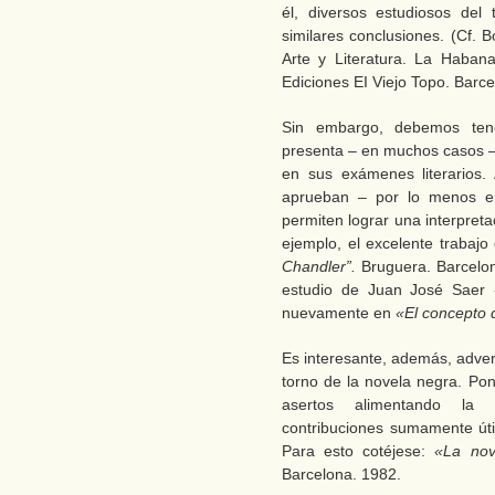
él, diversos estudiosos de
similares conclusiones. (Cf. 
Arte y Literatura. La Haba
Ediciones EI Viejo Topo. Barcel
Sin embargo, debemos tene
presenta – en muchos casos –
en sus exámenes literarios.
aprueban – por lo menos en
permiten lograr una interpret
ejemplo, el excelente traba
Chandler”.
Bruguera. Barcelo
estudio de Juan José Saer
nuevamente en
«El concepto d
Es interesante, además, adverti
torno de la novela negra. Po
asertos alimentando la p
contribuciones sumamente úti
Para esto cotéjese:
«La nov
Barcelona. 1982.