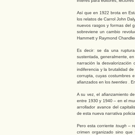
interés para editores, lectore
Así que en 1922 brota en Es
los relatos de Carrol John Dal
nuevos rasgos y formas del 
sobreviene un cambio revoluc
Hammett y Raymond Chandler,
Es decir: se da una ruptura
sustentada, generalmente, en 
narración la desvalorización d
indiferencia y la brutalidad d
corrupta, cuyas costumbres e
afianzados en los
twenties
. E
A su vez, el afianzamiento de
entre 1930 y 1940 – en el mu
arrollador avance del capital
de esta nueva narrativa policia
Pero esta corriente
tough
– r
crimen organizado sino que