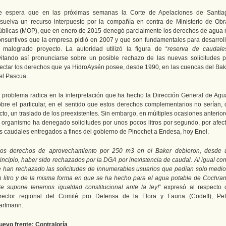
e espera que en las próximas semanas la Corte de Apelaciones de Santia
esuelva un recurso interpuesto por la compañía en contra de Ministerio de Obr
úblicas (MOP), que en enero de 2015 denegó parcialmente los derechos de agua 
onsuntivos que la empresa pidió en 2007 y que son fundamentales para desarroll
l malogrado proyecto. La autoridad utilizó la figura de “
reserva de caudale
vitando así pronunciarse sobre un posible rechazo de las nuevas solicitudes p
fectar los derechos que ya HidroAysén posee, desde 1990, en las cuencas del Bak
el Pascua.
l problema radica en la interpretación que ha hecho la Dirección General de Agu
obre el particular, en el sentido que estos derechos complementarios no serían, 
cto, un traslado de los preexistentes. Sin embargo, en múltiples ocasiones anterio
l organismo ha denegado solicitudes por unos pocos litros por segundo, por afect
os caudales entregados a fines del gobierno de Pinochet a Endesa, hoy Enel.
os derechos de aprovechamiento por 250 m3 en el Baker debieron, desde 
rincipio, haber sido rechazados por la DGA por inexistencia de caudal. Al igual co
e han rechazado las solicitudes de innumerables usuarios que pedían solo medio
n litro y de la misma forma en que se ha hecho para el agua potable de Cochran
Se supone tenemos igualdad constitucional ante la ley!
” expresó al respecto 
irector regional del Comité pro Defensa de la Flora y Fauna (Codeff), Pet
artmann.
uevo frente: Contraloría