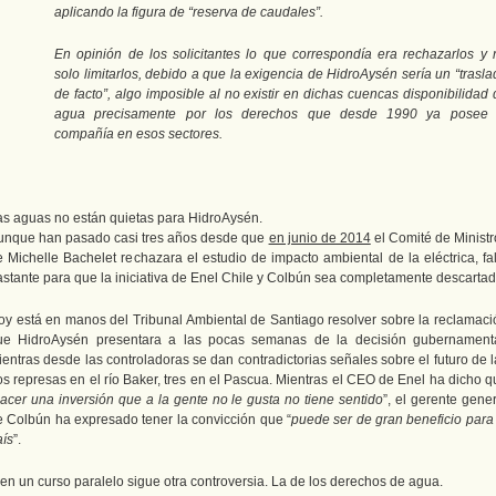
aplicando la figura de “reserva de caudales”.
En opinión de los solicitantes lo que correspondía era rechazarlos y 
solo limitarlos, debido a que la exigencia de HidroAysén sería un “trasl
de facto”, algo imposible al no existir en dichas cuencas disponibilidad
agua precisamente por los derechos que desde 1990 ya posee 
compañía en esos sectores.
as aguas no están quietas para HidroAysén.
unque han pasado casi tres años desde que
en junio de 2014
el Comité de Ministr
e Michelle Bachelet rechazara el estudio de impacto ambiental de la eléctrica, fal
astante para que la iniciativa de Enel Chile y Colbún sea completamente descartad
oy está en manos del Tribunal Ambiental de Santiago resolver sobre la reclamaci
ue HidroAysén presentara a las pocas semanas de la decisión gubernamenta
entras desde las controladoras se dan contradictorias señales sobre el futuro de 
os represas en el río Baker, tres en el Pascua. Mientras el CEO de Enel ha dicho q
acer una inversión que a la gente no le gusta no tiene sentido
”, el gerente gene
e Colbún ha expresado tener la convicción que “
puede ser de gran beneficio para 
aís
”.
en un curso paralelo sigue otra controversia. La de los derechos de agua.