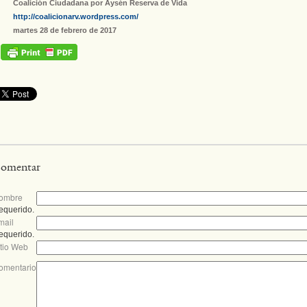
Coalición Ciudadana por Aysén Reserva de Vida
http://coalicionarv.wordpress.com/
martes 28 de febrero de 2017
omentar
ombre
equerido.
mail
equerido.
itio Web
omentario