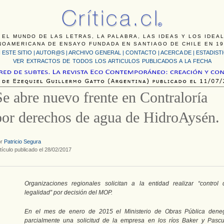
 EL MUNDO DE LAS LETRAS, LA PALABRA, LAS IDEAS Y LOS IDEA
NOAMERICANA DE ENSAYO FUNDADA EN SANTIAGO DE CHILE EN 19
 ESTE SITIO
|
AUTOR@S
|
ARCHIVO GENERAL
|
CONTACTO
|
ACERCA DE |
ESTADIST
VER EXTRACTOS DE TODOS LOS ARTICULOS PUBLICADOS A LA FECHA
Se abre nuevo frente en Contraloría
por derechos de agua de HidroAysén.
or
Patricio Segura
tículo publicado el 28/02/2017
Organizaciones regionales solicitan a la entidad realizar “control 
legalidad” por decisión del MOP.
En el mes de enero de 2015 el Ministerio de Obras Pública dene
parcialmente una solicitud de la empresa en los ríos Baker y Pascu