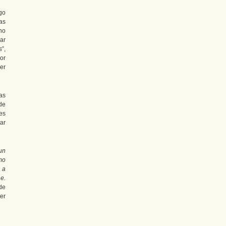
go
as
no
ar
s
”,
or
er
as
de
res
ar
un
mo
 a
e.
de
er