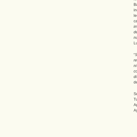
B
i
l
c
i
d
n
L
“
S
r
n
c
d
d
S
T
A
A