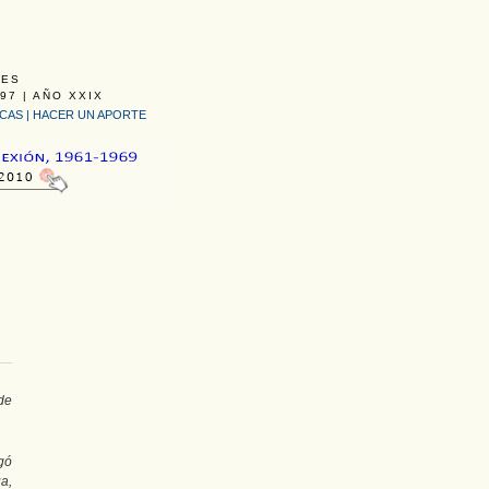
LES
97 | AÑO XXIX
ICAS
|
HACER UN APORTE
de
gó
a,