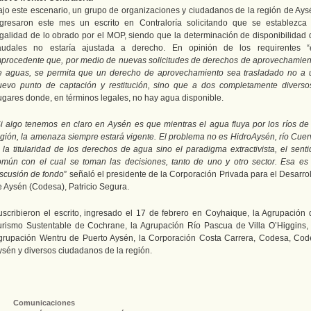
ajo este escenario, un grupo de organizaciones y ciudadanos de la región de Ays
ngresaron este mes un escrito en Contraloría solicitando que se establezca 
egalidad de lo obrado por el MOP, siendo que la determinación de disponibilidad 
audales no estaría ajustada a derecho. En opinión de los requirentes “
mprocedente que, por medio de nuevas solicitudes de derechos de aprovechamien
e aguas, se permita que un derecho de aprovechamiento sea trasladado no a 
uevo punto de captación y restitución, sino que a dos completamente diverso
ugares donde, en términos legales, no hay agua disponible.
i algo tenemos en claro en Aysén es que mientras el agua fluya por los ríos de 
egión, la amenaza siempre estará vigente. El problema no es HidroAysén, río Cuer
i la titularidad de los derechos de agua sino el paradigma extractivista, el senti
omún con el cual se toman las decisiones, tanto de uno y otro sector. Esa es 
iscusión de fondo
” señaló el presidente de la Corporación Privada para el Desarro
e Aysén (Codesa), Patricio Segura.
uscribieron el escrito, ingresado el 17 de febrero en Coyhaique, la Agrupación 
urismo Sustentable de Cochrane, la Agrupación Río Pascua de Villa O’Higgins, 
grupación Wentru de Puerto Aysén, la Corporación Costa Carrera, Codesa, Code
ysén y diversos ciudadanos de la región.
Comunicaciones