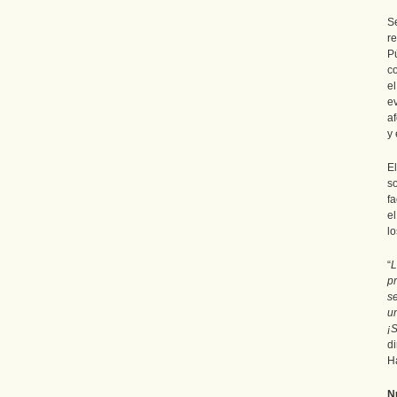
S
r
P
c
e
e
a
y 
E
s
fa
e
l
“
L
p
s
u
¡
d
H
N