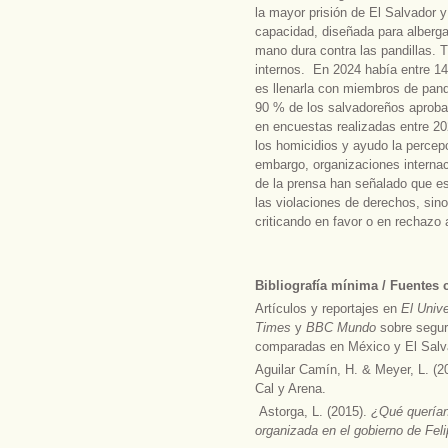
la mayor prisión de El Salvador
capacidad, diseñada para albergar
mano dura contra las pandillas. T
internos. En 2024 había entre 14.
es llenarla con miembros de pan
90 % de los salvadoreños aprobar
en encuestas realizadas entre 2
los homicidios y ayudo la perce
embargo, organizaciones interna
de la prensa han señalado que es
las violaciones de derechos, sino
criticando en favor o en rechazo 
Bibliografía mínima / Fuentes 
Artículos y reportajes en
El Unive
Times
y
BBC Mundo
sobre seguri
comparadas en México y El Salv
Aguilar Camín, H. & Meyer, L. (2
Cal y Arena.
Astorga, L. (2015).
¿Qué querían
organizada en el gobierno de Fel