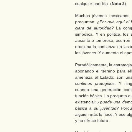
cualquier pandilla. (
Nota 2
)
Muchos jóvenes mexicanos 
preguntan:
¿Por qué aquí el 
clara de autoridad?
La compa
simbólica. Y en política, lo
ausente o temeroso, ocurren c
erosiona la confianza en las i
los jóvenes. Y aumenta el apoy
Paradójicamente, la estrategi
abonando el terreno para ell
amenaza al Estado; son una
sentimos protegidos
. Y ning
cuando una generación comp
función básica. La pregunta q
existencial:
¿puede una democr
básica a su juventud?
Porqu
alguien más lo hace. Y ese al
y no ofrece futuro.