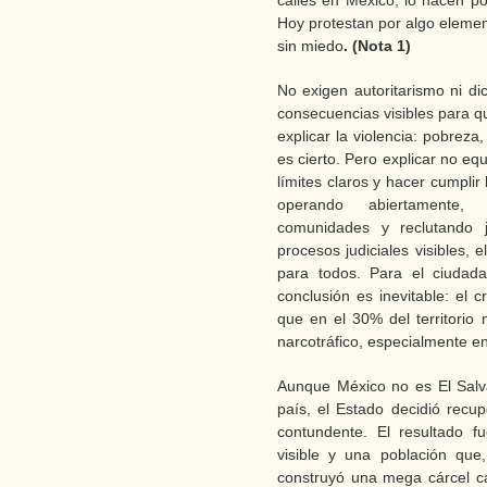
calles en México, lo hacen po
Hoy protestan por algo elementa
sin miedo
. (Nota 1)
No exigen autoritarismo ni di
consecuencias visibles para q
explicar la violencia: pobrez
es cierto. Pero explicar no e
límites claros y hacer cumpli
operando abiertamente, co
comunidades y reclutando j
procesos judiciales visibles, 
para todos. Para el ciuda
conclusión es inevitable: el 
que en el 30% del territorio
narcotráfico, especialmente e
Aunque México no es El Salva
país, el Estado decidió recu
contundente. El resultado f
visible y una población que,
construyó una mega cárcel cas