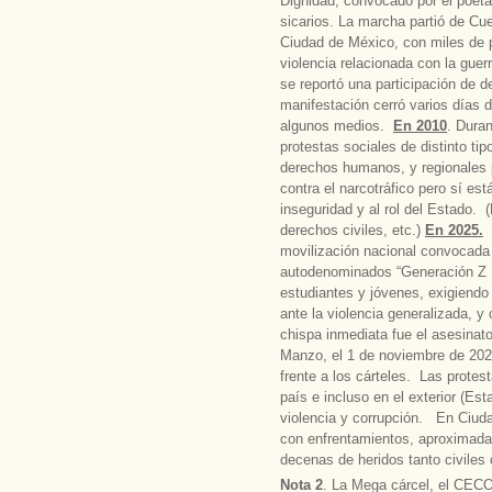
Dignidad, convocado por el poeta J
sicarios. La marcha partió de Cue
Ciudad de México, con miles de pe
violencia relacionada con la guer
se reportó una participación de 
manifestación cerró varios días 
algunos medios.
En 2010
. Dura
protestas sociales de distinto tip
derechos humanos, y regionales p
contra el narcotráfico pero sí es
inseguridad y al rol del Estado. 
derechos civiles, etc.)
En 2025.
E
movilización nacional convocada 
autodenominados “Generación Z 
estudiantes y jóvenes, exigiendo 
ante la violencia generalizada, y 
chispa inmediata fue el asesinat
Manzo, el 1 de noviembre de 2025
frente a los cárteles. Las protes
país e incluso en el exterior (E
violencia y corrupción. En Ciud
con enfrentamientos, aproximada
decenas de heridos tanto civiles
Nota 2
. La Mega cárcel, el CECO