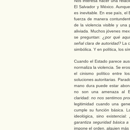
Nos interesa hacer una relac
El Salvador y México. Aunque
es inevitable. En ese país, el
fuerza de manera contundente
de la violencia visible y una
aliviada. Muchos jóvenes mex
se preguntan:
¿por qué aquí
señal clara de autoridad?
La c
simbólica. Y en política, los s
Cuando el Estado parece aus
normaliza la violencia. Se eros
el cinismo político entre l
soluciones autoritarias. Parad
mano dura puede estar abonan
no son una amenaza al Es
claridad:
no nos sentimos pro
legitimidad cuando una gene
cumple su función básica. L
ideológica, sino existencial:
garantiza seguridad básica a
impone el orden, alguien más 