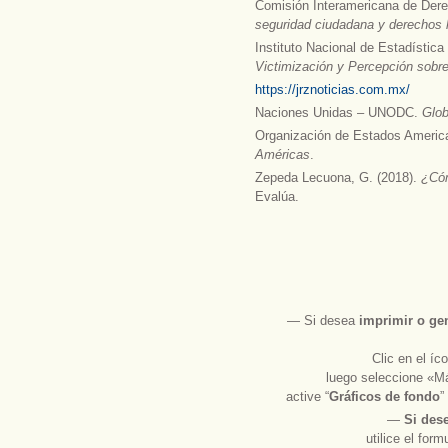
Comisión Interamericana de De
seguridad ciudadana y derechos
Instituto Nacional de Estadístic
Victimización y Percepción sobr
https://jrznoticias.com.mx/
Naciones Unidas – UNODC.
Glob
Organización de Estados Ameri
Américas
.
Zepeda Lecuona, G. (2018).
¿Cóm
Evalúa.
― Si desea
imprimir
o
ge
Clic en el í
luego seleccione «Má
active “
Gráficos de fondo
”
―
Si des
utilice el for