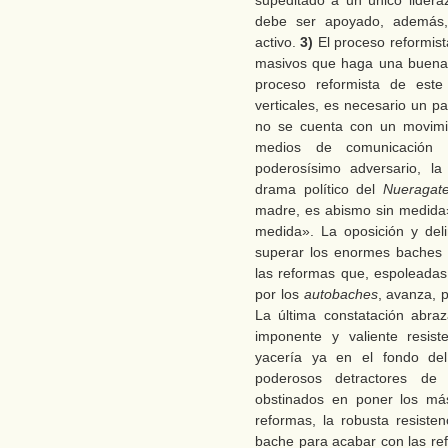
supeditado a un único lider
debe ser apoyado, además,
activo.
3)
El proceso reformis
masivos que haga una buena 
proceso reformista de este
verticales, es necesario un p
no se cuenta con un movimie
medios de comunicación 
poderosísimo adversario, la
drama político del
Nueragat
madre, es abismo sin medida
medida». La oposición y del
superar los enormes baches 
las reformas que, espoleadas
por los
autobaches
, avanza, 
La última constatación abra
imponente y valiente resist
yacería ya en el fondo del
poderosos detractores de 
obstinados en poner los má
reformas, la robusta resist
bache para acabar con las re