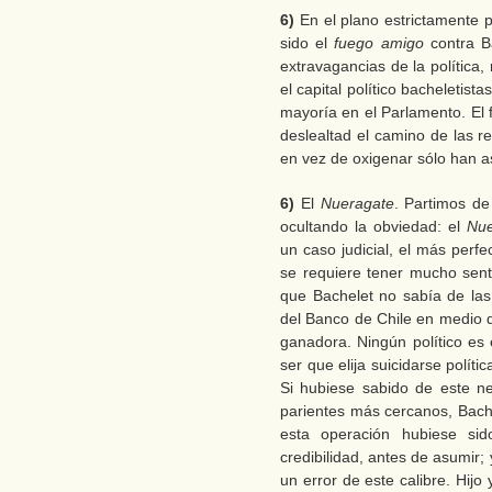
6)
En el plano estrictamente p
sido el
fuego amigo
contra B
extravagancias de la política, 
el capital político bacheletis
mayoría en el Parlamento. El
deslealtad el camino de las re
en vez de oxigenar sólo han as
6)
El
Nueragate
. Partimos d
ocultando la obviedad: el
Nue
un caso judicial, el más perf
se requiere tener mucho sent
que Bachelet no sabía de la
del Banco de Chile en medio 
ganadora. Ningún político es
ser que elija suicidarse polít
Si hubiese sabido de este ne
parientes más cercanos, Bach
esta operación hubiese sido
credibilidad, antes de asumir;
un error de este calibre. Hij