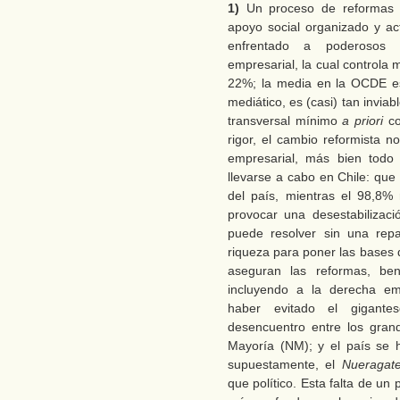
1)
Un proceso de reformas di
apoyo social organizado y a
enfrentado a poderosos a
empresarial, la cual controla 
22%; la media en la OCDE e
mediático, es (casi) tan invia
transversal mínimo
a priori
co
rigor, el cambio reformista n
empresarial, más bien todo 
llevarse a cabo en Chile: que 
del país, mientras el 98,8%
provocar una desestabilizac
puede resolver sin una repa
riqueza para poner las bases d
aseguran las reformas, ben
incluyendo a la derecha em
haber evitado el gigante
desencuentro entre los gran
Mayoría (NM); y el país se 
supuestamente, el
Nueragat
que político. Esta falta de un