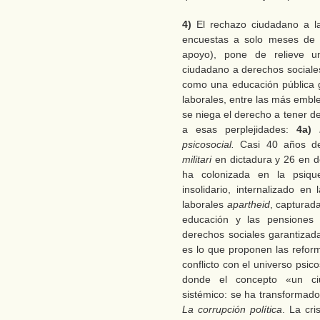
4)
El rechazo ciudadano a l
encuestas a solo meses de
apoyo), pone de relieve un
ciudadano a derechos sociales
como una educación pública gr
laborales, entre las más embl
se niega el derecho a tener d
a esas perplejidades:
4a)
psicosocial.
Casi 40 años de 
militari
en dictadura y 26 en d
ha colonizada en la psique
insolidario, internalizado e
laborales
apartheid
, capturad
educación y las pensiones
derechos sociales garantizad
es lo que proponen las reform
conflicto con el universo psicos
donde el concepto «un ci
sistémico: se ha transformad
La corrupción política
. La cri