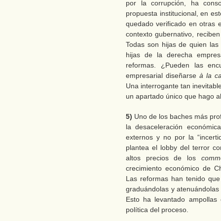
por la corrupción, ha cons
propuesta institucional, en e
quedado verificado en otras 
contexto gubernativo, recibe
Todas son hijas de quien las 
hijas de la derecha empresar
reformas. ¿Pueden las en
empresarial diseñarse
à la c
Una interrogante tan inevitabl
un apartado único que hago al 
5)
Uno de los baches más prof
la desaceleración económica
externos y no por la “incer
plantea el lobby del terror co
altos precios de los
commo
crecimiento económico de Chi
Las reformas han tenido que
graduándolas y atenuándolas
Esto ha levantado ampollas 
política del proceso.