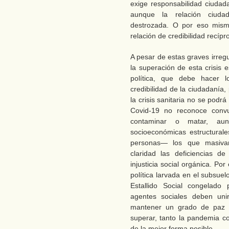
exige responsabilidad ciudada
aunque la relación ciudad
destrozada. O por eso mism
relación de credibilidad recípr
A pesar de estas graves irreg
la superación de esta crisis 
política, que debe hacer 
credibilidad de la ciudadanía
la crisis sanitaria no se podr
Covid-19 no reconoce convul
contaminar o matar, aun
socioeconómicas estructura
personas― los que masivam
claridad las deficiencias d
injusticia social orgánica. Po
política larvada en el subsuelo
Estallido Social congelado
agentes sociales deben unir
mantener un grado de paz s
superar, tanto la pandemia c
de la mejor forma posible.