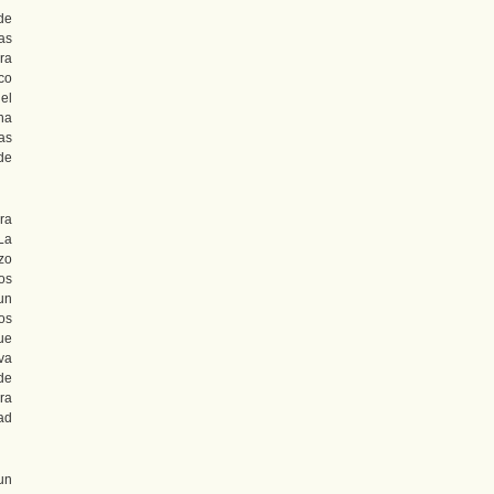
de
as
ra
ico
el
na
as
de
ra
La
zo
os
un
os
ue
va
de
ra
ad
un