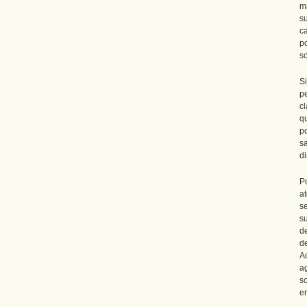
ma
s
c
p
so
S
p
c
q
p
s
di
Po
a
s
s
d
d
Ad
a
s
e