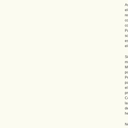
A
e
r
co
c
P
s
e
el
S
m
M
p
P
p
e
p
C
l
d
h
N