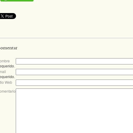
omentar
ombre
equerido.
mail
equerido.
itio Web
omentario