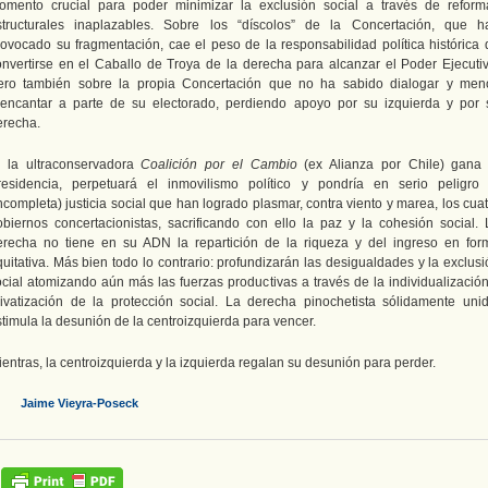
omento crucial para poder minimizar la exclusión social a través de reform
structurales inaplazables. Sobre los “díscolos” de la Concertación, que h
rovocado su fragmentación, cae el peso de la responsabilidad política histórica 
onvertirse en el Caballo de Troya de la derecha para alcanzar el Poder Ejecutiv
ero también sobre la propia Concertación que no ha sabido dialogar y men
eencantar a parte de su electorado, perdiendo apoyo por su izquierda y por 
erecha.
i la ultraconservadora
Coalición por el Cambio
(ex Alianza por Chile) gana 
residencia, perpetuará el inmovilismo político y pondría en serio peligro 
ncompleta) justicia social que han logrado plasmar, contra viento y marea, los cua
obiernos concertacionistas, sacrificando con ello la paz y la cohesión social. 
erecha no tiene en su ADN la repartición de la riqueza y del ingreso en for
uitativa. Más bien todo lo contrario: profundizarán las desigualdades y la exclus
ocial atomizando aún más las fuerzas productivas a través de la individualización
rivatización de la protección social. La derecha pinochetista sólidamente unid
timula la desunión de la centroizquierda para vencer.
entras, la centroizquierda y la izquierda regalan su desunión para perder.
Jaime Vieyra-Poseck