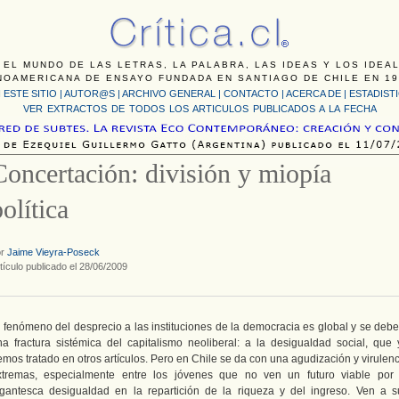
 EL MUNDO DE LAS LETRAS, LA PALABRA, LAS IDEAS Y LOS IDEA
NOAMERICANA DE ENSAYO FUNDADA EN SANTIAGO DE CHILE EN 19
 ESTE SITIO
|
AUTOR@S
|
ARCHIVO GENERAL
|
CONTACTO
|
ACERCA DE |
ESTADIST
VER EXTRACTOS DE TODOS LOS ARTICULOS PUBLICADOS A LA FECHA
Concertación: división y miopía
olítica
or
Jaime Vieyra-Poseck
tículo publicado el 28/06/2009
l fenómeno del desprecio a las instituciones de la democracia es global y se debe
na fractura sistémica del capitalismo neoliberal: a la desigualdad social, que 
mos tratado en otros artículos. Pero en Chile se da con una agudización y virulen
xtremas, especialmente entre los jóvenes que no ven un futuro viable por 
igantesca desigualdad en la repartición de la riqueza y del ingreso. Ven a s