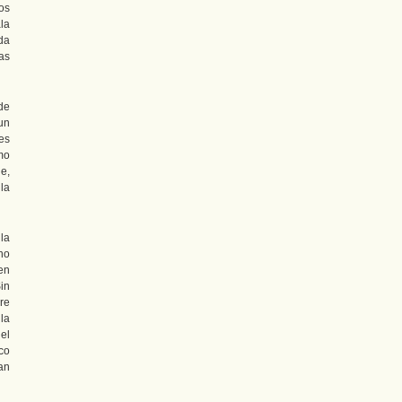
los
la
da
as
de
un
es
mo
e,
la
 la
no
en
in
re
la
del
co
an