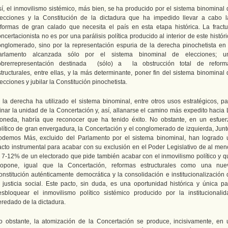
sí, el inmovilismo sistémico, más bien, se ha producido por el sistema binominal 
lecciones y la Constitución de la dictadura que ha impedido llevar a cabo l
eformas de gran calado que necesita el país en esta etapa histórica. La fractu
ncertacionista no es por una parálisis política producido al interior de este histór
onglomerado, sino por la representación espuria de la derecha pinochetista en 
arlamento alcanzada sólo por el sistema binominal de elecciones; u
obrerrepresentación destinada (sólo) a la obstrucción total de reform
structurales, entre ellas, y la más determinante, poner fin del sistema binominal 
ecciones y jubilar la Constitución pinochetista.
i la derecha ha utilizado el sistema binominal, entre otros usos estratégicos, pa
inar la unidad de la Concertación y, así, allanarse el camino más expedito hacia 
oneda, habría que reconocer que ha tenido éxito. No obstante, en un esfuer
olítico de gran envergadura, la Concertación y el conglomerado de izquierda, Junt
odemos Más, excluido del Parlamento por el sistema binominal, han logrado 
acto instrumental para acabar con su exclusión en el Poder Legislativo de al men
l 7-12% de un electorado que pide también acabar con el inmovilismo político y q
ropone, igual que la Concertación, reformas estructurales como una nue
onstitución auténticamente democrática y la consolidación e institucionalización 
a justicia social. Este pacto, sin duda, es una oportunidad histórica y única pa
esbloquear el inmovilismo político sistémico producido por la institucionalid
eredado de la dictadura.
o obstante, la atomización de la Concertación se produce, incisivamente, en 