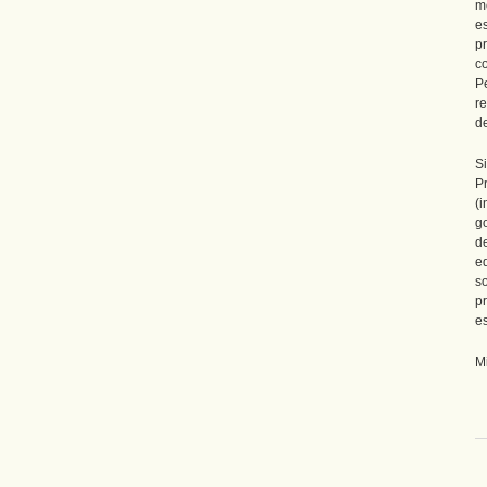
m
e
p
c
P
r
d
S
P
(i
g
d
eq
s
p
es
Mi