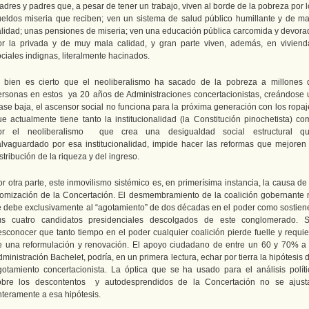
dres y padres que, a pesar de tener un trabajo, viven al borde de la pobreza por 
ueldos miseria que reciben; ven un sistema de salud público humillante y de ma
alidad; unas pensiones de miseria; ven una educación pública carcomida y devora
or la privada y de muy mala calidad, y gran parte viven, además, en viviend
ciales indignas, literalmente hacinados.
i bien es cierto que el neoliberalismo ha sacado de la pobreza a millones 
ersonas en estos ya 20 años de Administraciones concertacionistas, creándose 
lase baja, el ascensor social no funciona para la próxima generación con los ropaj
ue actualmente tiene tanto la institucionalidad (la Constitución pinochetista) co
or el neoliberalismo que crea una desigualdad social estructural qu
alvaguardado por esa institucionalidad, impide hacer las reformas que mejoren 
stribución de la riqueza y del ingreso.
r otra parte, este inmovilismo sistémico es, en primerísima instancia, la causa de
tomización de la Concertación. El desmembramiento de la coalición gobernante 
e debe exclusivamente al “agotamiento” de dos décadas en el poder como sostien
us cuatro candidatos presidenciales descolgados de este conglomerado. S
esconocer que tanto tiempo en el poder cualquier coalición pierde fuelle y requie
e una reformulación y renovación. El apoyo ciudadano de entre un 60 y 70% a 
ministración Bachelet, podría, en un primera lectura, echar por tierra la hipótesis 
gotamiento concertacionista. La óptica que se ha usado para el análisis políti
obre los descontentos y autodesprendidos de la Concertación no se ajust
nteramente a esa hipótesis.