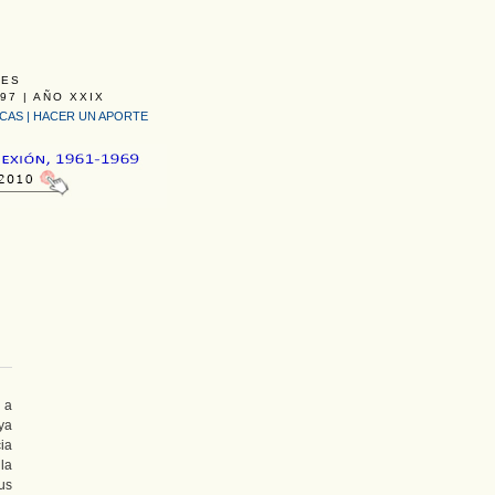
LES
97 | AÑO XXIX
ICAS
|
HACER UN APORTE
 a
ya
cia
la
us