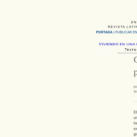
EN
REVISTA LATI
PORTADA
|
PUBLICAR EN
p
p
Ar
E
u
he
e
g