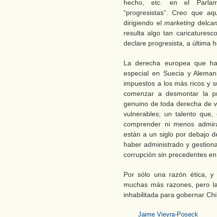
hecho, etc. en el Parla
“progresistas”. Creo que a
dirigiendo el
marketing
del
ca
resulta algo tan caricaturesc
declare progresista, a última 
La derecha europea que h
especial en Suecia y Aleman
impuestos a los más ricos y s
comenzar a desmontar la pro
genuino de toda derecha de 
vulnerables; un talento que
comprender ni menos admira
están a un siglo por debajo d
haber administrado y gestion
corrupción sin precedentes en 
Por sólo una razón ética, y
muchas más razones, pero la
inhabilitada para gobernar Chi
Jaime Vieyra-Poseck