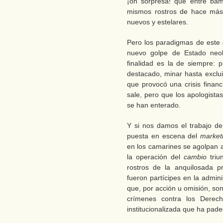
¡oh sorpresa! que entre bam
mismos rostros de hace más
nuevos y estelares.
Pero los paradigmas de este
nuevo golpe de Estado neoli
finalidad es la de siempre: p
destacado, minar hasta exclui
que provocó una crisis financ
sale, pero que los apologist
se han enterado.
Y si nos damos el trabajo de
puesta en escena del
market
en los camarines se agolpan a
la operación del
cambio
triu
rostros de la anquilosada p
fueron partícipes en la admin
que, por acción u omisión, so
crímenes contra los Derec
institucionalizada que ha padec