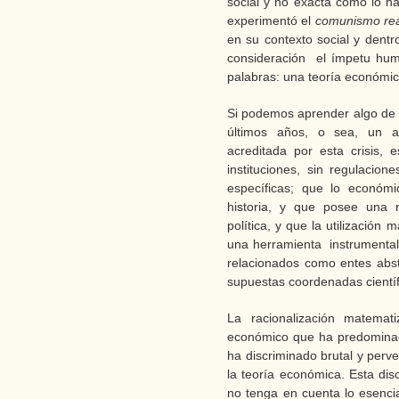
social y no exacta como lo ha
experimentó el
comunismo re
en su contexto social y dent
consideración el ímpetu hum
palabras: una teoría económic
Si podemos aprender algo de l
últimos años, o sea, un ap
acreditada por esta crisis,
instituciones, sin regulacion
específicas; que lo económi
historia, y que posee una re
política, y que la utilización
una herramienta instrumenta
relacionados como entes abst
supuestas coordenadas científ
La racionalización matemati
económico que ha predominado
ha discriminado brutal y perv
la teoría económica. Esta di
no tenga en cuenta lo esencia