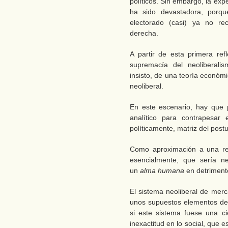
políticos. Sin embargo, la exp
ha sido devastadora, porq
electorado (casi) ya no rec
derecha.
A partir de esta primera ref
supremacía del neoliberali
insisto, de una teoría económ
neoliberal.
En este escenario, hay que 
analítico para contrapesar 
políticamente, matriz del pos
Como aproximación a una re
esencialmente, que sería n
un
alma humana
en detriment
El sistema neoliberal de mer
unos supuestos elementos de 
si este sistema fuese una c
inexactitud en lo social, que e