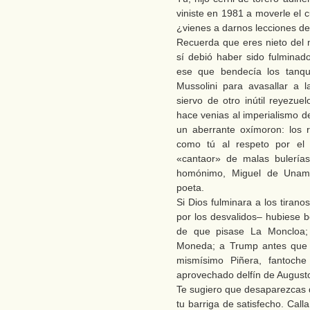
viniste en 1981 a moverle el c
¿vienes a darnos lecciones d
Recuerda que eres nieto del m
sí debió haber sido fulminad
ese que bendecía los tanqu
Mussolini para avasallar a 
siervo de otro inútil reyezue
hace venias al imperialismo d
un aberrante oxímoron: los 
como tú al respeto por el 
«cantaor» de malas bulerías
homónimo, Miguel de Unamu
poeta.
Si Dios fulminara a los tiran
por los desvalidos– hubiese 
de que pisase La Moncloa;
Moneda; a Trump antes que p
mismísimo Piñera, fantoche 
aprovechado delfín de Augusto
Te sugiero que desaparezcas 
tu barriga de satisfecho. Cal