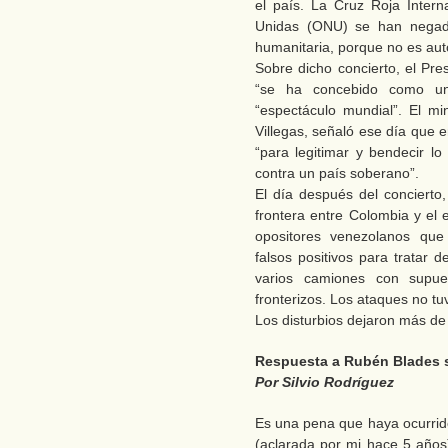
el país. La Cruz Roja Intern
Unidas (ONU) se han negado
humanitaria, porque no es aut
Sobre dicho concierto, el Pre
“se ha concebido como un
“espectáculo mundial”. El mi
Villegas, señaló ese día que 
“para legitimar y bendecir lo
contra un país soberano”.
El día después del concierto
frontera entre Colombia y el 
opositores venezolanos que 
falsos positivos para tratar 
varios camiones con supue
fronterizos. Los ataques no tuv
Los disturbios dejaron más de
Respuesta a Rubén Blades 
Por Silvio Rodríguez
Es una pena que haya ocurrido
(aclarada por mi hace 5 año