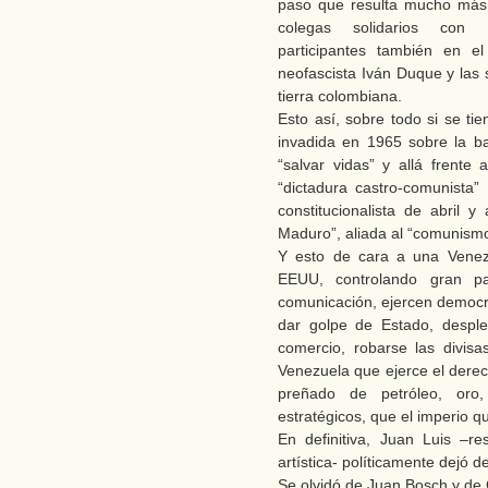
paso que resulta mucho más 
colegas solidarios con l
participantes también en el
neofascista Iván Duque y las 
tierra colombiana.
Esto así, sobre todo si se ti
invadida en 1965 sobre la b
“salvar vidas” y allá frente 
“dictadura castro-comunista”
constitucionalista de abril 
Maduro”, aliada al “comunism
Y esto de cara a una Venez
EEUU, controlando gran p
comunicación, ejercen democr
dar golpe de Estado, desple
comercio, robarse las divis
Venezuela que ejerce el derec
preñado de petróleo, oro,
estratégicos, que el imperio qu
En definitiva, Juan Luis –r
artística- políticamente dejó d
Se olvidó de Juan Bosch y d