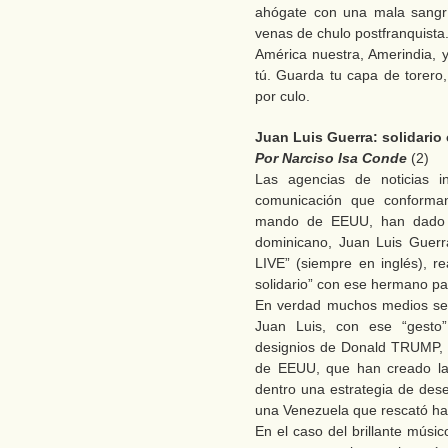
ahógate con una mala sangrí
venas de chulo postfranquista
América nuestra, Amerindia,
tú. Guarda tu capa de torero
por culo.
Juan Luis Guerra: solidari
Por Narciso Isa Conde
(2)
Las agencias de noticias i
comunicación que conforman
mando de EEUU, han dado c
dominicano, Juan Luis Guerr
LIVE” (siempre en inglés), r
solidario” con ese hermano pa
En verdad muchos medios se 
Juan Luis, con ese “gesto”
designios de Donald TRUMP, 
de EEUU, que han creado l
dentro una estrategia de dese
una Venezuela que rescató ha
En el caso del brillante mús