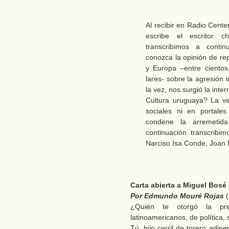
Al recibir en Radio Cente
escribe el escritor 
transcribimos a conti
conozca la opinión de re
y Europa –entre ciento
lares- sobre la agresión 
la vez, nos surgió la int
Cultura uruguaya? La v
sociales ni en portale
condene la arremetid
continuación transcrib
Narciso Isa Conde, Joan 
Carta abierta a Miguel Bosé
Por Edmundo Mouré Rojas
(
¿Quién te otorgó la pre
latinoamericanos, de política, s
Tú, hijo cerril de torero adin