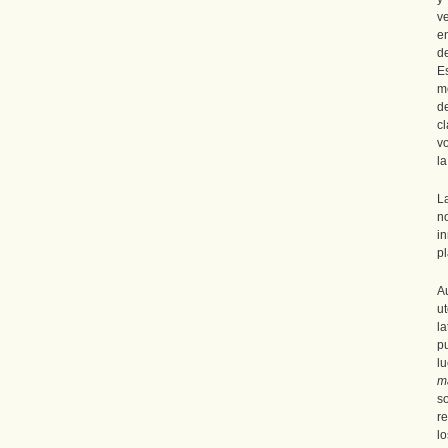
ve
e
de
E
m
d
c
v
la
L
n
i
pl
A
u
l
p
l
m
s
r
l