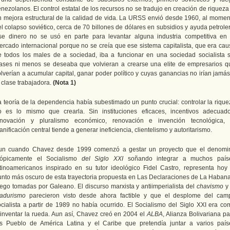
nezolanos. El control estatal de los recursos no se tradujo en creación de riqueza
n mejora estructural de la calidad de vida. La URSS envió desde 1960, al momen
l colapso soviético, cerca de 70 billones de dólares en subsidios y ayuda petrole
se dinero no se usó en parte para levantar alguna industria competitiva en 
ercado internacional porque no se creía que ese sistema capitalista, que era cau
e todos los males de a sociedad, iba a funcionar en una sociedad socialista s
lases ni menos se deseaba que volvieran a crearse una elite de empresarios q
olverían a acumular capital, ganar poder político y cuyas ganancias no irían jamás
 clase trabajadora.
(Nota 1)
a teoría de la dependencia había subestimado un punto crucial: controlar la rique
o es lo mismo que crearla. Sin instituciones eficaces, incentivos adecuado
nnovación y pluralismo económico, renovación e invención tecnológica, 
anificación central tiende a generar ineficiencia, clientelismo y autoritarismo.
un cuando Chavez desde 1999 comenzó a gestar un proyecto que el denomi
tópicamente el Socialismo
del Siglo XXI
soñando integrar a muchos país
atinoamericanos inspirado en su tutor ideológico Fidel Castro, representa hoy 
unto más oscuro de esta trayectoria propuesta en Las Declaraciones de La Habana
uego tomadas por Galeano. El discurso marxista y antiimperialista del
chavismo
y 
adurismo
parecieron visto desde ahora factible y que el desplome del cam
ocialista a partir de 1989 no había ocurrido. El Socialismo del Siglo XXI era co
einventar la rueda. Aun así, Chavez creó en 2004 el
ALBA
, Alianza Bolivariana p
os Pueblo de América Latina y el Caribe que pretendía juntar a varios país