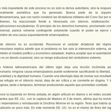
 más inquietante de este proceso no es solo la deriva autoritaria, sino la respue
oralmente asimétrica que ha generado. Buena parte de la izquier
atinoamericana, que con razón condenó las dictaduras militares del Cono Sur por s
rímenes, ha reaccionado frente a Venezuela con silencio, relativización
xplicaciones exculpatorias. El principio de los derechos humanos, proclamado co
niversal, parece volverse contingente solamente cuando el poder se ejerce 
ombre de una causa supuestamente emancipadora.
ste silencio no es accidental. Reconocer el carácter dictatorial del régim
enezolano implica admitir que el problema no fue solo la intervención externa, si
ambién el modelo político y económico adoptado. Implica aceptar que el autoritaris
 es un desvío ocasional, sino un riesgo estructural del centralismo extremo.
a historia latinoamericana del último siglo deja una lección incómoda pe
ecesaria: ninguna causa emancipadora puede sostenerse sacrificando la libertad, 
luralidad y la dignidad humana. Cuando una ideología deja de revisar sus resultad
 se refugia en el silencio moral, deja de ser crítica y se convierte en dogma. Y l
ogmas, tarde o temprano, terminan produciendo aquello que prometían combatir.
ora la izquierda en forma aislada, en algún artículo en diarios o en redes social
lantea que EE. UU., con la captura de Maduro el 3 de enero, afirma que ha revivi
u imperialismo y reinstaurado la Doctrina Monroe en la región. Tesis que habría q
nalizarla un poco más. En este momento EE. UU. no es el mismo de fines del sig