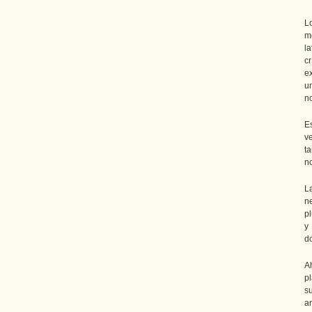
Lo
m
l
c
e
u
n
E
v
t
no
L
n
p
y
d
Ah
p
s
a