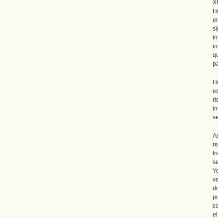
X
H
e
s
i
i
q
pa
H
e
r
i
s
A
r
t
s
Y
v
d
po
co
e