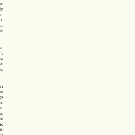
ue
ón
o,
s,
as
Rio
a:
 y
na
el
la
as
na
ica
en
o.
ue
la
ro
de