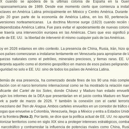
IX cuando se apodera de la ultimas colonia de España en la Guer
ispanoamericana de 1989. Desde ese momento cierto que comienza a instal
nclaves en América Latina principalmente en México y Centro América. Durante 
iglo 20 gran parte de la economía de América Latina, en los 60, pertenecía
nversiones norteamericanas. La doctrina Monroe surge (1823) cuando recién 
ndependizaba América Latina. Fue para evitar el apoderamiento de nuevas coloni
ue traería una intervención europea en las Américas. Claro que eso significó p
rte de EE. UU. la libertad de intervenir él mismo cualquier país de las Américas.
oy en 2026 estamos en otro contexto. La presencia de China, Rusia, Irán, hizo q
sos países comenzaran a instalarse lentamente en Venezuela para apropiarse de l
iquezas naturales como el petróleo, minerales preciosos, y tierras raras. EE. U
nterpreta aquello como el dominio geopolítico en manos de esos países peligrando 
eguridad no solo e EE. UU. sino de todos los países de América Latina.
demás de esa presencia, ha comenzado desde fines de los 90 una más comple
elación con el narco terrorismo internacional como se ha mostrado la relación nar
raficante del
Cartel de los Soles
, donde Chávez y Maduro han estado envuelt
egún los informes de la DEA que presentarían en el juicio contra Maduro en Nue
ork a partir de marzo de 2026. Y también la conexión con el cartel terroris
enezolano del
Tren de Aragua
. Ambos carteles envueltos en un corredor de tráfico
rogas que envuelve a Colombia, Venezuela, llega a México y entra a Estados Unid
r la frontera
(Nota 2)
. Por tanto, se dice que la política actual de EE. UU. no apunt
lonizar territorios como en siglo XIX sino a proteger intereses estratégicos, comba
l narcotráfico y contrarrestar la influencia de potencias rivales como China, Rusi