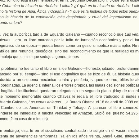
962. Allí dijo esta frase memorable, en la Segunda Declaración: “¿
Qué es la histo
e Cuba sino la historia de América Latina? ¿Y qué es la historia de América Lati
no la historia de Asia, África y Oceanía? ¿Y qué es la historia de todos estos pueb
ino la historia de la explotación más despiadada y cruel del imperialismo en 
undo entero?
al vez la autocrítica tardía de Eduardo Galeano —cuando reconoció que
Las ven
iertas
… era un libro marcado por la falta de formación económica y por el to
ogmático de su época— pueda leerse como un gesto simbólico más amplio. No 
rató de una renuncia ideológica, sino del reconocimiento de que la realidad es m
ompleja que el mito que sedujo a generaciones.
l problema no fue tanto el libro en sí de Galeano—honesto, situado, profundamen
arcado por su tiempo— sino el uso dogmático que se hizo de él. La historia que
educida a un esquema mecánico: centro y periferia, saqueo externo, élites local
bordinadas. La agencia interna, los errores propios, las malas decisiones política
a fragilidad institucional quedaron relegados a un segundo plano. (Hay de record
se momento memorable cuando Chavez le regala el libro traducido al inglés 
duardo Galeano,
Las venas abiertas
…, a Barack Obama el 18 de abril de 2009 en 
 Cumbre de las Américas en Trinidad y Tobago. Al parecer el libro comenzó
enderse de inmediato a mucha velocidad en Amazon. Subió del puesto 54.295 
úmero 2 en cosa de minutos).
in embargo, esta fe en el socialismo centralizado no surgió en el vacío ni estu
xenta de advertencias tempranas. Ya en los años treinta, André Gide, intelectu