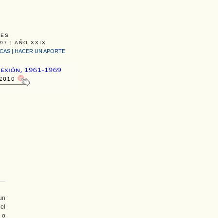
LES
97 | AÑO XXIX
ICAS
|
HACER UN APORTE
un
el
 o