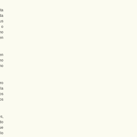
sta
da
us
 o
mo
en
en
no
mo
ro
la
os
os
es,
do
ue
lo