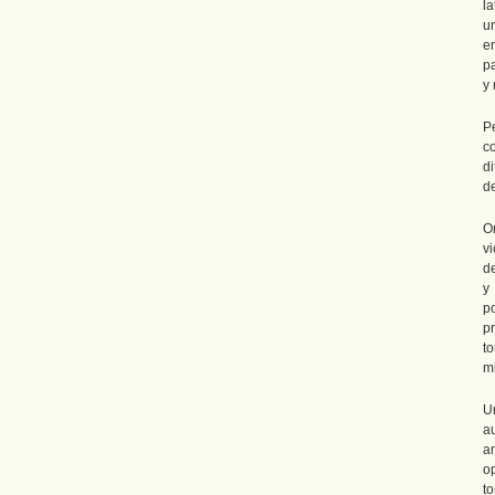
l
u
en
p
y 
P
c
d
de
O
v
d
y
p
p
t
mi
U
a
a
o
t