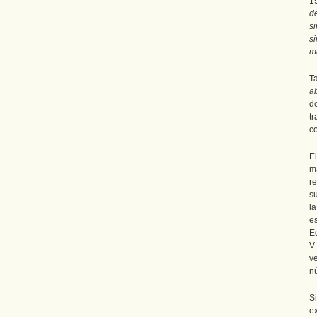
1
d
si
s
m
T
ab
d
t
c
E
m
r
su
l
e
E
V
v
n
S
e