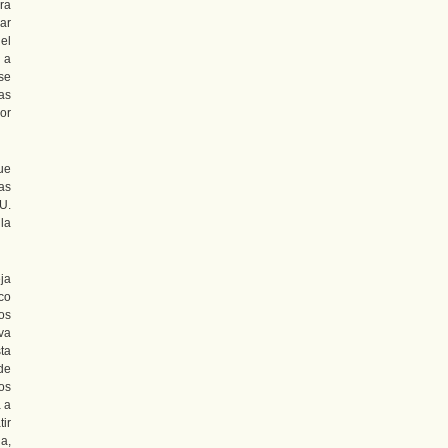
ra
ar
el
 a
se
as
or
ue
as
U.
la
ja
co
os
va
ta
 de
os
a a
tir
a,