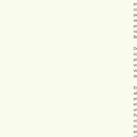
p
c
p
s
p
na
B
D
c
p
v
v
d
E
a
pr
e
u
P
c
i
e