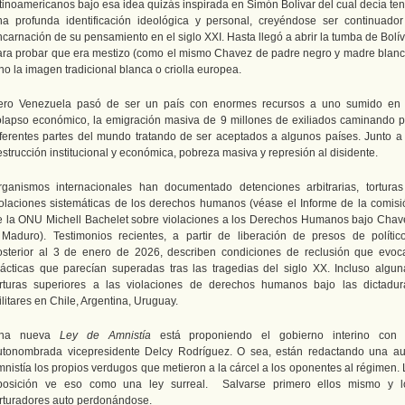
atinoamericanos bajo esa idea quizás inspirada en Simón Bolivar del cual decía ten
na profunda identificación ideológica y personal, creyéndose ser continuador
carnación de su pensamiento en el siglo XXI. Hasta llegó a abrir la tumba de Bolí
ara probar que era mestizo (como el mismo Chavez de padre negro y madre blanc
no la imagen tradicional blanca o criolla europea.
ero Venezuela pasó de ser un país con enormes recursos a uno sumido en 
olapso económico, la emigración masiva de 9 millones de exiliados caminando p
iferentes partes del mundo tratando de ser aceptados a algunos países. Junto a 
strucción institucional y económica, pobreza masiva y represión al disidente.
rganismos internacionales han documentado detenciones arbitrarias, torturas
iolaciones sistemáticas de los derechos humanos (véase el Informe de la comisi
e la ONU Michell Bachelet sobre violaciones a los Derechos Humanos bajo Chav
 Maduro). Testimonios recientes, a partir de liberación de presos de político
osterior al 3 de enero de 2026, describen condiciones de reclusión que evoc
rácticas que parecían superadas tras las tragedias del siglo XX. Incluso algun
orturas superiores a las violaciones de derechos humanos bajo las dictadur
litares en Chile, Argentina, Uruguay.
na nueva
Ley de Amnistía
está proponiendo el gobierno interino con 
utonombrada vicepresidente Delcy Rodríguez. O sea, están redactando una au
mnistía los propios verdugos que metieron a la cárcel a los oponentes al régimen. 
posición ve eso como una ley surreal. Salvarse primero ellos mismo y l
orturadores auto perdonándose.