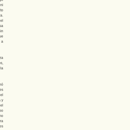
 ni
to
ra.
el
sa
in
ue
 a
za
s,
la
nó
es
el
 y
el
po
mo
ara
es