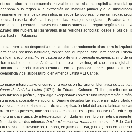
olíticas— sino la consecuencia inevitable de un sistema capitalista mundial q
ondenaba a la región a la extracción de materias primas y a la subordinaci
ermanente frente a los países industrializados. La pobreza no era un fracaso propi
ino una injusticia histórica. Las potencias extranjeras (Inglaterra, Estados Unido
rincipalmente) crearon enclaves en distintas partes de la región según las riquez
turales que hubiera allí (minerales, ricas regiones agrícolas), desde el Sur del 
ravo hasta la Patagonia.
e esta premisa se desprendía una solución aparentemente clara para la izquierd
ontrolar los recursos naturales, romper con el imperialismo, fortalecer el Estado
lanificar la economía. No se trataba solo de una propuesta económica, sino de u
isión moral del mundo. América Latina era la víctima; el capitalismo global, 
ictimario. La teoría marxista-leninista era la panacea teórica para salir de 
ependencia y del subdesarrollo en América Latina y El Caribe.
ste marco interpretativo encontró una expresión literaria emblemática
en Las ven
biertas de América Latina
(1971), de Eduardo Galeano. El libro, escrito con u
osa intensa y poética, logró algo excepcional: convertir una interpretación histór
n una épica accesible y emocional. Durante décadas fue leído, enseñado y citado 
niversidades como si se tratara de una explicación total del atraso latinoamerican
ara muchos jóvenes, funcionó menos como un texto para la discusión crítica q
omo una clave única de interpretación. Sin duda en ese libro se nota claramente 
nfluencia de las dos primeras
Declaraciones de la Habana
que presentó Fidel Cast
n la Plaza de la Revolución, Habana, en junio de 1960, y la segunda en febrero 