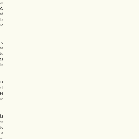
on
SS
ad
 la
lo
mo
ada
do
na
in
la
el
se
ue
ás
ón
 de
ca
go