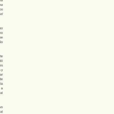
ria
na
los
el
as
no
se
ás
te
dó
es
s y
ar
de
la
 a
al
vo
al