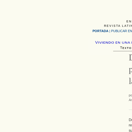
EN
REVISTA LATI
PORTADA
|
PUBLICAR EN
p
Ar
D
r
s