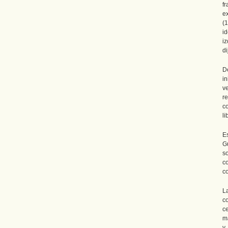
f
e
(
id
i
di
D
in
v
r
c
li
E
G
s
c
c
L
c
ce
m
y