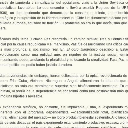
rancés de izquierda y simpatizante del socialismo, viajó a la Unión Soviética c
xpectativas favorables. Lo que encontró lo llevó a escribir Regreso de la UR
1936), un libro incómodo que denunciaba la censura, el miedo, la uniformid
eológica y la supresión de la libertad intelectual. Gide fue duramente atacado por
zquierda europea, acusado de traición. El problema no era lo que decía, sino que 
jera.
écadas más tarde, Octavio Paz recorrería un camino similar. Tras su entusias
icial por la causa republicana y el marxismo, Paz fue desarrollando una crítica c
ez más profunda al socialismo real. En
El ogro filantrópico
describió al Esta
evolucionario como una entidad que, en nombre de la justicia social, termi
oncentrando poder, anulando la pluralidad y sofocando la creatividad. Para Paz, s
bertad política no podía haber justicia duradera.
stas advertencias, sin embargo, fueron eclipsadas por la épica revolucionaria de 
uerra Fría. Cuba, Vietnam, Nicaragua o Angola alimentaron la idea de que 
ocialismo no solo era moralmente superior, sino históricamente inevitable. En e
ontexto, la teoría de la dependencia se consolidó como una cosmovisión más q
omo una hipótesis revisable.
a experiencia histórica, no obstante, fue implacable. Cuba, el experimento m
oherente con el programa dependentista —nacionalización total, planificaci
ntral, eliminación del mercado— no logró producir bienestar sostenido. A lo largo
ás de seis décadas, el país experimentó estancamiento productivo, escasez cróni
 una dependencia constante de subsidios externos, primero soviéticos y lue