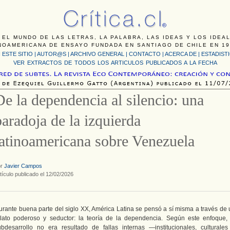
 EL MUNDO DE LAS LETRAS, LA PALABRA, LAS IDEAS Y LOS IDEA
NOAMERICANA DE ENSAYO FUNDADA EN SANTIAGO DE CHILE EN 19
 ESTE SITIO
|
AUTOR@S
|
ARCHIVO GENERAL
|
CONTACTO
|
ACERCA DE |
ESTADIST
VER EXTRACTOS DE TODOS LOS ARTICULOS PUBLICADOS A LA FECHA
De la dependencia al silencio: una
paradoja de la izquierda
latinoamericana sobre Venezuela
or
Javier Campos
tículo publicado el 12/02/2026
urante buena parte del siglo XX, América Latina se pensó a sí misma a través de 
elato poderoso y seductor: la teoría de la dependencia. Según este enfoque, 
ubdesarrollo no era resultado de fallas internas —institucionales, culturales