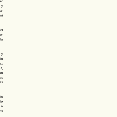
er
 y
var
a)
el
or
la
 y
ón
ez
s,
an
as
as
la
to
La
os