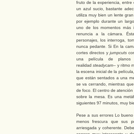
fruto de la experiencia, entre 
un azul sucio, bastante adec
utiliza muy bien un lente gr
por ejemplo durante un larg
uno de los momentos más in
renuncia a la cámara. Ést
personajes, los interroga, to
nunca pedante. Si En la cam
cortes directos y
jumpcuts
co
una película de planos
realidad
steadycam
– y ritmo 
la escena inicial de la películ
que están sentados a una me
se va cerrando, mientras qu
de foco. El centro de atenció
sobre la mesa. Es una metáf
siguientes 97 minutos, muy bie
Pese a sus errores Lo bueno 
menos frescura que sus pr
arriesgada y coherente. Deb