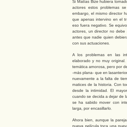
Si Matías Bize hubiera tomado
actores estos problemas se
embargo, el mismo director ha
que apenas intervino en el t
eso fuera negativo. Se equiv
actores, un director no debe 
antes que nadie quien debier
con sus actuaciones.
A los problemas en las in
elaborado y no muy original.
temática amorosa, pero por d
-más plana- que en lasanterio
nuevamente a la falta de ti
matices de la historia. Con t
desde la intimidad. El mayor
cuando se decida a dejar de l
se ha sabido mover con inte
larga, por encasillarlo.
Ahora bien, aunque la pareja 
nueva película toca una nueva