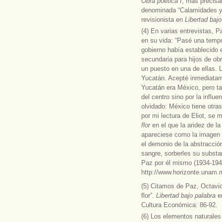
Obra
poética I
, más precisa
denominada “Calamidades y 
revisionista en
Libertad bajo
(4) En varias entrevistas, P
en su vida: “Pasé una tempo
gobierno había establecido 
secundaria para hijos de o
un puesto en una de ellas. 
Yucatán. Acepté inmediatam
Yucatán era México, pero ta
del centro sino por la influ
olvidado: México tiene otras
por mi lectura de Eliot, se 
flor
en el que la aridez de la
apareciese como la imagen d
el demonio de la abstracción
sangre, sorberles su substan
Paz por él mismo (1934-194
http://www.horizonte.unam.
(5) Citamos de Paz, Octavi
flor”.
Libertad bajo palabra
e
Cultura Económica: 86-92.
(6) Los elementos naturales