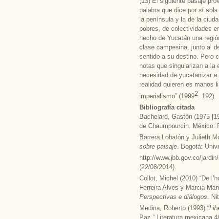
(13) El siguiente pasaje pro
palabra que dice por sí sol
la península y la de la ci
pobres, de colectividades e
hecho de Yucatán una región
clase campesina, junto al d
sentido a su destino. Pero
notas que singularizan a la 
necesidad de yucatanizar a
realidad quieren es manos li
2
imperialismo” (1999
: 192).
Bibliografía citada
Bachelard, Gastón (1975 [1
de Chaumpourcin. México: 
Barrera Lobatón y Julieth M
sobre paisaje
. Bogotá: Univ
http://www.jbb.gov.co/jardi
(22/08/2014).
Collot, Michel (2010) “De l’
Ferreira Alves y Marcia Man
Perspectivas e diálogos
. Ni
Medina, Roberto (1993) “
Lib
Paz.” Literatura mexicana 4/