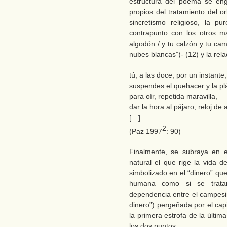
estructura del poema se eng
propios del tratamiento del 
sincretismo religioso, la p
contrapunto con los otros m
algodón / y tu calzón y tu c
nubes blancas”)- (12) y la rela
tú, a las doce, por un instante,
suspendes el quehacer y la plá
para oír, repetida maravilla,
dar la hora al pájaro, reloj de 
[…]
2
(Paz 1997
: 90)
Finalmente, se subraya en 
natural el que rige la vida d
simbolizado en el “dinero” que
humana como si se trata
dependencia entre el campesin
dinero”) pergeñada por el capi
la primera estrofa de la últim
los dos puntos: