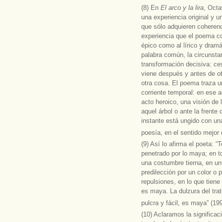
(8) En
El arco y la lira
, Octa
una experiencia original y u
que sólo adquieren coherenc
experiencia que el poema co
épico como al lírico y dramá
palabra común, la circunstan
transformación decisiva: ces
viene después y antes de ot
otra cosa. El poema traza un
corriente temporal: en ese a
acto heroico, una visión de
aquel árbol o ante la frente
instante está ungido con un
poesía, en el sentido mejor
(9) Así lo afirma el poeta: 
penetrado por lo maya; en to
una costumbre tierna, en un
predilección por un color o 
repulsiones, en lo que tien
es maya. La dulzura del trato
pulcra y fácil, es maya” (19
(10) Aclaramos la significac