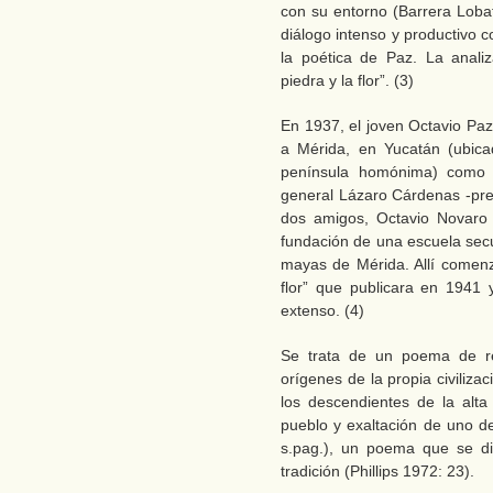
con su entorno (Barrera Lobat
diálogo intenso y productivo 
la poética de Paz. La anali
piedra y la flor”. (3)
En 1937, el joven Octavio Paz
a Mérida, en Yucatán (ubica
península homónima) como 
general Lázaro Cárdenas -pre
dos amigos, Octavio Novaro 
fundación de una escuela sec
mayas de Mérida. Allí comenzó
flor” que publicara en 1941
extenso. (4)
Se trata de un poema de re
orígenes de la propia civiliz
los descendientes de la alt
pueblo y exaltación de uno de
s.pag.), un poema que se di
tradición (Phillips 1972: 23).