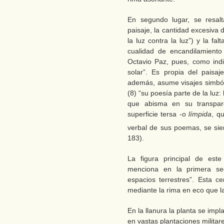
En segundo lugar, se resal
paisaje, la cantidad excesiva 
la luz contra la luz”) y la fal
cualidad de encandilamiento 
Octavio Paz, pues, como indi
solar”. Es propia del paisaj
además, asume visajes simbóli
(8) “su poesía parte de la luz:
que abisma en su transpar
superficie tersa -o
límpida
, q
verbal de sus poemas, se sien
183).
La figura principal de es
menciona en la primera sec
espacios terrestres”. Esta ce
mediante la rima en eco que la 
En la llanura la planta se impl
en vastas plantaciones militar