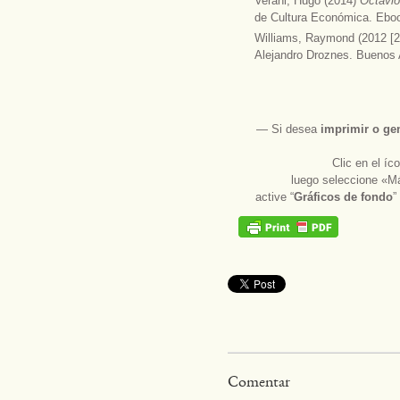
Verani, Hugo (2014)
Octavi
de Cultura Económica. Ebo
Williams, Raymond (2012 [
Alejandro Droznes. Buenos A
― Si desea
imprimir
o
ge
Clic en el í
luego seleccione «Má
active “
Gráficos de fondo
”
Comentar