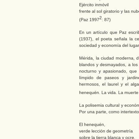
Ejército inmóvil
frente al sol giratorio y las n
2
(Paz 1997
: 87)
En un artículo que Paz escri
(1937), el poeta señala la ce
sociedad y economía del lugar
Mérida, la ciudad moderna, d
blandos y desmayados, a los q
nocturno y apasionado, que 
límpido de paseos y jardin
hermosos, el laurel y el alga
henequén. La vida. La muerte
La polisemia cultural y econó
Por una parte, como intertexto 
El henequén,
verde lección de geometría
sobre la tierra blanca y ocre.