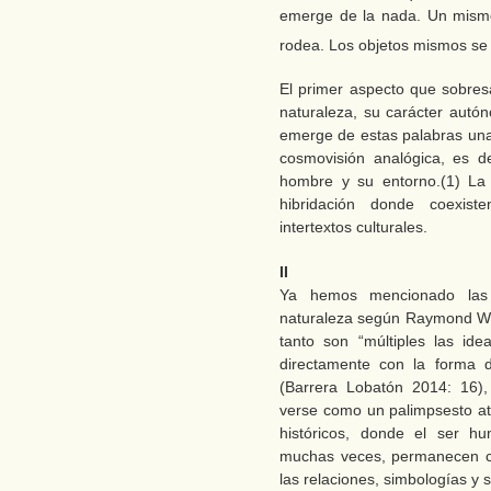
emerge de la nada. Un mismo
rodea. Los objetos mismos se
El primer aspecto que sobres
naturaleza, su carácter autó
emerge de estas palabras una 
cosmovisión analógica, es de
hombre y su entorno.(1) La 
hibridación donde coexist
intertextos culturales.
II
Ya hemos mencionado las i
naturaleza según Raymond Wil
tanto son “múltiples las id
directamente con la forma d
(Barrera Lobatón 2014: 16),
verse como un palimpsesto atr
históricos, donde el ser h
muchas veces, permanecen con
las relaciones, simbologías y 