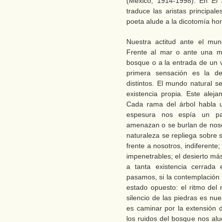
(México, 1914-1998). En
El 
traduce las aristas principal
poeta alude a la dicotomía ho
Nuestra actitud ante el mun
Frente al mar o ante una mo
bosque o a la entrada de un v
primera sensación es la d
distintos. El mundo natural 
existencia propia. Este aleja
Cada rama del árbol habla 
espesura nos espía un par
amenazan o se burlan de nosot
naturaleza se repliega sobre 
frente a nosotros, indiferent
impenetrables; el desierto má
a tanta existencia cerrada
pasamos, si la contemplación 
estado opuesto: el ritmo del
silencio de las piedras es nue
es caminar por la extensión d
los ruidos del bosque nos al