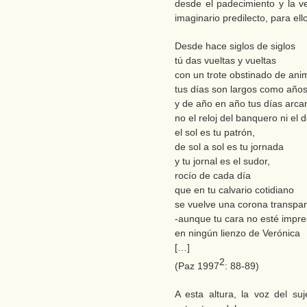
desde el padecimiento y la v
imaginario predilecto, para ell
Desde hace siglos de siglos
tú das vueltas y vueltas
con un trote obstinado de an
tus días son largos como año
y de año en año tus días arca
no el reloj del banquero ni el de
el sol es tu patrón,
de sol a sol es tu jornada
y tu jornal es el sudor,
rocío de cada día
que en tu calvario cotidiano
se vuelve una corona transpa
-aunque tu cara no esté impr
en ningún lienzo de Verónica
[…]
2
(Paz 1997
: 88-89)
A esta altura, la voz del suj