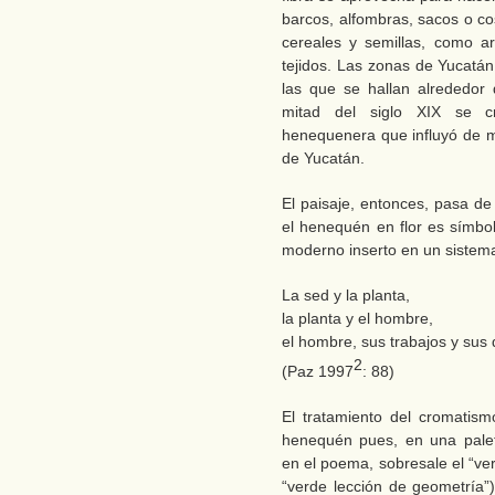
barcos, alfombras, sacos o co
cereales y semillas, como arr
tejidos. Las zonas de Yucatán
las que se hallan alrededor 
mitad del siglo XIX se c
henequenera que influyó de m
de Yucatán.
El paisaje, entonces, pasa de 
el henequén en flor es símb
moderno inserto en un sistema
La sed y la planta,
la planta y el hombre,
el hombre, sus trabajos y sus 
2
(Paz 1997
: 88)
El tratamiento del cromatis
henequén pues, en una pale
en el poema, sobresale el “ve
“verde lección de geometría”