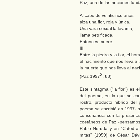
Paz, una de las nociones fund
Al cabo de veinticinco años
alza una flor, roja y única.
Una vara sexual la levanta,
llama petrificada.
Entonces muere.
III
Entre la piedra y la flor, el ho
el nacimiento que nos lleva a 
la muerte que nos lleva al nac
2
(Paz 1997
: 88)
Este sintagma (“la flor”) es 
del poema, en la que se con
rostro, producto híbrido del 
poema se escribió en 1937- s
consonancia con la presenc
coetáneos de Paz -pensamos 
Pablo Neruda y en “Catedral 
mitas” (1959) de César Dávi