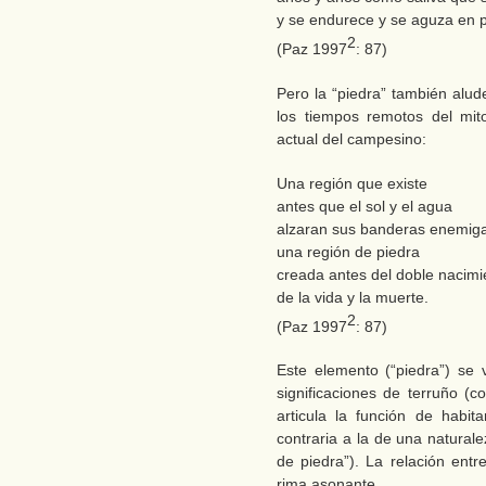
y se endurece y se aguza en 
2
(Paz 1997
: 87)
Pero la “piedra” también alud
los tiempos remotos del mito
actual del campesino:
Una región que existe
antes que el sol y el agua
alzaran sus banderas enemig
una región de piedra
creada antes del doble nacimi
de la vida y la muerte.
2
(Paz 1997
: 87)
Este elemento (“piedra”) se v
significaciones de terruño (c
articula la función de habi
contraria a la de una natural
de piedra”). La relación entr
rima asonante.