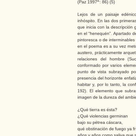
2
(Paz 1997
: 86) (5)
Lejos de un paisaje edénico
inhóspito. En las dos primer
que inicia con la descripción
en el “henequén”. Apartado de
pintoresca o de interminables
en el poema es a su vez meto
austero, prácticamente arquet
relaciones del hombre (Suc
conformado por varios elemen
punto de vista subrayado po
presencia del horizonte enfati
habitar y, por lo tanto, la co
192). El elemento que subray
imagen de la dureza del ambie
¿Qué tierra es ésta?
¿Qué violencias germinan
bajo su pétrea cáscara,
qué obstinación de fuego ya fr
años y años como saliva que 