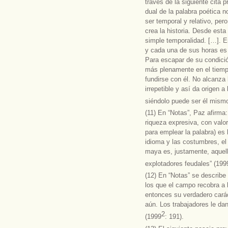
través de la siguiente cita 
dual de la palabra poética n
ser temporal y relativo, per
crea la historia. Desde est
simple temporalidad. […]. E
y cada una de sus horas e
Para escapar de su condici
más plenamente en el tiemp
fundirse con él. No alcanza 
irrepetible y así da origen a 
siéndolo puede ser él mism
(11) En “Notas”, Paz afirma:
riqueza expresiva, con valo
para emplear la palabra) es 
idioma y las costumbres, e
maya es, justamente, aquel
explotadores feudales” (199
(12) En “Notas” se describe
los que el campo recobra a 
entonces su verdadero cará
aún. Los trabajadores le dan
2
(1999
: 191).