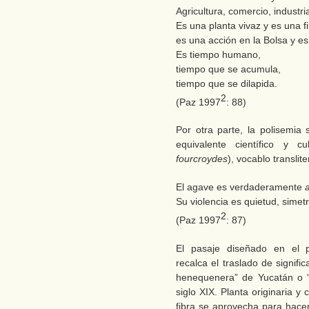
Agricultura, comercio, industri
Es una planta vivaz y es una fi
es una acción en la Bolsa y es
Es tiempo humano,
tiempo que se acumula,
tiempo que se dilapida.
2
(Paz 1997
: 88)
Por otra parte, la polisemia
equivalente científico y 
fourcroydes
), vocablo translit
El agave es verdaderamente
Su violencia es quietud, simetr
2
(Paz 1997
: 87)
El pasaje diseñado en el po
recalca el traslado de signifi
henequenera” de Yucatán o “
siglo XIX. Planta originaria y 
fibra se aprovecha para hacer