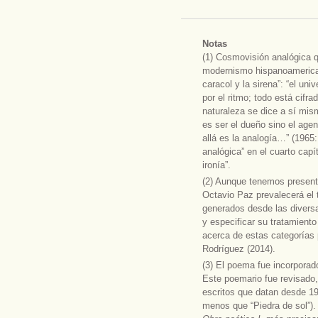
Notas
(1) Cosmovisión analógica q
modernismo hispanoamerican
caracol y la sirena”: “el un
por el ritmo; todo está cifra
naturaleza se dice a sí mi
es ser el dueño sino el age
allá es la analogía…” (1965:
analógica” en el cuarto capí
ironía”.
(2) Aunque tenemos presente 
Octavio Paz prevalecerá el 
generados desde las diversa
y especificar su tratamiento
acerca de estas categorías
Rodríguez (2014).
(3) El poema fue incorpora
Este poemario fue revisado
escritos que datan desde 1
menos que “Piedra de sol”).