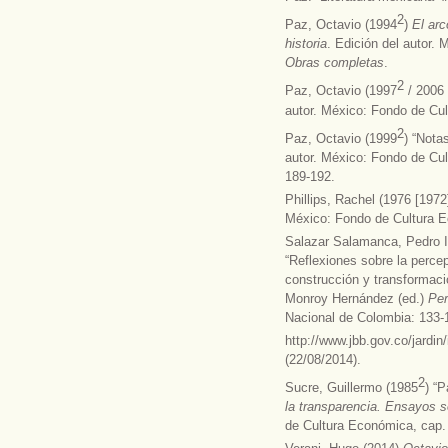
2
Paz, Octavio (1994
)
El arco
historia
. Edición del autor.
Obras completas
.
2
Paz, Octavio (1997
/ 2006 
autor. México: Fondo de Cul
2
Paz, Octavio (1999
) “Nota
autor. México: Fondo de Cul
189-192.
Phillips, Rachel (1976 [1972
México: Fondo de Cultura 
Salazar Salamanca, Pedro I
“Reflexiones sobre la perce
construcción y transformaci
Monroy Hernández (ed.)
Per
Nacional de Colombia: 133-1
http://www.jbb.gov.co/jardi
(22/08/2014).
2
Sucre, Guillermo (1985
) “P
la transparencia. Ensayos 
de Cultura Económica, cap.