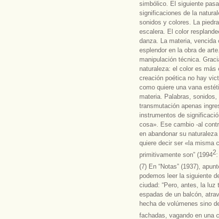
simbólico. El siguiente pas
significaciones de la natura
sonidos y colores. La piedra 
escalera. El color resplande
danza. La materia, vencida 
esplendor en la obra de arte
manipulación técnica. Gracia
naturaleza: el color es más 
creación poética no hay vict
como quiere una vana estéti
materia. Palabras, sonidos,
transmutación apenas ingresa
instrumentos de significaci
cosa». Ese cambio -al contra
en abandonar su naturaleza o
quiere decir ser «la misma 
2
primitivamente son” (1994
:
(7) En “Notas” (1937), apun
podemos leer la siguiente de
ciudad: “Pero, antes, la luz
espadas de un balcón, atra
hecha de volúmenes sino del 
fachadas, vagando en una ca