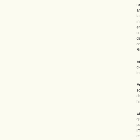
r
ar
l
in
e
co
d
co
Ri
E
c
in
E
s
d
hi
E
q
p
im
e