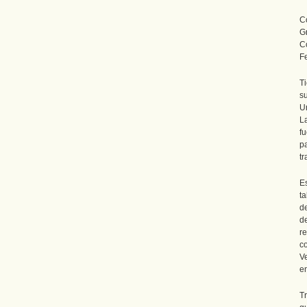
C
G
C
F
T
s
U
L
f
p
t
E
t
d
d
r
c
V
e
T