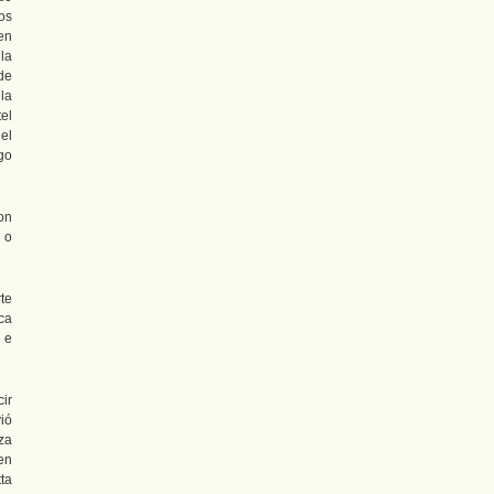
os
 en
la
 de
la
tel
el
ego
on
 o
te
ca
 e
ir
ió
za
 en
ta