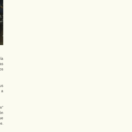
ía
as
os
us
 a
n”
ón
ue
e.