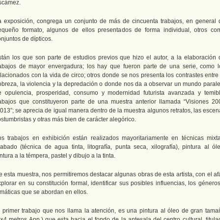
scámez.
a exposición, congrega un conjunto de más de cincuenta trabajos, en general 
equeño formato, algunos de ellos presentados de forma individual, otros co
njuntos de dípticos.
stán los que son parte de estudios previos que hizo el autor, a la elaboración 
rabajos de mayor envergadura; los hay que fueron parte de una serie, como l
lacionados con la vida de circo; otros donde se nos presenta los contrastes entre
obreza, la violencia y la depredación o donde nos da a observar un mundo parale
e opulencia, prosperidad, consumo y modernidad futurista avanzada y temibl
rabajos que constituyeron parte de una muestra anterior llamada “Visiones 20
2013”; se aprecia de igual manera dentro de la muestra algunos retratos, las escen
stumbristas y otras más bien de carácter alegórico.
os trabajos en exhibición están realizados mayoritariamente en técnicas mixta
rabado (técnica de agua tinta, litografía, punta seca, xilografía), pintura al óle
ntura a la témpera, pastel y dibujo a la tinta.
e esta muestra, nos permitiremos destacar algunas obras de esta artista, con el af
plorar en su constitución formal, identificar sus posibles influencias, los género
emáticas que se abordan en ellos.
l primer trabajo que nos llama la atención, es una pintura al óleo de gran tama
×4 metros App.) que esta hacia el fondo de la antesala del centro cultural, titul