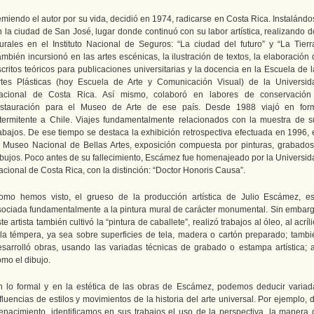
emiendo el autor por su vida, decidió en 1974, radicarse en Costa Rica. Instalándo
n la ciudad de San José, lugar donde continuó con su labor artística, realizando d
urales en el Instituto Nacional de Seguros: “La ciudad del futuro” y “La Tierra
mbién incursionó en las artes escénicas, la ilustración de textos, la elaboración
critos teóricos para publicaciones universitarias y la docencia en la Escuela de 
rtes Plásticas (hoy Escuela de Arte y Comunicación Visual) de la Universid
acional de Costa Rica. Así mismo, colaboró en labores de conservación
estauración para el Museo de Arte de ese país. Desde 1988 viajó en for
ntermitente a Chile. Viajes fundamentalmente relacionados con la muestra de s
rabajos. De ese tiempo se destaca la exhibición retrospectiva efectuada en 1996, 
l Museo Nacional de Bellas Artes, exposición compuesta por pinturas, grabados
ibujos. Poco antes de su fallecimiento, Escámez fue homenajeado por la Universid
cional de Costa Rica, con la distinción: “Doctor Honoris Causa”.
omo hemos visto, el grueso de la producción artística de Julio Escámez, es
sociada fundamentalmente a la pintura mural de carácter monumental. Sin embarg
te artista también cultivó la “pintura de caballete”, realizó trabajos al óleo, al acríl
 la témpera, ya sea sobre superficies de tela, madera o cartón preparado; tambi
esarrolló obras, usando las variadas técnicas de grabado o estampa artística; a
omo el dibujo.
n lo formal y en la estética de las obras de Escámez, podemos deducir variad
fluencias de estilos y movimientos de la historia del arte universal. Por ejemplo, 
enacimiento, identificamos en sus trabajos el uso de la perspectiva, la manera 