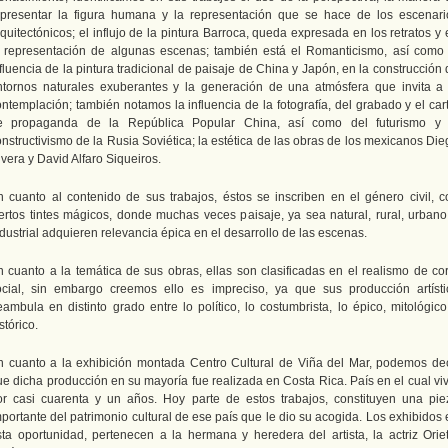
epresentar la figura humana y la representación que se hace de los escenari
quitectónicos; el influjo de la pintura Barroca, queda expresada en los retratos y
a representación de algunas escenas; también está el Romanticismo, así como 
fluencia de la pintura tradicional de paisaje de China y Japón, en la construcción
ntornos naturales exuberantes y la generación de una atmósfera que invita a 
ntemplación; también notamos la influencia de la fotografía, del grabado y el car
e propaganda de la República Popular China, así como del futurismo y 
nstructivismo de la Rusia Soviética; la estética de las obras de los mexicanos Di
vera y David Alfaro Siqueiros.
n cuanto al contenido de sus trabajos, éstos se inscriben en el género civil, c
iertos tintes mágicos, donde muchas veces paisaje, ya sea natural, rural, urbano
dustrial adquieren relevancia épica en el desarrollo de las escenas.
n cuanto a la temática de sus obras, ellas son clasificadas en el realismo de cor
ocial, sin embargo creemos ello es impreciso, ya que sus producción artísti
eambula en distinto grado entre lo político, lo costumbrista, lo épico, mitológico
stórico.
n cuanto a la exhibición montada Centro Cultural de Viña del Mar, podemos dec
ue dicha producción en su mayoría fue realizada en Costa Rica. País en el cual viv
or casi cuarenta y un años. Hoy parte de estos trabajos, constituyen una pie
portante del patrimonio cultural de ese país que le dio su acogida. Los exhibidos
sta oportunidad, pertenecen a la hermana y heredera del artista, la actriz Oriet