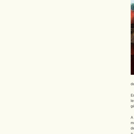
d
E
l
g
A
m
d
a 