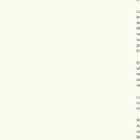
L
t
d
M
n
s
g
Es
E
a
r
a
v
L
c
i
R
A
u
Be