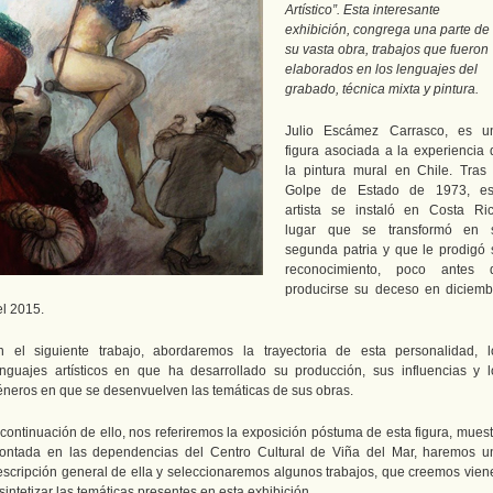
Artístico”. Esta interesante
exhibición, congrega una parte de
su vasta obra, trabajos que fueron
elaborados en los lenguajes del
grabado, técnica mixta y pintura.
Julio Escámez Carrasco, es u
figura asociada a la experiencia 
la pintura mural en Chile. Tras 
Golpe de Estado de 1973, es
artista se instaló en Costa Ric
lugar que se transformó en 
segunda patria y que le prodigó 
reconocimiento, poco antes 
producirse su deceso en diciemb
el 2015.
n el siguiente trabajo, abordaremos la trayectoria de esta personalidad, l
enguajes artísticos en que ha desarrollado su producción, sus influencias y l
éneros en que se desenvuelven las temáticas de sus obras.
 continuación de ello, nos referiremos la exposición póstuma de esta figura, muest
ontada en las dependencias del Centro Cultural de Viña del Mar, haremos u
escripción general de ella y seleccionaremos algunos trabajos, que creemos vien
sintetizar las temáticas presentes en esta exhibición.