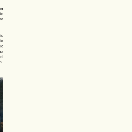
or
de
de
ió
la
lo
ra
el
9,