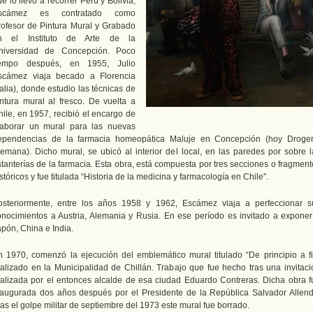
e lo llevó a recorrer Perú y Bolivia,
scámez es contratado como
rofesor de Pintura Mural y Grabado
n el Instituto de Arte de la
niversidad de Concepción. Poco
iempo después, en 1955, Julio
scámez viaja becado a Florencia
talia), donde estudio las técnicas de
intura mural al fresco. De vuelta a
hile, en 1957, recibió el encargo de
laborar un mural para las nuevas
ependencias de la farmacia homeopática Maluje en Concepción (hoy Droger
lemana). Dicho mural, se ubicó al interior del local, en las paredes por sobre l
stanterías de la farmacia. Esta obra, está compuesta por tres secciones o fragment
stóricos y fue titulada “Historia de la medicina y farmacología en Chile”.
osteriormente, entre los años 1958 y 1962, Escámez viaja a perfeccionar s
onocimientos a Austria, Alemania y Rusia. En ese período es invitado a exponer
apón, China e India.
n 1970, comenzó la ejecución del emblemático mural titulado “De principio a fi
ealizado en la Municipalidad de Chillán. Trabajo que fue hecho tras una invitaci
ealizada por el entonces alcalde de esa ciudad Eduardo Contreras. Dicha obra f
naugurada dos años después por el Presidente de la República Salvador Allend
as el golpe militar de septiembre del 1973 este mural fue borrado.