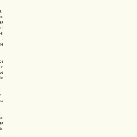
l,
no
ra
el
el
s,
de
os
ce
ve
la
l,
na
on
ra
de
.