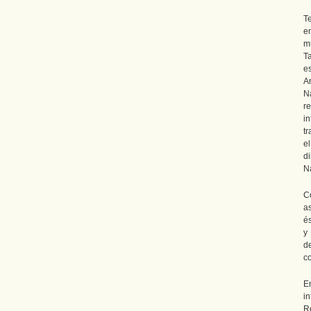
T
e
m
Ta
es
A
N
r
i
t
e
d
Na
C
a
és
y
d
c
E
in
R