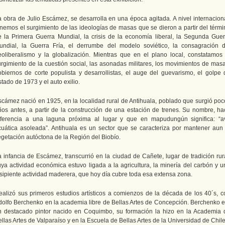
a obra de Julio Escámez, se desarrolla en una época agitada. A nivel internaciona
enemos el surgimiento de las ideologías de masas que se dieron a partir del térmi
e la Primera Guerra Mundial, la crisis de la economía liberal, la Segunda Guer
undial, la Guerra Fría, el derrumbe del modelo soviético, la consagración d
eoliberalismo y la globalización. Mientras que en el plano local, constatamos 
urgimiento de la cuestión social, las asonadas militares, los movimientos de masa
obiernos de corte populista y desarrollistas, el auge del guevarismo, el golpe 
tado de 1973 y el auto exilio.
scámez nació en 1925, en la localidad rural de Antihuala, poblado que surgió poc
ños antes, a partir de la construcción de una estación de trenes. Su nombre, ha
eferencia a una laguna próxima al lugar y que en mapudungún significa: “a
cuática asoleada”. Antihuala es un sector que se caracteriza por mantener aun 
egetación autóctona de la Región del Biobío.
a infancia de Escámez, transcurrió en la ciudad de Cañete, lugar de tradición rura
uya actividad económica estuvo ligada a la agricultura, la minería del carbón y u
nsipiente actividad maderera, que hoy día cubre toda esa extensa zona.
ealizó sus primeros estudios artísticos a comienzos de la década de los 40´s, c
dolfo Berchenko en la academia libre de Bellas Artes de Concepción. Berchenko e
n destacado pintor nacido en Coquimbo, su formación la hizo en la Academia 
llas Artes de Valparaíso y en la Escuela de Bellas Artes de la Universidad de Chile