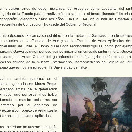
on dieciséis años de edad, Escámez fue escogido como ayudante del pint
regorio de la Fuente para la realización de un mural al fresco llamado “Historia 
oncepción”, elaborado entre los años 1943 y 1946 en el hall de Estación 
errocarriles de Concepción, hoy sede del Gobierno Regional.
iempo después, Escámez se estableció en la ciudad de Santiago, donde prosigu
us estudios en la Escuela de Arte y en la Escuela de Artes Aplicadas de 
niversidad de Chile. Allí tomó clases con reconocidas figuras, como por ejemp
aureano Guevara, quien por ese tiempo impartía un curso de pintura mural. Gueva
ue autor junto Arturo Gordon del galardonado mural “La agricultura” montado en 
abellón chileno de la muestra internacional iberoamericana de Sevilla de 192
rabajo que es hoy atesorado en la Universidad de Talca.
scámez también participó en el
aller de grabado con Marco Bontá,
estacado artista de la generación
el trece, que por esos años había
etornado a nuestro país, tras ser
ontratado por el gobierno de
enezuela con objeto de organizar la
nseñanza de las artes aplicadas.
ras un período de ausencia del país,