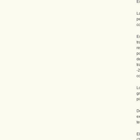
E
L
p
co
E
t
re
p
d
t
-
co
L
g
pi
D
ex
t
E
(2