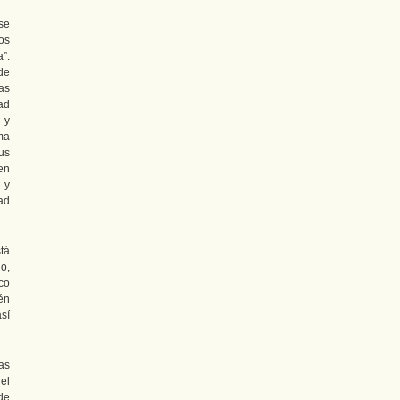
se
os
”.
 de
las
ad
 y
ma
us
en
 y
ad
tá
o,
ico
én
sí
as
del
de