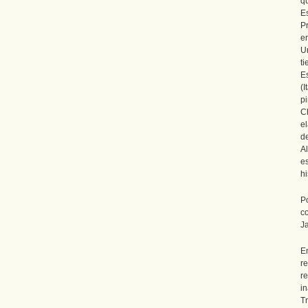
qu
E
P
e
U
t
E
(I
p
C
e
d
A
e
hi
P
c
J
E
r
r
i
Tr