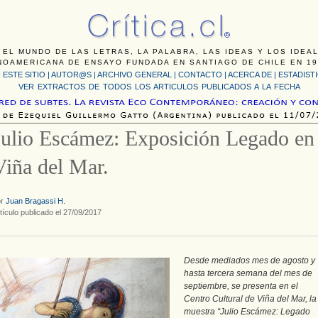
 EL MUNDO DE LAS LETRAS, LA PALABRA, LAS IDEAS Y LOS IDEA
NOAMERICANA DE ENSAYO FUNDADA EN SANTIAGO DE CHILE EN 19
 ESTE SITIO
|
AUTOR@S
|
ARCHIVO GENERAL
|
CONTACTO
|
ACERCA DE |
ESTADIST
VER EXTRACTOS DE TODOS LOS ARTICULOS PUBLICADOS A LA FECHA
Julio Escámez: Exposición Legado en
Viña del Mar.
or
Juan Bragassi H.
tículo publicado el 27/09/2017
Desde mediados mes de agosto y
hasta tercera semana del mes de
septiembre, se presenta en el
Centro Cultural de Viña del Mar, la
muestra “Julio Escámez: Legado