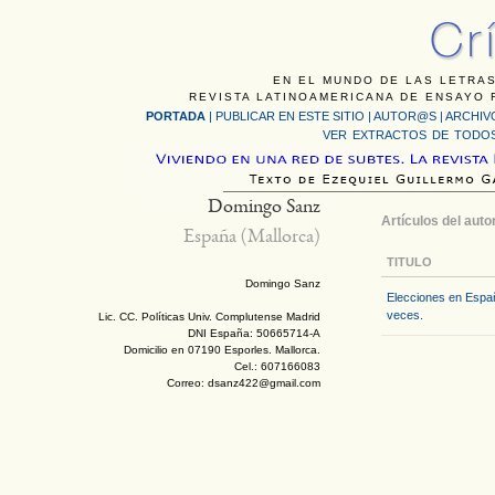
EN EL MUNDO DE LAS LETRAS
REVISTA LATINOAMERICANA DE ENSAYO F
PORTADA
|
PUBLICAR EN ESTE SITIO
|
AUTOR@S
|
ARCHIV
VER EXTRACTOS DE TODOS
Domingo Sanz
Artículos del auto
España (Mallorca)
TITULO
Domingo Sanz
Elecciones en Espa
veces.
Lic. CC. Políticas Univ. Complutense Madrid
DNI España: 50665714-A
Domicilio en 07190 Esporles. Mallorca.
Cel.: 607166083
Correo: dsanz422@gmail.com