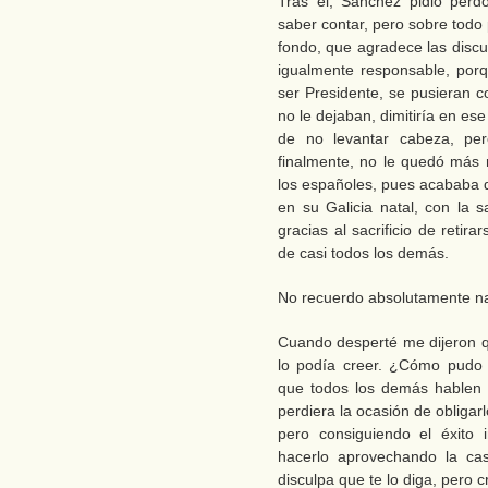
Tras él, Sánchez pidió perd
saber contar, pero sobre todo 
fondo, que agradece las disc
igualmente responsable, por
ser Presidente, se pusieran c
no le dejaban, dimitiría en es
de no levantar cabeza, pe
finalmente, no le quedó más
los españoles, pues acababa d
en su Galicia natal, con la s
gracias al sacrificio de retir
de casi todos los demás.
No recuerdo absolutamente nad
Cuando desperté me dijeron q
lo podía creer. ¿Cómo pudo 
que todos los demás hablen 
perdiera la ocasión de obligar
pero consiguiendo el éxito 
hacerlo aprovechando la ca
disculpa que te lo diga, pero 