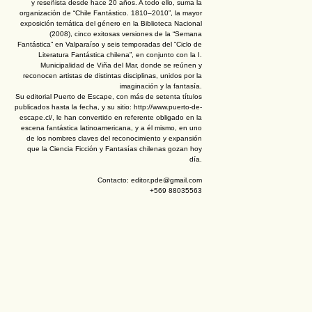
y reseñista desde hace 20 años. A todo ello, suma la
organización de “Chile Fantástico. 1810–2010”, la mayor
exposición temática del género en la Biblioteca Nacional
(2008), cinco exitosas versiones de la “Semana
Fantástica” en Valparaíso y seis temporadas del “Ciclo de
Literatura Fantástica chilena”, en conjunto con la I.
Municipalidad de Viña del Mar, donde se reúnen y
reconocen artistas de distintas disciplinas, unidos por la
imaginación y la fantasía.
Su editorial Puerto de Escape, con más de setenta títulos
publicados hasta la fecha, y su sitio: http://www.puerto-de-
escape.cl/, le han convertido en referente obligado en la
escena fantástica latinoamericana, y a él mismo, en uno
de los nombres claves del reconocimiento y expansión
que la Ciencia Ficción y Fantasías chilenas gozan hoy
día.
Contacto: editor.pde@gmail.com
+569 88035563