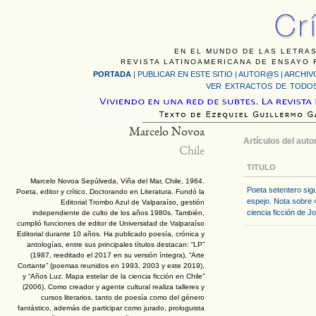
EN EL MUNDO DE LAS LETRAS
REVISTA LATINOAMERICANA DE ENSAYO F
PORTADA
|
PUBLICAR EN ESTE SITIO
|
AUTOR@S
|
ARCHIV
VER EXTRACTOS DE TODOS
Marcelo Novoa
Artículos del auto
Chile
TITULO
Marcelo Novoa Sepúlveda, Viña del Mar, Chile, 1964.
Poeta setentero sigue
Poeta, editor y crítico. Doctorando en Literatura. Fundó la
espejo. Nota sobre 
Editorial Trombo Azul de Valparaíso, gestión
ciencia ficción de J
independiente de culto de los años 1980s. También,
cumplió funciones de editor de Universidad de Valparaíso
Editorial durante 10 años. Ha publicado poesía, crónica y
antologías, entre sus principales títulos destacan: “LP”
(1987, reeditado el 2017 en su versión íntegra), “Arte
Cortante” (poemas reunidos en 1993, 2003 y este 2019),
y “Años Luz. Mapa estelar de la ciencia ficción en Chile”
(2006). Como creador y agente cultural realiza talleres y
cursos literarios, tanto de poesía como del género
fantástico, además de participar como jurado, prologuista