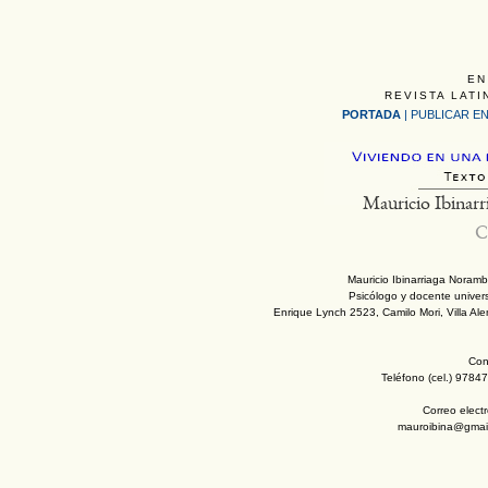
EN
REVISTA LATI
PORTADA
|
PUBLICAR EN
Mauricio Ibinarr
C
Mauricio Ibinarriaga Noram
Psicólogo y docente univers
Enrique Lynch 2523, Camilo Mori, Villa Al
Con
Teléfono (cel.) 9784
Correo elect
mauroibina@gmai