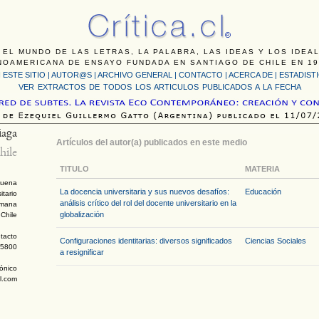
 EL MUNDO DE LAS LETRAS, LA PALABRA, LAS IDEAS Y LOS IDEA
NOAMERICANA DE ENSAYO FUNDADA EN SANTIAGO DE CHILE EN 19
 ESTE SITIO
|
AUTOR@S
|
ARCHIVO GENERAL
|
CONTACTO
|
ACERCA DE |
ESTADIST
VER EXTRACTOS DE TODOS LOS ARTICULOS PUBLICADOS A LA FECHA
iaga
Artículos del autor(a) publicados en este medio
hile
TITULO
MATERIA
buena
La docencia universitaria y sus nuevos desafíos:
Educación
itario
análisis crítico del rol del docente universitario en la
emana
globalización
Chile
tacto
Configuraciones identitarias: diversos significados
Ciencias Sociales
75800
a resignificar
rónico
l.com