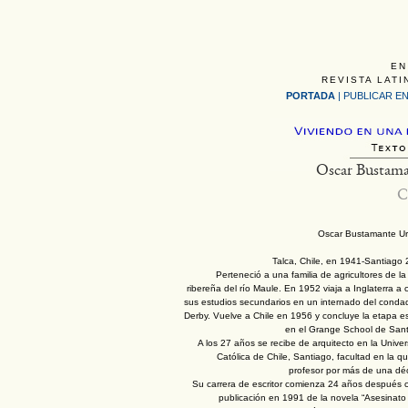
EN
REVISTA LATI
PORTADA
|
PUBLICAR EN
Oscar Bustam
C
Oscar Bustamante Ur
Talca, Chile, en 1941-Santiago 
Perteneció a una familia de agricultores de l
ribereña del río Maule. En 1952 viaja a Inglaterra a 
sus estudios secundarios en un internado del conda
Derby. Vuelve a Chile en 1956 y concluye la etapa e
en el Grange School de Sant
A los 27 años se recibe de arquitecto en la Unive
Católica de Chile, Santiago, facultad en la q
profesor por más de una dé
Su carrera de escritor comienza 24 años después c
publicación en 1991 de la novela “Asesinato