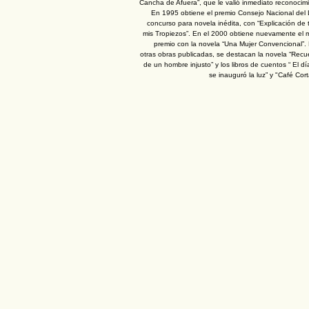
Cancha de Afuera”, que le valió inmediato reconocim
En 1995 obtiene el premio Consejo Nacional del 
concurso para novela inédita, con “Explicación de
mis Tropiezos”. En el 2000 obtiene nuevamente el 
premio con la novela “Una Mujer Convencional”.
otras obras publicadas, se destacan la novela “Recu
de un hombre injusto” y los libros de cuentos “ El d
se inauguró la luz” y "Café Cor