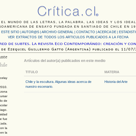
 EL MUNDO DE LAS LETRAS, LA PALABRA, LAS IDEAS Y LOS IDEA
NOAMERICANA DE ENSAYO FUNDADA EN SANTIAGO DE CHILE EN 19
 ESTE SITIO
|
AUTOR@S
|
ARCHIVO GENERAL
|
CONTACTO
|
ACERCA DE |
ESTADIST
VER EXTRACTOS DE TODOS LOS ARTICULOS PUBLICADOS A LA FECHA
ante
Artículos del autor(a) publicados en este medio
hile
TITULO
MATERIA
celay
Chile y la escultura. Algunas ideas acerca de
Historia del Arte
nuestro escenario.
2010.
a zona
cursar
do de
scolar
iago.
rsidad
ue fue
cada.
on la
 en la