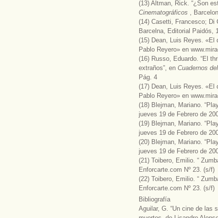
(13) Altman, Rick. “¿Son es
Cinematográficos
, Barcelo
(14) Casetti, Francesco; Di
Barcelna, Editorial Paidós, 
(15) Dean, Luis Reyes. «El
Pablo Reyero» en www.mirada
(16) Russo, Eduardo. “El thr
extraños”, en
Cuadernos del
Pág. 4
(17) Dean, Luis Reyes. «El
Pablo Reyero» en www.mirada
(18) Blejman, Mariano. “Pla
jueves 19 de Febrero de 20
(19) Blejman, Mariano. “Pla
jueves 19 de Febrero de 20
(20) Blejman, Mariano. “Pla
jueves 19 de Febrero de 20
(21) Toibero, Emilio. “ Zumb
Enforcarte.com Nº 23. (s/f)
(22) Toibero, Emilio. “ Zumb
Enforcarte.com Nº 23. (s/f)
Bibliografía
Aguilar, G. “Un cine de las
muertos, de Lisandro Alonso