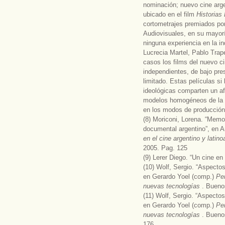
nominación; nuevo cine arge
ubicado en el film
Historias
cortometrajes premiados por 
Audiovisuales, en su mayorí
ninguna experiencia en la in
Lucrecia Martel, Pablo Trap
casos los films del nuevo c
independientes, de bajo pre
limitado. Estas películas si
ideológicas comparten un af
modelos homogéneos de la in
en los modos de producción 
(8) Moriconi, Lorena. “Memo
documental argentino”, en A
en el cine argentino y lati
2005. Pag. 125
(9) Lerer Diego. “Un cine e
(10) Wolf, Sergio. “Aspectos
en Gerardo Yoel (comp.)
Pen
nuevas tecnologías
. Bueno
(11) Wolf, Sergio. “Aspectos
en Gerardo Yoel (comp.)
Pen
nuevas tecnologías
. Bueno
176