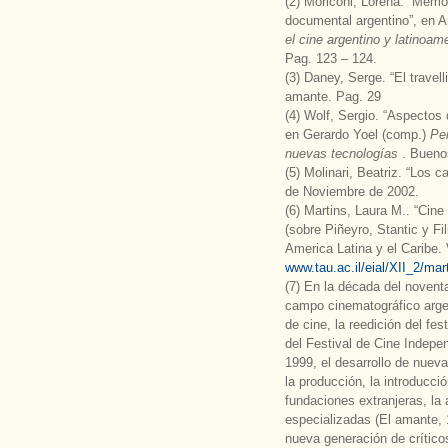
(2) Moriconi, Lorena. “Memo
documental argentino”, en 
el cine argentino y latinoa
Pag. 123 – 124.
(3) Daney, Serge. “El travel
amante. Pag. 29
(4) Wolf, Sergio. “Aspectos 
en Gerardo Yoel (comp.)
Pen
nuevas tecnologías
. Bueno
(5) Molinari, Beatriz. “Los 
de Noviembre de 2002.
(6) Martins, Laura M.. “Cin
(sobre Piñeyro, Stantic y Fil
America Latina y el Caribe.
www.tau.ac.il/eial/XII_2/mar
(7) En la década del novent
campo cinematográfico argen
de cine, la reedición del fes
del Festival de Cine Indepe
1999, el desarrollo de nuev
la producción, la introducci
fundaciones extranjeras, la 
especializadas (El amante, 
nueva generación de crítico