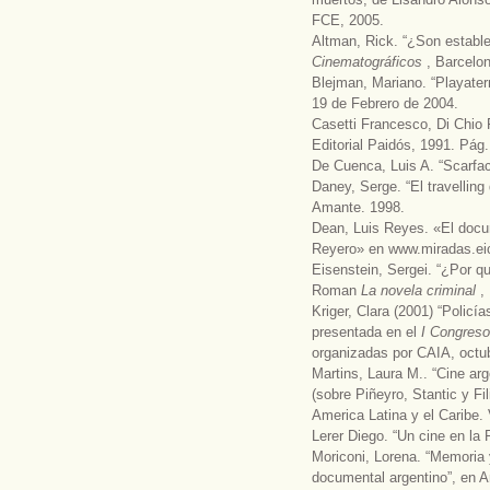
FCE, 2005.
Altman, Rick. “¿Son estable
Cinematográficos
, Barcelo
Blejman, Mariano. “Playater
19 de Febrero de 2004.
Casetti Francesco, Di Chio
Editorial Paidós, 1991. Pág.
De Cuenca, Luis A. “Scarfa
Daney, Serge. “El travellin
Amante. 1998.
Dean, Luis Reyes. «El docu
Reyero» en www.miradas.eict
Eisenstein, Sergei. “¿Por q
Roman
La novela criminal
,
Kriger, Clara (2001) “Policí
presentada en el
I Congreso
organizadas por CAIA, octu
Martins, Laura M.. “Cine ar
(sobre Piñeyro, Stantic y Fil
America Latina y el Caribe.
Lerer Diego. “Un cine en la 
Moriconi, Lorena. “Memoria 
documental argentino”, en 