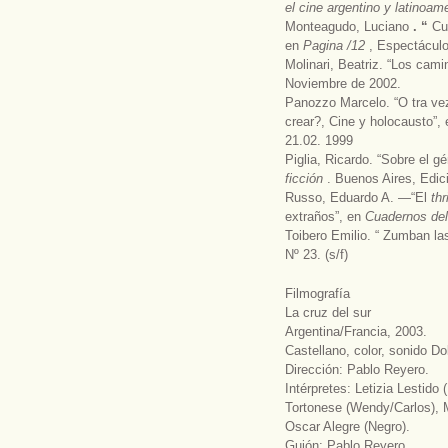
el cine argentino y latinoa
Monteagudo, Luciano
. “
Cu
en
Pagina /12
, Espectácul
Molinari, Beatriz. “Los cami
Noviembre de 2002.
Panozzo Marcelo. “O tra vez
crear?, Cine y holocausto”,
21.02. 1999
Piglia, Ricardo. “Sobre el gé
ficción
. Buenos Aires, Edic
Russo, Eduardo A. —“El
thr
extraños”, en
Cuadernos del
Toibero Emilio. “ Zumban las
Nº 23. (s/f)
Filmografía
La cruz del sur
Argentina/Francia, 2003.
Castellano, color, sonido D
Dirección: Pablo Reyero.
Intérpretes: Letizia Lestido
Tortonese (Wendy/Carlos), M
Oscar Alegre (Negro).
Guión: Pablo Reyero.