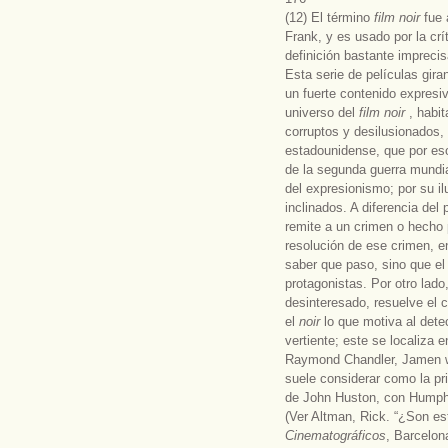
(12) El término
film noir
fue 
Frank, y es usado por la crí
definición bastante impreci
Esta serie de películas gira
un fuerte contenido expresiv
universo del
film noir
, habi
corruptos y desilusionados, 
estadounidense, que por es
de la segunda guerra mundia
del expresionismo; por su i
inclinados. A diferencia del 
remite a un crimen o hecho 
resolución de ese crimen, en
saber que paso, sino que el
protagonistas. Por otro lado,
desinteresado, resuelve el 
el
noir
lo que motiva al dete
vertiente; este se localiza 
Raymond Chandler, Jamen w.
suele considerar como la pr
de John Huston, con Humphr
(Ver Altman, Rick. “¿Son es
Cinematográficos
, Barcelon