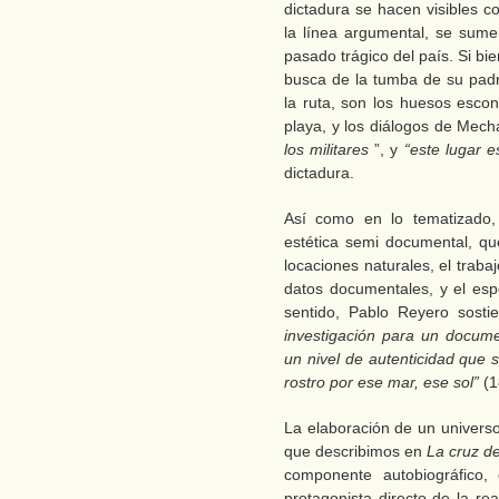
dictadura se hacen visibles c
la línea argumental, se sume
pasado trágico del país. Si b
busca de la tumba de su padr
la ruta, son los huesos escon
playa, y los diálogos de Mec
los militares
”, y
“este lugar e
dictadura.
Así como en lo tematizado
estética semi documental, que
locaciones naturales, el traba
datos documentales, y el espe
sentido, Pablo Reyero sosti
investigación para un docume
un nivel de autenticidad que 
rostro por ese mar, ese sol”
(1
La elaboración de un universo
que describimos en
La cruz d
componente autobiográfico, 
protagonista directo de la rea