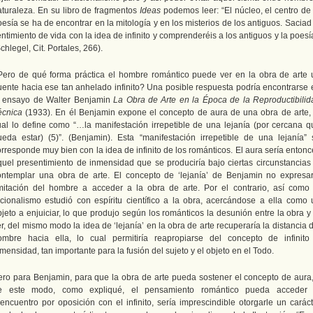
aturaleza. En su libro de fragmentos
Ideas
podemos leer: “El núcleo, el centro de
esía se ha de encontrar en la mitología y en los misterios de los antiguos. Saciad
ntimiento de vida con la idea de infinito y comprenderéis a los antiguos y la poesí
chlegel, Cit. Portales, 266).
Pero de qué forma práctica el hombre romántico puede ver en la obra de arte 
uente hacia ese tan anhelado infinito? Una posible respuesta podría encontrarse 
l ensayo de Walter Benjamin
La Obra de Arte en la Época de la Reproductibilid
écnica
(1933). En él Benjamin expone el concepto de aura de una obra de arte, 
ual lo define como “…la manifestación irrepetible de una lejanía (por cercana q
ueda estar) (5)”. (Benjamin). Esta “manifestación irrepetible de una lejanía” 
rresponde muy bien con la idea de infinito de los románticos. El aura sería enton
quel presentimiento de inmensidad que se produciría bajo ciertas circunstancias 
ontemplar una obra de arte. El concepto de ‘lejanía’ de Benjamin no expresar
imitación del hombre a acceder a la obra de arte. Por el contrario, así como 
acionalismo estudió con espíritu científico a la obra, acercándose a ella como 
jeto a enjuiciar, lo que produjo según los románticos la desunión entre la obra y
r, del mismo modo la idea de ‘lejanía’ en la obra de arte recuperaría la distancia 
ombre hacia ella, lo cual permitiría reapropiarse del concepto de infinito
mensidad, tan importante para la fusión del sujeto y el objeto en el Todo.
ero para Benjamin, para que la obra de arte pueda sostener el concepto de aura,
e este modo, como expliqué, el pensamiento romántico pueda acceder 
eencuentro por oposición con el infinito, sería imprescindible otorgarle un caráct