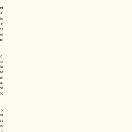
er
ia,
de
se
es
dad
re
d,
ta
 la
se
en
ue
za
no
 y
ita
ues
no
 y