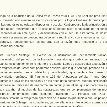
uego de la aparición de la
Crítica de la Razón Pura
(1781) de Kant, los precursor
el romanticismo alemán se vieron cercados por la lógica kantiana, la cual impon
ímites que éstos no estaban dispuestos a aceptar. Kant propuso la desvinculación d
ujeto-objeto, observando que “la cosa en sí” no podía ser conquistada por el homb
l representar un ente ajeno y desvinculado con el ser. De esta forma, la filosof
omántica alemana se preocupará de volver a reunir al yo con el no-yo, al ser con 
aturaleza, rompiendo con las barreras que la razón hubo impuesto a la par
ensible del hombre.
ara Friedrich Schlegel el exceso de la utilización del pensamiento raciona
aracterístico del período de la Ilustración, era algo que debía ser superado pa
canzar esta reunión entre lo interno y lo externo. Lejos de desacreditar a la razón,
os fragmentos del
Atheneum
podremos observar que lo que Schlegel propone es u
omplementariedad entre intelecto y sensibilidad, que sentará las bases d
ovimiento romántico. El fragmento 125 del
Atheneum
señala: “…una épo
otalmente nueva de las ciencias y de las artes daría comienzo, cuando simfilosofía
impoesía se unificasen de una forma tan común y tan íntima, que no pareciera al
ada extraño, si muchas de las naturalezas que se complementan de un mo
ecíproco conformasen obras comunes.” (Schlegel, Cit. Portales, 75). Para 
omanticismo fue la exagerada aplicación de la razón lo que impidió que las palabr
nteriores de Schlegel se cumplieran, ya que ella veía en los objetos externos al
e no estaba en relación al ser, centro del pensamiento científico.