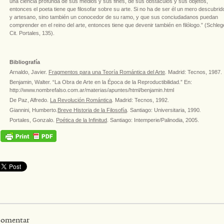
una ciencia profunda de sus medios y sus fines, de sus obstáculos y sus objetos,
entonces el poeta tiene que filosofar sobre su arte. Si no ha de ser él un mero descubrid
y artesano, sino también un conocedor de su ramo, y que sus conciudadanos puedan
comprender en el reino del arte, entonces tiene que devenir también en filólogo.” (Schlege
Cit. Portales, 135).
Bibliografía
Arnaldo, Javier.
Fragmentos para una Teoría Romántica del Arte
.
Madrid: Tecnos, 1987.
Benjamin, Walter. “La Obra de Arte en la Época de la Reproductibilidad.” En:
http://www.nombrefalso.com.ar/materias/apuntes/html/benjamin.html
De Paz, Alfredo.
La Revolución Romántica
.
Madrid: Tecnos, 1992.
Giannini, Humberto.
Breve Historia de la Filosofía
.
Santiago: Universitaria, 1990
.
Portales, Gonzalo.
Poética de la Infinitud
. Santiago: Intemperie/Palinodia, 2005.
omentar