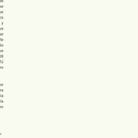
 de
se
ue
os
 y
ue
zar
rte
ás
ue
108
 Tú
ro
or
tra
la
la
ro
a