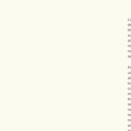
L
d
l
s
a
r
n
s
P
c
al
l
c
m
t
s
n
r
r
a
qu