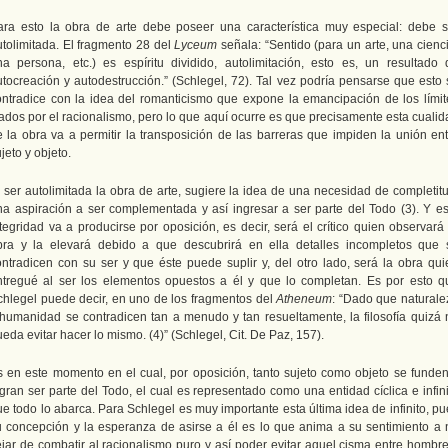
ara esto la obra de arte debe poseer una característica muy especial: debe s
utolimitada. El fragmento 28 del
Lyceum
señala: “Sentido (para un arte, una cienc
na persona, etc.) es espíritu dividido, autolimitación, esto es, un resultado 
utocreación y autodestrucción.” (Schlegel, 72). Tal vez podría pensarse que esto 
ontradice con la idea del romanticismo que expone la emancipación de los límit
jados por el racionalismo, pero lo que aquí ocurre es que precisamente esta cuali
e la obra va a permitir la transposición de las barreras que impiden la unión ent
jeto y objeto.
l ser autolimitada la obra de arte, sugiere la idea de una necesidad de completitu
na aspiración a ser complementada y así ingresar a ser parte del Todo (3). Y es
tegridad va a producirse por oposición, es decir, será el crítico quien observará
bra y la elevará debido a que descubrirá en ella detalles incompletos que 
ontradicen con su ser y que éste puede suplir y, del otro lado, será la obra qui
ntregué al ser los elementos opuestos a él y que lo completan. Es por esto q
chlegel puede decir, en uno de los fragmentos del
Atheneum
: “Dado que naturale
 humanidad se contradicen tan a menudo y tan resueltamente, la filosofía quizá 
eda evitar hacer lo mismo. (4)” (Schlegel, Cit. De Paz, 157).
s en este momento en el cual, por oposición, tanto sujeto como objeto se funden
gran ser parte del Todo, el cual es representado como una entidad cíclica e infin
e todo lo abarca. Para Schlegel es muy importante esta última idea de infinito, p
u concepción y la esperanza de asirse a él es lo que anima a su sentimiento a 
ejar de combatir al racionalismo puro y así poder evitar aquel cisma entre hombre