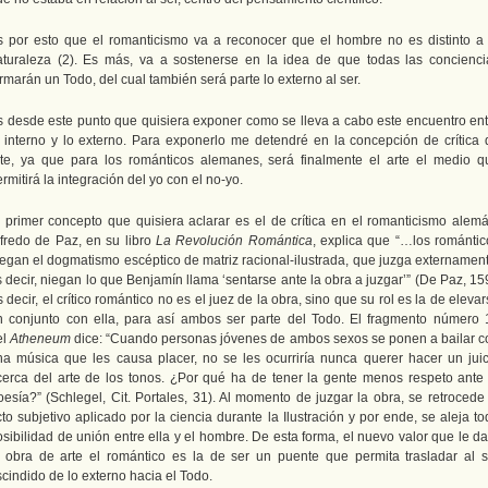
s por esto que el romanticismo va a reconocer que el hombre no es distinto a 
aturaleza (2). Es más, va a sostenerse en la idea de que todas las concienci
rmarán un Todo, del cual también será parte lo externo al ser.
s desde este punto que quisiera exponer como se lleva a cabo este encuentro ent
o interno y lo externo. Para exponerlo me detendré en la concepción de crítica 
rte, ya que para los románticos alemanes, será finalmente el arte el medio q
rmitirá la integración del yo con el no-yo.
l primer concepto que quisiera aclarar es el de crítica en el romanticismo alemá
lfredo de Paz, en su libro
La Revolución Romántica
, explica que “…los romántic
iegan el dogmatismo escéptico de matriz racional-ilustrada, que juzga externament
 decir, niegan lo que Benjamín llama ‘sentarse ante la obra a juzgar’” (De Paz, 15
 decir, el crítico romántico no es el juez de la obra, sino que su rol es la de eleva
n conjunto con ella, para así ambos ser parte del Todo. El fragmento número 
el
Atheneum
dice: “Cuando personas jóvenes de ambos sexos se ponen a bailar c
na música que les causa placer, no se les ocurriría nunca querer hacer un juic
cerca del arte de los tonos. ¿Por qué ha de tener la gente menos respeto ante 
oesía?” (Schlegel, Cit. Portales, 31). Al momento de juzgar la obra, se retrocede 
to subjetivo aplicado por la ciencia durante la Ilustración y por ende, se aleja t
sibilidad de unión entre ella y el hombre. De esta forma, el nuevo valor que le d
a obra de arte el romántico es la de ser un puente que permita trasladar al s
cindido de lo externo hacia el Todo.