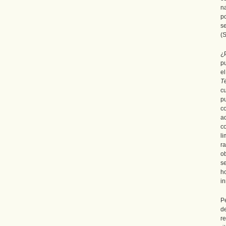
n
po
se
(S
¿
p
e
T
c
p
co
a
c
l
r
ob
se
h
in
P
d
r