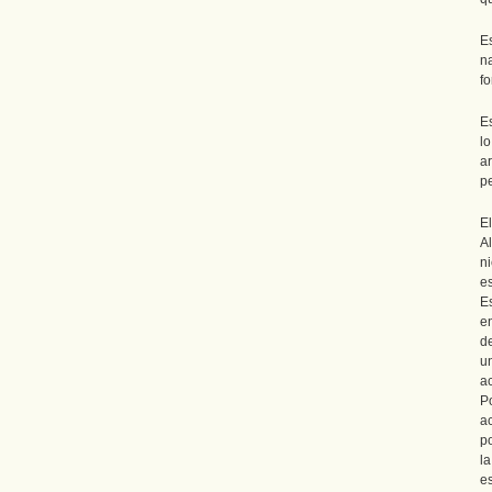
E
n
fo
E
l
a
pe
E
A
n
es
Es
e
d
u
a
P
ac
po
l
es