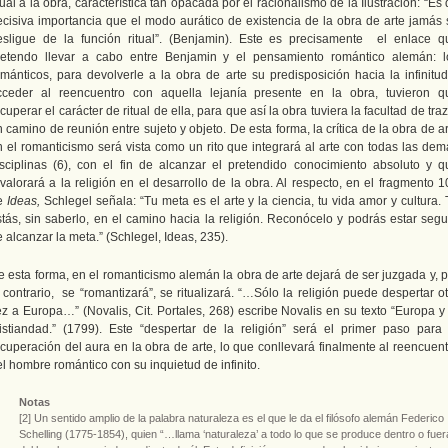
tual a la obra, característica tan opacada por el racionalismo de la Ilustración: “Es
ecisiva importancia que el modo aurático de existencia de la obra de arte jamás 
esligue de la función ritual”. (Benjamin). Este es precisamente el enlace q
retendo llevar a cabo entre Benjamin y el pensamiento romántico alemán: l
ománticos, para devolverle a la obra de arte su predisposición hacia la infinitud
cceder al reencuentro con aquella lejanía presente en la obra, tuvieron q
cuperar el carácter de ritual de ella, para que así la obra tuviera la facultad de tra
 camino de reunión entre sujeto y objeto. De esta forma, la crítica de la obra de a
n el romanticismo será vista como un rito que integrará al arte con todas las dem
isciplinas (6), con el fin de alcanzar el pretendido conocimiento absoluto y q
valorará a la religión en el desarrollo de la obra. Al respecto, en el fragmento 
e
Ideas,
Schlegel señala: “Tu meta es el arte y la ciencia, tu vida amor y cultura.
stás, sin saberlo, en el camino hacia la religión. Reconócelo y podrás estar segu
 alcanzar la meta.” (Schlegel, Ideas, 235).
e esta forma, en el romanticismo alemán la obra de arte dejará de ser juzgada y, p
 contrario, se “romantizará”, se ritualizará. “…Sólo la religión puede despertar o
ez a Europa…” (Novalis, Cit. Portales, 268) escribe Novalis en su texto “Europa y 
ristiandad.” (1799). Este “despertar de la religión” será el primer paso para 
ecuperación del aura en la obra de arte, lo que conllevará finalmente al reencuent
l hombre romántico con su inquietud de infinito.
Notas
[2] Un sentido amplio de la palabra naturaleza es el que le da el filósofo alemán Federico
Schelling (1775-1854), quien “…llama ‘naturaleza’ a todo lo que se produce dentro o fuer