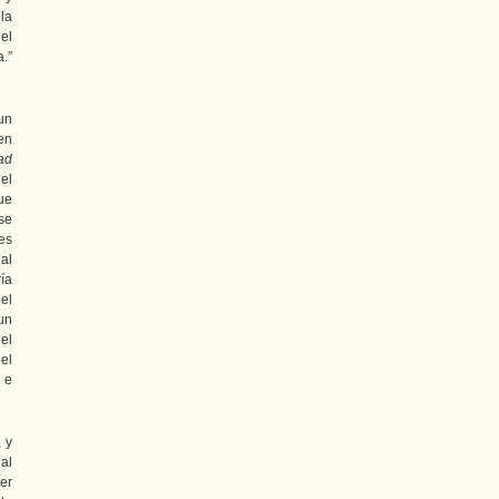
 la
 el
a.”
un
en
ad
el
ue
se
ces
al
ía
el
un
 el
del
 e
 y
al
er