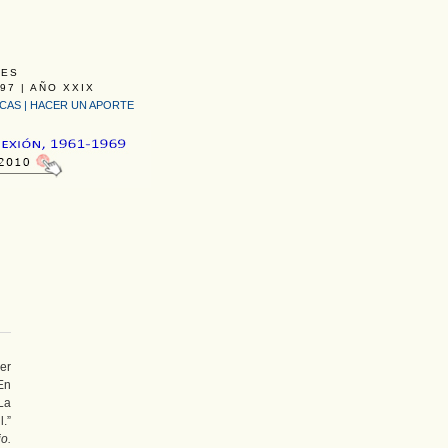
LES
97 | AÑO XXIX
ICAS
|
HACER UN APORTE
er
En
La
.”
o.