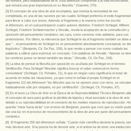
del hombre, pero independiente de él. Esta definición comprende a la vida inconsciente,
que tomará una gran importancia en su filosofía.” (Giannini, 270).
[3] El concepto de una obra de arte incompleta, que insinúa la necesidad de ser
completada, es una de las razones por las cuales Schlegel preferiría el estilo fragmentar
para llevar a cabo sus textos. Además el fragmento y la manera como fue escrito
el
Atheneum
, en el cual participaron cuatro autores distintos: Friedrich Schlegel, Wilhem
Schlegel, Friedrich Schleiermacher y Novalis, revela la aceptación de la contradicción y
oposición del pensamiento romántico, tan cara, como veremos más adelante, para sus
pretensiones. Por último, la relevancia que Schlegel le da al fragmento también se debe 
que “…el pensamiento de Schlegel es un pensamiento absolutamente conceptual, es dec
lingüístico.” (Benjamin, Cit. De Paz, 158), lo que remite a pensar con sumo cuidado las
palabras a utilizar para expresar un concepto. Con palabras de Novalis: “Apenas se tie
los nombres justos se tienen también las ideas.” (Novalis, Cit. De Paz, 158).
[4] La idea de pensar la filosofía por oposición es acuñada por Schlegel en el término
Simfilosofía. Para Schlegel “filosofar significa buscar el saber universal en forma
comunitaria” (Schlegel, Cit. Portales, 21), lo que en ningún caso significaría el estar de
acuerdo en todas las situaciones, ya que como lo señala el propio Schlegel en el
fragmento 112 del
Atheneum
“los filósofos que no se oponen unos con otros, se vinculan
habitualmente sólo por simpatía, no por simfilosofía”. (Schlegel, Cit. Portales, 67).
[5] En el texto
La Obra de Arte en la Época de la Reproductibilidad Técnica
Benjamin utili
el concepto de aura para graficar la pérdida de lejanía y ritual asociado a la obra de arte
debido a su reproductibilidad en el concierto de los medios masivos de reproducción. He
querido “mirar hacia atrás” con el texto de Benjamin, puesto que creo que su visión pude
dar una luz en el proceso de reconocimiento de la obra de arte por parte del pensamient
romántico.
[6] El fragmento 255 del
Atheneum
señala: “Cuanto más científica deviene la poesía, tan
más deviene arte. Si la poesía ha de devenir arte, si el artista ha de tener una intelección