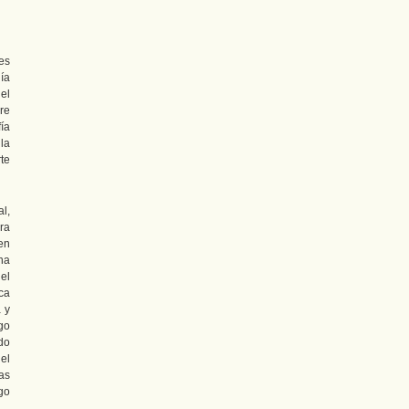
es
ía
el
re
ía
la
te
l,
ra
 en
na
el
ca
 y
go
do
el
as
go