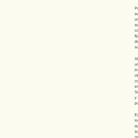
P
a
u
a
c
fi
d
su
A
u
in
o
c
e
S
y
pu
E
lo
qu
s
c