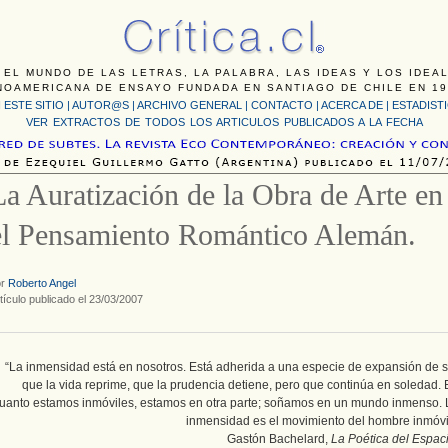
 EL MUNDO DE LAS LETRAS, LA PALABRA, LAS IDEAS Y LOS IDEA
NOAMERICANA DE ENSAYO FUNDADA EN SANTIAGO DE CHILE EN 19
 ESTE SITIO
|
AUTOR@S
|
ARCHIVO GENERAL
|
CONTACTO
|
ACERCA DE |
ESTADIST
VER EXTRACTOS DE TODOS LOS ARTICULOS PUBLICADOS A LA FECHA
La Auratización de la Obra de Arte en
el Pensamiento Romántico Alemán.
or
Roberto Angel
tículo publicado el 23/03/2007
“La inmensidad está en nosotros. Está adherida a una especie de expansión de s
que la vida reprime, que la prudencia detiene, pero que continúa en soledad. 
uanto estamos inmóviles, estamos en otra parte; soñamos en un mundo inmenso. 
inmensidad es el movimiento del hombre inmóvil
Gastón Bachelard,
La Poética del Espaci