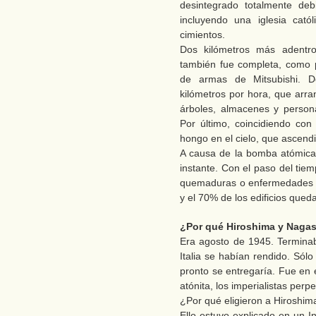
desintegrado totalmente de
incluyendo una iglesia cató
cimientos.
Dos kilómetros más adentro,
también fue completa, como p
de armas de Mitsubishi. D
kilómetros por hora, que arra
árboles, almacenes y persona
Por último, coincidiendo con 
hongo en el cielo, que ascendi
A causa de la bomba atómica
instante. Con el paso del tie
quemaduras o enfermedades r
y el 70% de los edificios qued
¿Por qué Hiroshima y Naga
Era agosto de 1945. Termina
Italia se habían rendido. Sól
pronto se entregaría. Fue e
atónita, los imperialistas perp
¿Por qué eligieron a Hiroshim
Ello estuvo explicado en un In