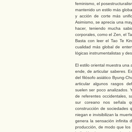
feminismo, el posestructuralismo
mantenido un estilo más global
y acción de corte más unifi
Asimismo, se aprecia una mayor
hacer, teniendo mucha sabidu
corporales, como el Zen, el Tai
Basta con leer el Tao Te Ki
cualidad más global de entend
lógicas instrumentalistas y d
El estilo oriental muestra una a
ende, de articular saberes. E
del filósofo asiático Byung-Ch
articular algunos rasgos de
suelen ser poco analizados. Y
de referentes occidentales, s
sur coreano nos señala qu
construcción de sociedades q
niegan e invisibilizan la muerte
genera la sensación infinita 
producción, de modo que los 