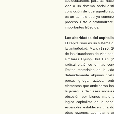
socioculturales, para así hac
vida a un sistema social dis
convicción de que aquello s
es un cambio que ya comenz
proceso. Esto lo profundizaré
importantes filósofos.
Las alteridades del capitali
El capitalismo es un sistema 
la antigüedad. Marx (1990, 2
de las situaciones de vida con
similares Byung-Chul Han (2
radical platónico en las conc
límites materiales de la v
detenidamente algunas civili
persa, griega, azteca, en
elementos que anticiparon las 
la jerarquía de clases sociale
obsesión por bienes materia
lógica capitalista en la co
españoles establecen una dom
otras razones, acumular y ap