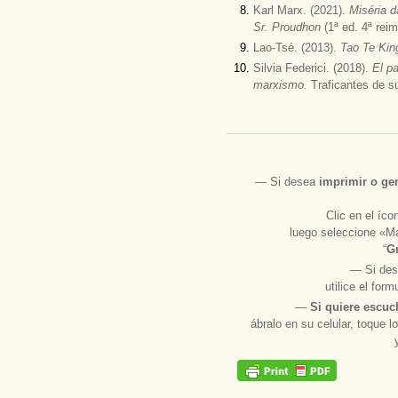
Karl Marx. (2021).
Miséria d
Sr. Proudhon
(1ª ed. 4ª rei
Lao-Tsé. (2013).
Tao Te Kin
Silvia Federici. (2018).
El pa
marxismo.
Traficantes de s
― Si desea
imprimir
o
ge
Clic en el íc
luego seleccione «Má
“
Gr
― Si des
utilice el for
―
Si quiere escuc
ábralo en su celular, toque l