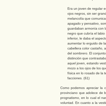
Era un joven de regular e
ojos negros, sin ser grand
melancolía que comunicab
apagado y pensativo, so
guardaban armonía con la
negro que cubría el labio 
inferior, le daba el aspec
aumentar lo erguido de l
cabellera color castaño, a
del sombrero. El conjunto
distinción que contrastaba
aquel joven, estando ves
mozo a los ojos de los qu
física en lo rosado de la 
facciones. (61)
Como podemos apreciar la ca
provinciano que adolece de b
prognatismo, en lo cual el na
voluntad. En cuanto a la vest