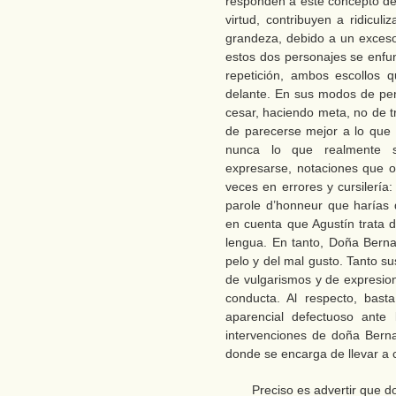
responden a este concepto de 
virtud, contribuyen a ridicul
grandeza, debido a un exceso
estos dos personajes se enfun
repetición, ambos escollos q
delante. En sus modos de pens
cesar, haciendo meta, no de tr
de parecerse mejor a lo que s
nunca lo que realmente s
expresarse, notaciones que 
veces en errores y cursilería
parole d’honneur que harías 
en cuenta que Agustín trata d
lengua. En tanto, Doña Berna
pelo y del mal gusto. Tanto 
de vulgarismos y de expresio
conducta. Al respecto, bast
aparencial defectuoso ante 
intervenciones de doña Berna
donde se encarga de llevar a 
Preciso es advertir que d