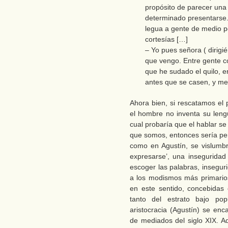
propósito de parecer una
determinado presentarse. 
legua a gente de medio 
cortesías […]
– Yo pues señora ( dirigi
que vengo. Entre gente co
que he sudado el quilo, e
antes que se casen, y me
Ahora bien, si rescatamos el
el hombre no inventa su leng
cual probaría que el hablar se t
que somos, entonces sería per
como en Agustín, se vislumb
expresarse’, una insegurida
escoger las palabras, insegur
a los modismos más primarios 
en este sentido, concebidas
tanto del estrato bajo po
aristocracia (Agustín) se enc
de mediados del siglo XIX. Ad