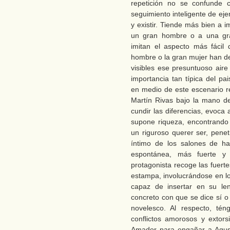
repetición no se confunde c
seguimiento inteligente de eje
y existir. Tiende más bien a i
un gran hombre o a una gran
imitan el aspecto más fácil 
hombre o la gran mujer han de 
visibles ese presuntuoso aire
importancia tan típica del p
en medio de este escenario re
Martín Rivas bajo la mano de
cundir las diferencias, evoca 
supone riqueza, encontrando 
un riguroso querer ser, pene
íntimo de los salones de h
espontánea, más fuerte y 
protagonista recoge las fuert
estampa, involucrándose en lo
capaz de insertar en su len
concreto con que se dice sí o
novelesco. Al respecto, tén
conflictos amorosos y extor
Amador para engañar a Agust