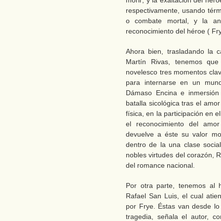
morir; y la exaltación del hé
respectivamente, usando térmi
o combate mortal, y la ana
reconocimiento del héroe ( Fry
Ahora bien, trasladando la c
Martín Rivas, tenemos que 
novelesco tres momentos clave
para internarse en un mun
Dámaso Encina e inmersión e
batalla sicológica tras el am
física, en la participación en 
el reconocimiento del amo
devuelve a éste su valor mor
dentro de la una clase social
nobles virtudes del corazón, 
del romance nacional.
Por otra parte, tenemos al 
Rafael San Luis, el cual atie
por Frye. Éstas van desde lo 
tragedia, señala el autor, 