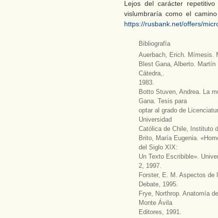
Lejos del carácter repetitivo
vislumbraría como el camino
https://rusbank.net/offers/mic
Bibliografía
Auerbach, Erich. Mímesis. 
Blest Gana, Alberto. Martín
Cátedra,.
1983.
Botto Stuven, Andrea. La muj
Gana. Tesis para
optar al grado de Licenciatur
Universidad
Católica de Chile, Instituto 
Brito, María Eugenia. «Hom
del Siglo XIX:
Un Texto Escribible». Unive
2, 1997.
Forster, E. M. Aspectos de l
Debate, 1995.
Frye, Northrop. Anatomía de
Monte Ávila
Editores, 1991.