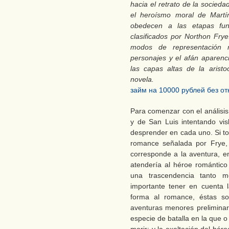
hacia el retrato de la socieda
el heroísmo moral de Martín
obedecen a las etapas fu
clasificados por Northon Frye
modos de representación n
personajes y el afán aparenci
las capas altas de la aristo
novela.
займ на 10000 рублей без от
Para comenzar con el análisis
y de San Luis intentando vis
desprender en cada uno. Si t
romance señalada por Frye,
corresponde a la aventura, e
atendería al héroe romántico
una trascendencia tanto m
importante tener en cuenta 
forma al romance, éstas son
aventuras menores preliminar
especie de batalla en la que 