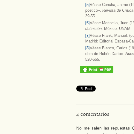
[5]
Véase Concha, Jaime (19
poético».
Revista de Crítica
39-55.
[6]
Véase Marinello, Juan (1
definición
. México: UNAM.
[7]
Véase Frank, Manuel. (co
Madrid: Editorial Espasa-Ca
[8]
Véase Blanco, Carlos (198
obra de Rubén Darío».
Nuev
520-555.
4 comentarios
No me salen las repuestas Q