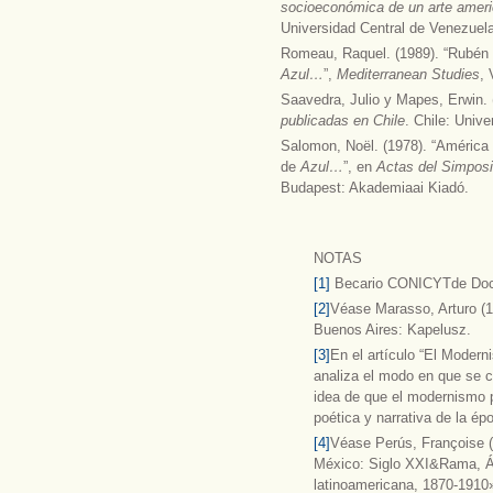
socioeconómica de un arte ameri
Universidad Central de Venezuela
Romeau, Raquel. (1989). “Rubén D
Azul…
”,
Mediterranean Studies
, 
Saavedra, Julio y Mapes, Erwin.
publicadas en Chile
. Chile: Unive
Salomon, Noël. (1978). “América
de
Azul…
”, en
Actas del Simposi
Budapest: Akademiaai Kiadó.
NOTAS
[1]
Becario CONICYTde Doct
[2]
Véase Marasso, Arturo (
Buenos Aires: Kapelusz.
[3]
En el artículo “El Modern
analiza el modo en que se c
idea de que el modernismo p
poética y narrativa de la ép
[4]
Véase Perús, Françoise 
México: Siglo XXI&Rama, Á
latinoamericana, 1870-1910