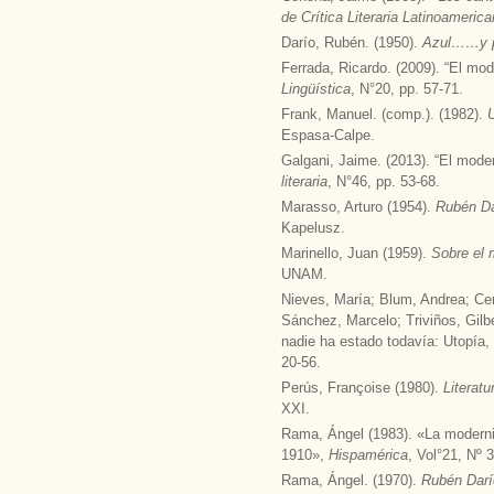
de Crítica Literaria Latinoameric
Darío, Rubén. (1950).
Azul……y 
Ferrada, Ricardo. (2009). “El mo
Lingüística
, N°20, pp. 57-71.
Frank, Manuel. (comp.). (1982).
Espasa-Calpe.
Galgani, Jaime. (2013). “El mode
literaria
, N°46, pp. 53-68.
Marasso, Arturo (1954).
Rubén Da
Kapelusz.
Marinello, Juan (1959).
Sobre el 
UNAM.
Nieves, María; Blum, Andrea; Cerd
Sánchez, Marcelo; Triviños, Gilbe
nadie ha estado todavía: Utopía,
20-56.
Perús, Françoise (1980).
Literat
XXI.
Rama, Ángel (1983). «La moderni
1910»,
Hispamérica
, Vol°21, Nº 3
Rama, Ángel. (1970).
Rubén Darí