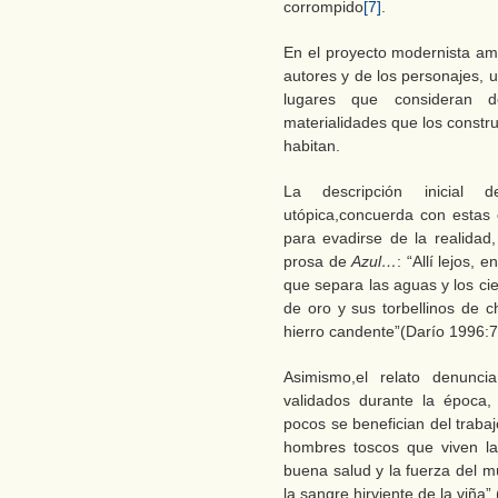
corrompido
[7]
.
En el proyecto modernista amb
autores y de los personajes, 
lugares que consideran 
materialidades que los constru
habitan.
La descripción inicial 
utópica,concuerda con estas
para evadirse de la realida
prosa de
Azul…
: “Allí lejos,
que separa las aguas y los cie
de oro y sus torbellinos de 
hierro candente”(Darío 1996:7
Asimismo,el relato denunci
validados durante la época,
pocos se benefician del traba
hombres toscos que viven la v
buena salud y la fuerza del m
la sangre hirviente de la viña”