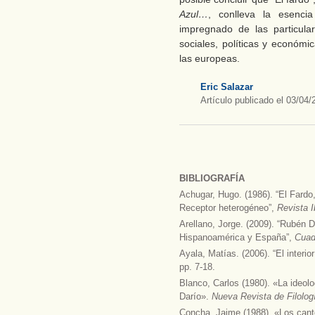
Azul…
, conlleva la esenc
impregnado de las particular
sociales, políticas y económi
las europeas.
Eric Salazar
Artículo publicado el 03/04/
BIBLIOGRAFÍA
Achugar, Hugo. (1986). “El Fard
Receptor heterogéneo”,
Revista 
Arellano, Jorge. (2009). “Rubén 
Hispanoamérica y España”,
Cuad
Ayala, Matías. (2006). “El interi
pp. 7-18.
Blanco, Carlos (1980). «La ideol
Darío».
Nueva Revista de Filolog
Concha, Jaime (1988). «Los cant