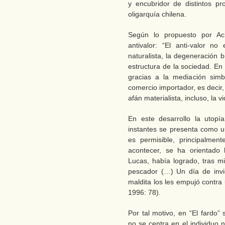
y encubridor de distintos pr
oligarquía chilena.
Según lo propuesto por Ac
antivalor: “El anti-valor n
naturalista, la degeneración bi
estructura de la sociedad. En 
gracias a la mediación simb
comercio importador, es decir,
afán materialista, incluso, la 
En este desarrollo la utopí
instantes se presenta como un
es permisible, principalme
acontecer, se ha orientado h
Lucas, había logrado, tras m
pescador (…) Un día de invi
maldita los les empujó contra 
1996: 78).
Por tal motivo, en “El fardo
no se centra en el individuo 