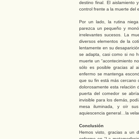
destino final. El aislamient
control frente a la muerte del
Por un lado, la rutina nieg
parezca un pequeño y monó
irrelevantes sucesos. La mu
diversos elementos de la coti
lentamente en su desaparición 
se adapta, casi como si no 
muerte un “acontecimiento nor
sólo es posible gracias al a
enfermo se mantenga escondi
que su fin está más cercano
dolorosamente esta relación d
puerta del comedor se abría,
invisible para los demás, podí
mesa iluminada, y oír sus
aquiescencia general…la velada
Conclusión
Hemos visto, gracias a un di
enfermo en “La metamorfosis