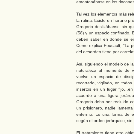
amontonábase en los rincones
Tal vez los elementos más rel
la rutina. Existe un horario 
Gregorio deslizábanse sin qu
(58) y un espacio confinado. 
deben saber en dónde se en
Como explica Foucault, “La p
del desorden tiene por correlat
Así, siguiendo el modelo de l
naturaleza al momento de v
vuelve un espacio de discip
recortado, vigilado, en todos
insertos en un lugar fijo…en
acuerdo a una figura jerárqu
Gregorio deba ser recluido c
un prisionero, nadie lamenta
enfermo. Es una forma de equ
según el orden jerárquico, si
El tratamiento tiene otro obj