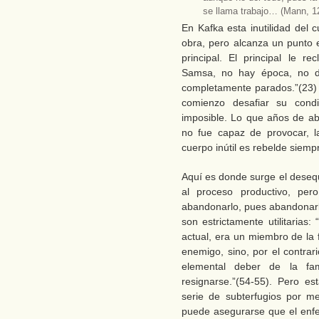
se llama trabajo… (Mann, 1
En Kafka esta inutilidad del 
obra, pero alcanza un punto
principal. El principal le r
Samsa, no hay época, no d
completamente parados.”(23) 
comienzo desafiar su condi
imposible. Lo que años de ab
no fue capaz de provocar, l
cuerpo inútil es rebelde siempr
Aquí es donde surge el desequ
al proceso productivo, per
abandonarlo, pues abandonarl
son estrictamente utilitarias
actual, era un miembro de la 
enemigo, sino, por el contra
elemental deber de la fam
resignarse.”(54-55). Pero es
serie de subterfugios por me
puede asegurarse que el enfer