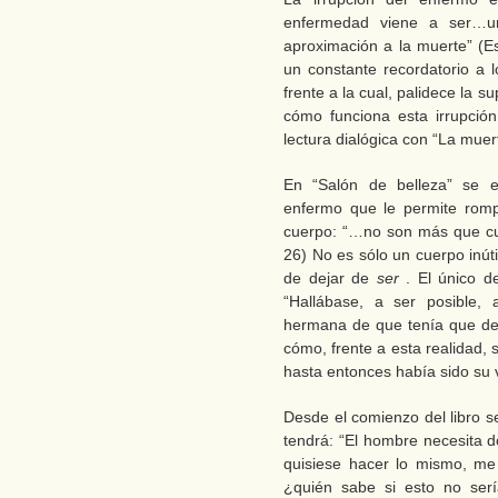
enfermedad viene a ser…
aproximación a la muerte” (E
un constante recordatorio a 
frente a la cual, palidece la 
cómo funciona esta irrupció
lectura dialógica con “La muert
En “Salón de belleza” se ex
enfermo que le permite romp
cuerpo: “…no son más que cue
26) No es sólo un cuerpo inút
de dejar de
ser
. El único d
“Hallábase, a ser posible
hermana de que tenía que des
cómo, frente a esta realidad, 
hasta entonces había sido su 
Desde el comienzo del libro se
tendrá: “El hombre necesita d
quisiese hacer lo mismo, me 
¿quién sabe si esto no serí