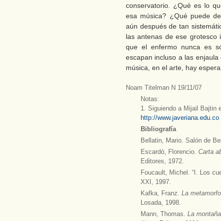
conservatorio. ¿Qué es lo q
esa música? ¿Qué puede dese
aún después de tan sistemáti
las antenas de ese grotesco 
que el enfermo nunca es só
escapan incluso a las enjaula
música, en el arte, hay esper
Noam Titelman N 19/11/07
Notas:
1. Siguiendo a Mijail Bajtin 
http://www.javeriana.edu.co
Bibliografía
Bellatin, Mario. Salón de B
Escardó, Florencio.
Carta a
Editores, 1972.
Foucault, Michel. “I. Los cu
XXI, 1997.
Kafka, Franz.
La metamorf
Losada, 1998.
Mann, Thomas.
La montañ