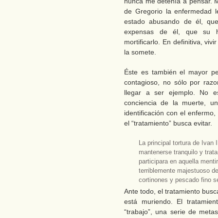
nunca me detenía a pensar. Má
de Gregorio la enfermedad l
estado abusando de él, que
expensas de él, que su 
mortificarlo. En definitiva, viv
la somete.
Éste es también el mayor pe
contagioso, no sólo por raz
llegar a ser ejemplo. No e
conciencia de la muerte, u
identificación con el enfermo,
el “tratamiento” busca evitar.
La principal tortura de Ivan
mantenerse tranquilo y trat
participara en aquella ment
terriblemente majestuoso de
cortinones y pescado fino s
Ante todo, el tratamiento bus
está muriendo. El tratamie
“trabajo”, una serie de meta