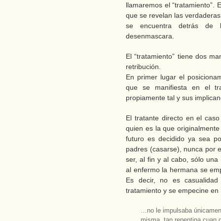
llamaremos el “tratamiento”. 
que se revelan las verdaderas 
se encuentra detrás de 
desenmascara.
El “tratamiento” tiene dos man
retribución.
En primer lugar el posicionam
que se manifiesta en el tr
propiamente tal y sus implica
El tratante directo en el cas
quien es la que originalmente
futuro es decidido ya sea po
padres (casarse), nunca por e
ser, al fin y al cabo, sólo una 
al enfermo la hermana se empo
Es decir, no es casualida
tratamiento y se empecine en 
…no le impulsaba únicamente
misma, tan repentina cuan d