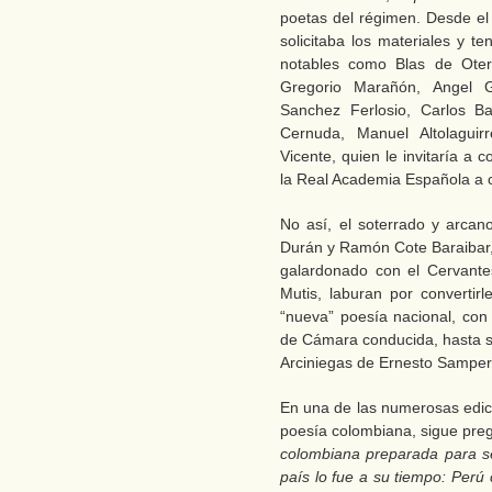
poetas del régimen. Desde el
solicitaba los materiales y t
notables como Blas de Oter
Gregorio Marañón, Angel G
Sanchez Ferlosio, Carlos Bar
Cernuda, Manuel Altolaguir
Vicente, quien le invitaría a 
la Real Academia Española a 
No así, el soterrado y arcano
Durán y Ramón Cote Baraibar
galardonado con el Cervante
Mutis, laburan por convertirl
“nueva” poesía nacional, co
de Cámara conducida, hasta s
Arciniegas de Ernesto Samper
En una de las numerosas edic
poesía colombiana, sigue pre
colombiana preparada para s
país lo fue a su tiempo: Perú