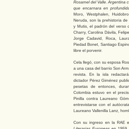
Rosamel del Valle. Argentina 
que encarnara en profundid
Moro, Westphalen, Huidobro
Neruda, son la prehistoria de 
y Mutis, el padrón del verso
Charry, Carolina Dávila, Fel
Jorge Cadavid, Roca, Laura
Piedad Bonet, Santiago Espino
libre el porvenir.
Cela llegó, con su esposa Ros
a una casa del barrio Son Ar
revista. En la isla redacta
dictador Pérez Giménez public
pesetas de entonces, dura
Colombia estuvo en el preci
Pinilla contra Laureano Gó
entrevistarse con el autócra
Laureano Vallenilla Lanz, hom
Con su ingreso en la RAE e
Literarias Europeas
en 1959 a