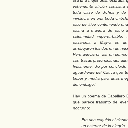
era una mujer desmesurada qu
vehemente afición consistía
toda clase de dichos y de
involucró en una boda chibcha
palo de áloe conteniendo una 
palma a manera de paño lit
solemnidad imperturbable,
pasársela a Mayra en un 
arrebujaron los dos en un rin
Permanecieron así un tiempo
con trazas prefornicarias, au
finalmente, dio por concluido
aguardiente del Cauca que t
beber y media para unas frieg
del ombligo
.”
Hay un poema de Caballero 
que parece trasunto del even
nocturno
:
Era una esquirla el clarine
un estertor de la alegría.