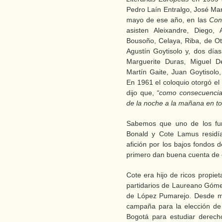
Pedro Laín Entralgo, José Mar
mayo de ese año, en las
Con
asisten Aleixandre, Diego, 
Bousoño, Celaya, Riba, de Ot
Agustín Goytisolo y, dos días
Marguerite Duras, Miguel D
Martín Gaite, Juan Goytisolo
En 1961 el coloquio otorgó e
dijo que,
“como consecuencia 
de la noche a la mañana en to
Sabemos que uno de los fun
Bonald y Cote Lamus residía
afición por los bajos fondos 
primero dan buena cuenta de e
Cote era hijo de ricos propiet
partidarios de Laureano Gómez
de López Pumarejo. Desde mu
campaña para la elección de
Bogotá para estudiar derecho