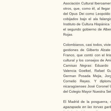
Asociación Cultural Iberoamer
otros, que, como él, al lleg
del Opus Dei como Leopoldo 
cobijados bajo el ala falangi
Instituto de Cultura Hispánic
el segundo gobierno de Albert
Rojas.
Colombianos, casi todos, vivi
gestiones de Gilberto Alza
Franco, que contó con el li
cultural y los consejos de Am
Camisas Negras
: Eduardo
Valencia Goelkel, Rafael Gu
German Posada Mejia, Jorg
Cornelio Reyes. Y diplomá
nicaragüenses José Coronel U
del Colegio Mayor Nuestra Se
El Madrid de la posguerra, 
agazapada en las torvas garit