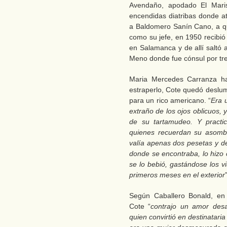
Avendaño, apodado El Mari
encendidas diatribas donde ata
a Baldomero Sanín Cano, a qu
como su jefe, en 1950 recibió
en Salamanca y de allí saltó 
Meno donde fue cónsul por tr
Maria Mercedes Carranza ha
estraperlo, Cote quedó deslum
para un rico americano. “
Era 
extraño de los ojos oblicuos,
de su tartamudeo. Y practi
quienes recuerdan su asom
valía apenas dos pesetas y de
donde se encontraba, lo hizo 
se lo bebió, gastándose los v
primeros meses en el exterior
Según Caballero Bonald, en
Cote “
contrajo un amor desa
quien convirtió en destinatari