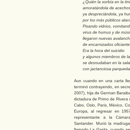
¿Quién la sorbía en la tin
amoratándola de acechos
ya despreciándola, ya hu
por los más públicos alar
Pisando vidrios, vomitan
virus de humus y de músi
llegaron nuevas avalanc
de encarnizados oficiante
Era la hora del suicidio
y algunos miembros de la
se desnudaban en la sala
con jactanciosa parqueda
Aun cuando en una carta lle
terminó contrayendo, en secre
2007), hija de German Baraiba
dictadura de Primo de Rivera 
Cabo, Oslo, Paris, México, C
Europa, al regresar en 195
representante a la Cámar
Santander. Murió la madruga
llamado La Garita, cuando se