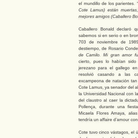
el mundillo de los parientes.
Cote Lamus) están muertas
mejores amigos (Caballero Bo
Caballero Bonald declaró qu
sabemos si en serio o en brom
703 de noviembre de 1989,
destiempo, de Rosario Conde
de Camilo. Mi gran amor fu
cierto, pues lo habían sido
jerezano para el gallego en
resolvió casando a las c
excampeona de natación tan 
Cote Lamus, ya senador del a
la Universidad Nacional con l
del claustro al caer la dicta
Pollença, durante una fies
Micaela Flores Amaya, alia
tendría un affaire d’amour con
Cote tuvo cinco vástagos, el