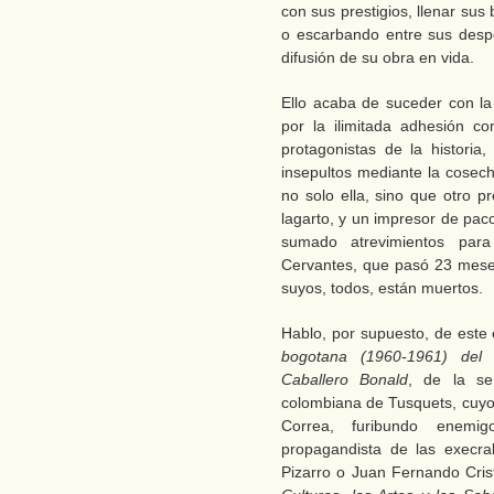
con sus prestigios, llenar sus
o escarbando entre sus despo
difusión de su obra en vida.
Ello acaba de suceder con l
por la ilimitada adhesión co
protagonistas de la histori
insepultos mediante la cosech
no solo ella, sino que otro p
lagarto, y un impresor de paco
sumado atrevimientos par
Cervantes, que pasó 23 mese
suyos, todos, están muertos.
Hablo, por supuesto, de este 
bogotana (1960-1961) del 
Caballero Bonald
, de la se
colombiana de Tusquets, cuyo 
Correa, furibundo enemig
propagandista de las execra
Pizarro o Juan Fernando Crist