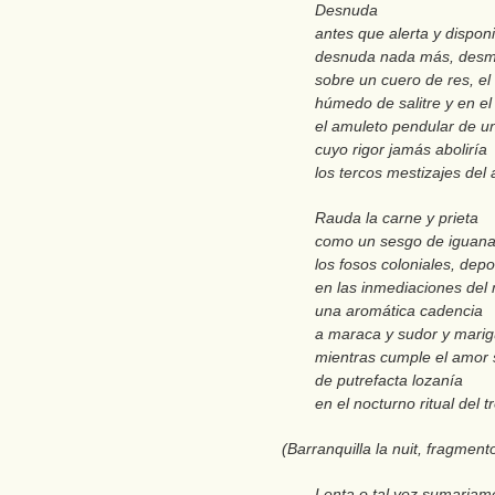
Desnuda
antes que alerta y disponi
desnuda nada más, des
sobre un cuero de res, el 
húmedo de salitre y en el
el amuleto pendular de u
cuyo rigor jamás aboliría
los tercos mestizajes del 
Rauda la carne y prieta
como un sesgo de iguana
los fosos coloniales, depo
en las inmediaciones de
una aromática cadencia
a maraca y sudor y mari
mientras cumple el amor s
de putrefacta lozanía
en el nocturno ritual del t
(Barranquilla la nuit, fragmento
Lenta o tal vez sumariame