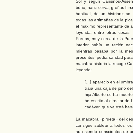
Sol y según Cansinos-Assen
búho, nariz corva, greñas hirs
habitual, de un histrionismo
todas las artimañas de la pic
el máximo representante de aq
leyenda, entre otras cosas
Fornos, muy cerca de la Puer
interior había un recién na
mientras pasaba por la mesa
presentes, pedía caridad para
macabra historia la recoge C
leyenda:
[…] apareció en el umbral
traía una caja de pino de
hijo Alberto se ha muerto
he escrito al director d
cadáver, que ya está hart
La macabra «pirueta» del desg
consigue sablear a todos los
aun siendo conscientes de q