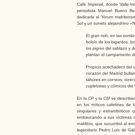
Café Imperial, donde Valle-I
periodista Manuel Bueno Ben
dedicarle al “fórum matriten
Sol
y un soneto alejandrino «N
El gran reló, en las somb
bolsín de los bigardos, lo
los pigres del sablazo y d
plantan el campamento d
Propicio acechadero del c
corazón del Madrid bullan
tahúres en correos, torer
cupletistas y cómicos del 
En la
CP
y la
CM
se describen 
en los míticos cafetines de
singulares y estrambóticos 
embaucando a sus víctimas c
malditos, que sucumbió al enc
legendario Pedro Luis de Gál