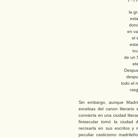
la gr
esta
dond
en va
el 
esta
tro
de un S
ete
Despué
despu
todo el
rasg
Sin embargo, aunque Madri
excelsas del canon literari
convierta en una ciudad liter
finisecular tomó la ciudad
recrearla en sus escritos y m
peculiar casticismo madrileñ