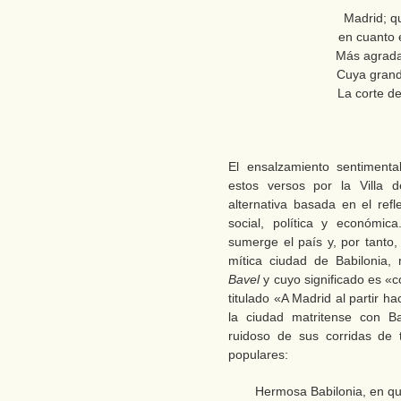
Madrid; q
en cuanto 
Más agrada
Cuya gran
La corte d
El ensalzamiento sentimenta
estos versos por la Villa d
alternativa basada en el refl
social, política y económic
sumerge el país y, por tanto,
mítica ciudad de Babilonia,
Bavel
y cuyo significado es «
titulado «A Madrid al partir h
la ciudad matritense con Ba
ruidoso de sus corridas de 
populares:
Hermosa Babilonia, en q