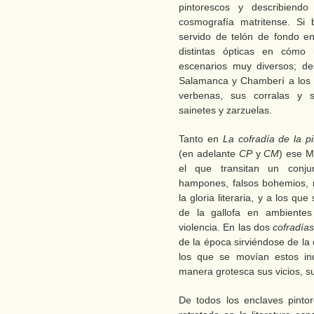
pintorescos y describiend
cosmografía matritense. Si
servido de telón de fondo en
distintas ópticas en cómo
escenarios muy diversos; de
Salamanca y Chamberí a los b
verbenas, sus corralas y s
sainetes y zarzuelas.
Tanto en
La cofradía de la pi
(en adelante
CP
y
CM
) ese M
el que transitan un conjun
hampones, falsos bohemios, 
la gloria literaria, y a los qu
de la gallofa en ambientes 
violencia. En las dos
cofradía
de la época sirviéndose de la
los que se movían estos ind
manera grotesca sus vicios, s
De todos los enclaves pinto