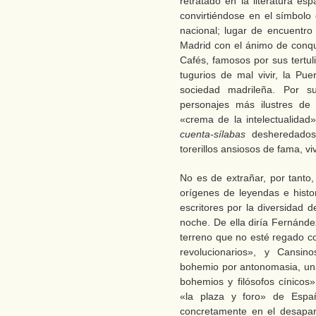
retratado en la literatura es
convirtiéndose en el símbolo 
nacional; lugar de encuentro 
Madrid con el ánimo de conqui
Cafés, famosos por sus tertuli
tugurios de mal vivir, la Pue
sociedad madrileña. Por s
personajes más ilustres de 
«crema de la intelectualida
cuenta-sílabas
desheredados 
torerillos ansiosos de fama, vi
No es de extrañar, por tanto
orígenes de leyendas e histor
escritores por la diversidad 
noche. De ella diría Fernánde
terreno que no esté regado co
revolucionarios», y Cansin
bohemio por antonomasia, una
bohemios y filósofos cínico
«la plaza y foro» de Espa
concretamente en el desapar