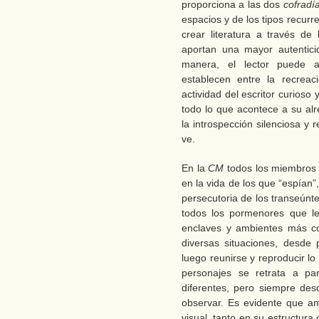
proporciona a las dos
cofradí
espacios y de los tipos recur
crear literatura a través d
aportan una mayor autentici
manera, el lector puede a
establecen entre la recreac
actividad del escritor curioso 
todo lo que acontece a su alr
la introspección silenciosa y 
ve.
En la
CM
todos los miembros 
en la vida de los que “espían”
persecutoria de los transeúnt
todos los pormenores que le
enclaves y ambientes más co
diversas situaciones, desde 
luego reunirse y reproducir l
personajes se retrata a par
diferentes, pero siempre des
observar. Es evidente que 
visual, tanto en su estructura 