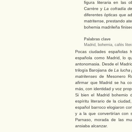
figura literaria en las 
Carrère y
La cofradía de
diferentes ópticas que ad
matritense, prestando ate
bohemia madrileña finisec
Palabras clave
Madrid, bohemia, cafés litera
Pocas ciudades españolas ha
española como Madrid, lo que
antonomasia. Desde el Madrid
trilogía Barojiana de
La lucha 
matritenses
de Mesonero Rom
afirmar que Madrid se ha con
más, con identidad y voz propi
Si bien el Madrid bohemio d
espíritu literario de la ciuda
español barroco elogiaron con
y a la que convertirían con
Parnaso, morada de las mus
ansiaba alcanzar.