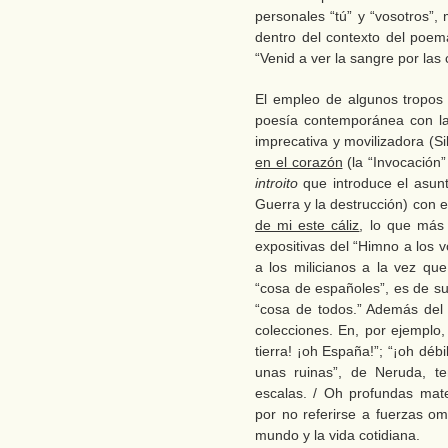
personales “tú” y “vosotros”, 
dentro del contexto del poema
“Venid a ver la sangre por las c
El empleo de algunos tropos d
poesía contemporánea con la 
imprecativa y movilizadora (S
en el corazón
(la “Invocación”
introito
que introduce el asunto 
Guerra y la destrucción) con el
de mi este cáliz
, lo que má
expositivas del “Himno a los v
a los milicianos a la vez qu
“cosa de españoles”, es de su
“cosa de todos.” Además de
colecciones. En, por ejemplo,
tierra! ¡oh España!”; “¡oh dé
unas ruinas”, de Neruda, 
escalas. / Oh profundas mate
por no referirse a fuerzas om
mundo y la vida cotidiana.