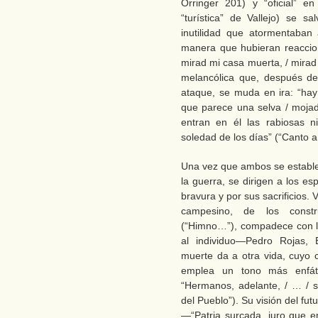
Orringer 201) y “oficial” e
“turística” de Vallejo) se s
inutilidad que atormentaban
manera que hubieran reaccion
mirad mi casa muerta, / mirad
melancólica que, después de
ataque, se muda en ira: “hay
que parece una selva / mojad
entran en él las rabiosas n
soledad de los días” (“Canto a
Una vez que ambos se establec
la guerra, se dirigen a los es
bravura y por sus sacrificios. V
campesino, de los constru
(“Himno…”), compadece con los
al individuo—Pedro Rojas,
muerte da a otra vida, cuyo c
emplea un tono más enfáti
“Hermanos, adelante, / … / sa
del Pueblo”). Su visión del fut
—“Patria surcada, juro que e