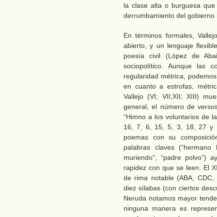
la clase alta o burguesa que 
derrumbamiento del gobierno l
En términos formales, Vallejo
abierto, y un lenguaje flexi
poesía civil (López de Aba
sociopolítico. Aunque las 
regularidad métrica, podemos
en cuanto a estrofas, métri
Vallejo (VI; VII;XII; XIII) m
general, el número de versos
“Himno a los voluntarios de l
16, 7, 6, 15, 5, 3, 18, 27 y
poemas con su composición
palabras claves (“hermano h
muriendo”; “padre polvo”) ay
rapidez con que se leen. El X
de rima notable (ABA, CDC, 
diez sílabas (con ciertos des
Neruda notamos mayor tendenc
ninguna manera es represent