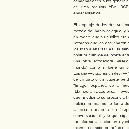
condenaciones a los generales
de rima regular) ABA, BC
endecasilábica.
El lenguaje de los dos volúm
mezcla del habla coloquial y l
en mente que su público era d
iletrados que les escucharon 
los iban a analizar. Así, la senc
postura humilde del poeta ant
una obra acogedora. Vallejo
mundo” como si fuera un pad
España —digo, es un decir— “q
de un gato o un juguete perdi
“Imagen española de la muer
¡Llamadla! ¡Daos prisa!—evo
que, mediante su presencia fí
público normalmente fuera d
la misma manera en “Expli
conversacional, y lo que sig
transforma al lector en oyen
mismo espacio entrañable 