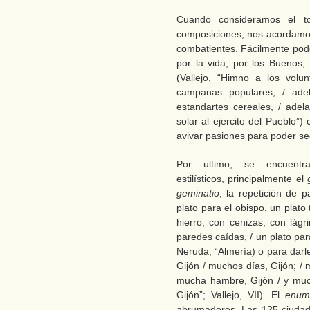
Cuando consideramos el to
composiciones, nos acordamos
combatientes. Fácilmente pod
por la vida, por los Buenos,
(Vallejo, “Himno a los volun
campanas populares, / ade
estandartes cereales, / ade
solar al ejercito del Pueblo”
avivar pasiones para poder seg
Por ultimo, se encuentr
estilísticos, principalmente el
geminatio
, la repetición de p
plato para el obispo, un plato
hierro, con cenizas, con lágr
paredes caídas, / un plato par
Neruda, “Almería) o para darl
Gijón / muchos días, Gijón; / 
mucha hambre, Gijón / y muc
Gijón”; Vallejo, VII). El
enum
abrumadores. Las 125 ciudad