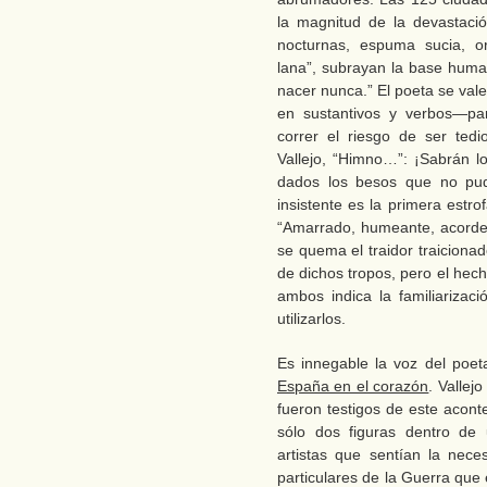
la magnitud de la devastación
nocturnas, espuma sucia, ori
lana”, subrayan la base human
nacer nunca.” El poeta se val
en sustantivos y verbos—para
correr el riesgo de ser ted
Vallejo, “Himno…”: ¡Sabrán lo
dados los besos que no pudi
insistente es la primera estro
“Amarrado, humeante, acordela
se quema el traidor traiciona
de dichos tropos, pero el hec
ambos indica la familiarizac
utilizarlos.
Es innegable la voz del poe
España en el corazón
. Vallej
fueron testigos de este acont
sólo dos figuras dentro de 
artistas que sentían la nec
particulares de la Guerra que