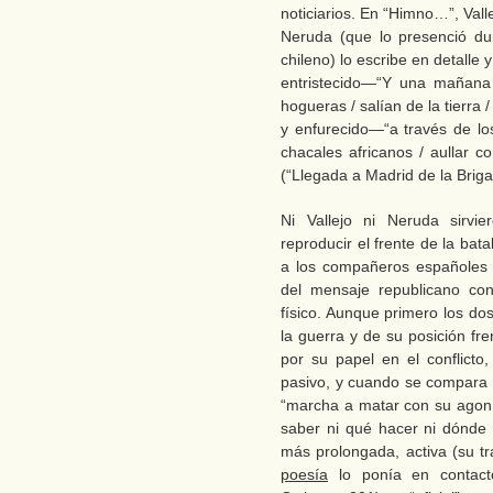
noticiarios. En “Himno…”, Val
Neruda (que lo presenció du
chileno) lo escribe en detalle
entristecido—“Y una mañana
hogueras / salían de la tierra
y enfurecido—“a través de lo
chacales africanos / aullar co
(“Llegada a Madrid de la Briga
Ni Vallejo ni Neruda sirvi
reproducir el frente de la bat
a los compañeros españoles 
del mensaje republicano co
físico. Aunque primero los dos
la guerra y de su posición fre
por su papel en el conflict
pasivo, y cuando se compara c
“marcha a matar con su agoní
saber ni qué hacer ni dónde 
más prolongada, activa (su tr
poesía
lo ponía en contac