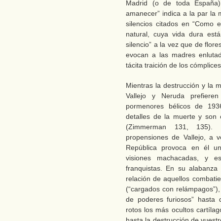
Madrid (o de toda España)
amanecer” indica a la par la 
silencios citados en “Como 
natural, cuya vida dura est
silencio” a la vez que de flore
evocan a las madres enlutad
tácita traición de los cómplice
Mientras la destrucción y la 
Vallejo y Neruda prefieren
pormenores bélicos de 193
detalles de la muerte y son 
(Zimmerman 131, 135). 
propensiones de Vallejo, a 
República provoca en él un
visiones machacadas, y es
franquistas. En su alabanza
relación de aquellos combati
(“cargados con relámpagos”), 
de poderes furiosos” hasta
rotos los más ocultos cartíla
hasta la destrucción de vuestr