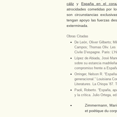
cáliz
y
España en el cora
atrocidades cometidas por lo
son circunstancias exclusiv
tengan apoyo las fuerzas desa
exterminada.
Obras Citadas
De León, Oliver Gilberto; M
Campos; Thomas Oliv. Les P
Civile D’espagne. Paris: L’
López de Abiada, José Man
sobre su estancia madrileña
compromiso frente a España.
Orringer, Nelson R. “España
generacional.” Louisiana C
Literatures. La Chispa ’87. 
Paoli, Roberto. “España, apa
y la crítica. Julio Ortega, 
Zimmermann, Marie
et poétique du corp