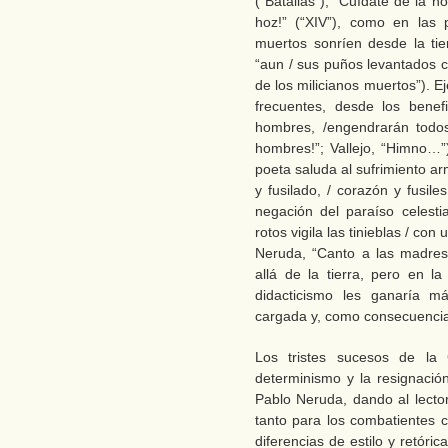
(“Batallas”); “Cuídate de la hoz
hoz!” (“XIV”), como en las
muertos sonríen desde la tier
“aun / sus puños levantados c
de los milicianos muertos”). Ej
frecuentes, desde los benefi
hombres, /engendrarán todo
hombres!”; Vallejo, “Himno…”
poeta saluda al sufrimiento arm
y fusilado, / corazón y fusile
negación del paraíso celestia
rotos vigila las tinieblas / co
Neruda, “Canto a las madres
allá de la tierra, pero en la
didacticismo les ganaría 
cargada y, como consecuenci
Los tristes sucesos de la 
determinismo y la resignació
Pablo Neruda, dando al lecto
tanto para los combatientes c
diferencias de estilo y retóri