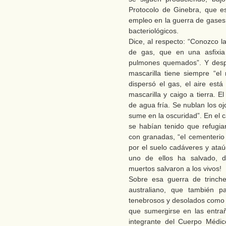
Protocolo de Ginebra, que es 
empleo en la guerra de gases 
bacteriológicos.
Dice, al respecto: “Conozco l
de gas, que en una asfixia
pulmones quemados”. Y despué
mascarilla tiene siempre “el 
dispersó el gas, el aire est
mascarilla y caigo a tierra. 
de agua fría. Se nublan los o
sume en la oscuridad”. En el 
se habían tenido que refugi
con granadas, “el cementeri
por el suelo cadáveres y ata
uno de ellos ha salvado, d
muertos salvaron a los vivos!
Sobre esa guerra de trinche
australiano, que también p
tenebrosos y desolados como l
que sumergirse en las entrañ
integrante del Cuerpo Médic