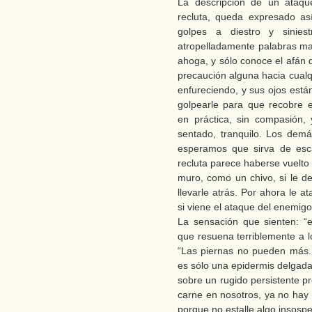
La descripción de un ataqu
recluta, queda expresado as
golpes a diestro y sinies
atropelladamente palabras ma
ahoga, y sólo conoce el afán de
precaución alguna hacia cualq
enfureciendo, y sus ojos está
golpearle para que recobre 
en práctica, sin compasión,
sentado, tranquilo. Los demá
esperamos que sirva de esca
recluta parece haberse vuelto
muro, como un chivo, si le de
llevarle atrás. Por ahora le 
si viene el ataque del enemigo
La sensación que sienten: 
que resuena terriblemente a l
“Las piernas no pueden más.
es sólo una epidermis delgada
sobre un rugido persistente p
carne en nosotros, ya no hay
porque no estalle algo insos