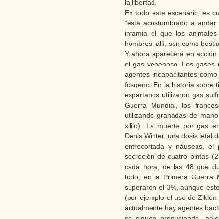
la libertad.
En todo este escenario, es cu
“está acostumbrado a andar e
infamia el que los animales
hombres, allí, son como bestia
Y ahora aparecerá en acción 
el gas venenoso. Los gases u
agentes incapacitantes como
fosgeno. En la historia sobre
espartanos utilizaron gas sulf
Guerra Mundial, los france
utilizando granadas de mano
xililo). La muerte por gas e
Denis Winter, una dosis letal 
entrecortada y náuseas, el 
secreción de cuatro pintas (2
cada hora, de las 48 que d
todo, en la Primera Guerra 
superaron el 3%, aunque este
(por ejemplo el uso de Ziklón
actualmente hay agentes bacte
se siguen produciendo, baj