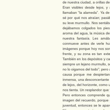
de nuestra ciudad, a orillas de
Eran visibles desde lejos, 
llamaban “la alameda”. Ya de 
sé por qué nos atraían; pas
su leve murmullo. Nos sentába
dejábamos colgados los pies 
aroma del agua, la música de
nuestra fantasía. Les amá
conmueve antes de verle hui
imágenes porque hoy nos son 
frente, y su zona es tan ext
También en los depósitos y 
siempre un lejano murmullo, s
no lo oigamos del todo”; pero
causa porque me despiertan
inmensa, una desconcertante m
de lejos, del horizonte, como 
nos tienta. Un resplandor qu
Pero entonces comprende q
imagen del recuerdo, porque c
juventud, entonces se le apa