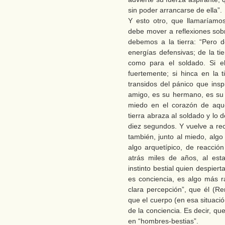
sin poder arrancarse de ella”.
Y esto otro, que llamaríamo
debe mover a reflexiones sob
debemos a la tierra: “Pero de
energías defensivas; de la tie
como para el soldado. Si el
fuertemente; si hinca en la
transidos del pánico que insp
amigo, es su hermano, es su 
miedo en el corazón de aque
tierra abraza al soldado y lo
diez segundos. Y vuelve a rec
también, junto al miedo, algo
algo arquetípico, de reacció
atrás miles de años, al est
instinto bestial quien despier
es conciencia, es algo más r
clara percepción”, que él (Rem
que el cuerpo (en esa situaci
de la conciencia. Es decir, qu
en “hombres-bestias”.