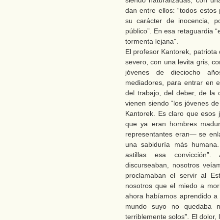
siendo naturalizadas, con un
dan entre ellos: “todos estos
su carácter de inocencia, p
público”. En esa retaguardia 
tormenta lejana”.
El profesor Kantorek, patriot
severo, con una levita gris, 
jóvenes de dieciocho año
mediadores, para entrar en 
del trabajo, del deber, de la 
vienen siendo “los jóvenes de
Kantorek. Es claro que esos 
que ya eran hombres maduro
representantes eran— se enl
una sabiduría más humana.
astillas esa convicción”.
discurseaban, nosotros veíam
proclamaban el servir al E
nosotros que el miedo a mor
ahora habíamos aprendido a 
mundo suyo no quedaba n
terriblemente solos”. El dolor, 