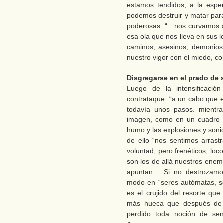
estamos tendidos, a la espe
podemos destruir y matar par
poderosas: “…nos curvamos a
esa ola que nos lleva en sus 
caminos, asesinos, demonios,
nuestro vigor con el miedo, con
Disgregarse en el prado de 
Luego de la intensificación
contrataque: “a un cabo que e
todavía unos pasos, mientras
imagen, como en un cuadro fí
humo y las explosiones y soni
de ello “nos sentimos arrast
voluntad; pero frenéticos, lo
son los de allá nuestros enem
apuntan… Si no destrozamos
modo en “seres autómatas, s
es el crujido del resorte que
más hueca que después de
perdido toda noción de sen