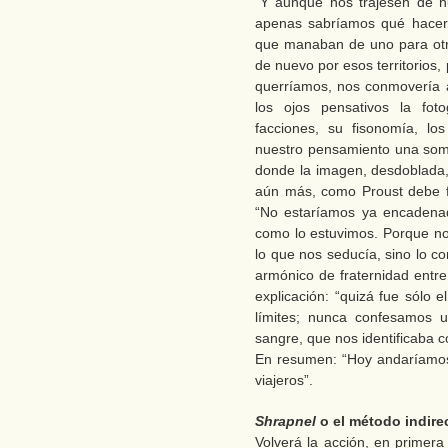
“Y aunque nos trajesen de n
apenas sabríamos qué hacer 
que manaban de uno para otr
de nuevo por esos territorios,
querríamos, nos conmovería 
los ojos pensativos la fo
facciones, su fisonomía, lo
nuestro pensamiento una somb
donde la imagen, desdoblada,
aún más, como Proust debe fij
“No estaríamos ya encadenad
como lo estuvimos. Porque no 
lo que nos seducía, sino lo c
armónico de fraternidad entre 
explicación: “quizá fue sólo 
límites; nunca confesamos u
sangre, que nos identificaba co
En resumen: “Hoy andaríamos
viajeros”.
Shrapnel
o el método indirec
Volverá la acción, en primer