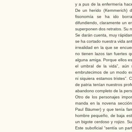
y a pus de la enfermería hac
De un herido (Kemmerich) di
fisonomía se ha ido borra
difundiendo, claramente un er
superponen dos retratos. Su 
Se darán cuenta, muy rápidame
se ha cortado nuestra vida an
irrealidad en la que se encue
no tienen lazos tan fuertes 
alguna amiga. Porque ellos es
el umbral de la vida”, aún
embrutecimos de un modo ex
ni siquiera estamos tristes”.
de patria tenían nuestros prof
abandono completo de la per
Otro de los personajes impor
manda en la novena sección
Paul Bäumer) y que tenía fam
hombre pequeño, de baja esta
un bigote cerdoso y rojizo. Su 
Este suboficial “sentía un par