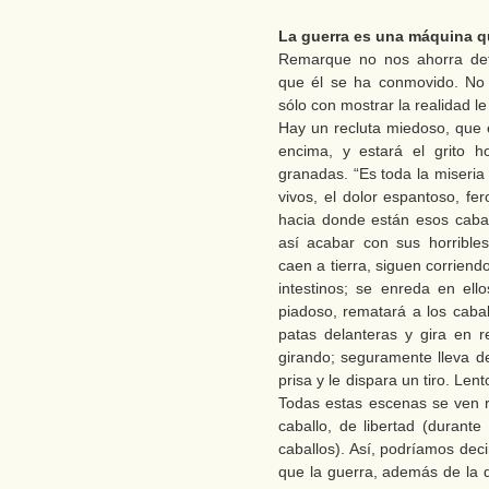
La guerra es una máquina qu
Remarque no nos ahorra det
que él se ha conmovido. No n
sólo con mostrar la realidad 
Hay un recluta miedoso, que 
encima, y estará el grito h
granadas. “Es toda la miseria
vivos, el dolor espantoso, f
hacia donde están esos cabal
así acabar con sus horribles
caen a tierra, siguen corriendo
intestinos; se enreda en ell
piadoso, rematará a los cabal
patas delanteras y gira en 
girando; seguramente lleva d
prisa y le dispara un tiro. Len
Todas estas escenas se ven 
caballo, de libertad (durant
caballos). Así, podríamos dec
que la guerra, además de la d