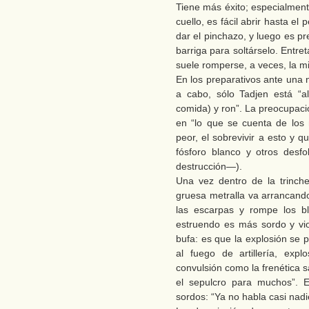
Tiene más éxito; especialment
cuello, es fácil abrir hasta e
dar el pinchazo, y luego es pr
barriga para soltárselo. Entr
suele romperse, a veces, la m
En los preparativos ante una 
a cabo, sólo Tadjen está “a
comida) y ron”. La preocupació
en “lo que se cuenta de los
peor, el sobrevivir a esto y 
fósforo blanco y otros desfo
destrucción—).
Una vez dentro de la trinch
gruesa metralla va arrancando
las escarpas y rompe los b
estruendo es más sordo y vio
bufa: es que la explosión se 
al fuego de artillería, exp
convulsión como la frenética
el sepulcro para muchos”. E
sordos: “Ya no habla casi nadi