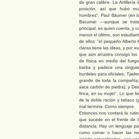
de gran calibre. La Artillerí
posición, así que hubo mu
hombres”. Paul Bäumer (en l
Bacumer —aunque se trata 
principal, es quien cuenta, y 
menos el último, son estudian
de ellos: “el pequeño Alberto
claras tiene las ideas, y por 
que aún arrastra consigo los 
de física en medio del fueg
barba y padece una singula
burdeles para oficiales; Tjad
grande de toda la compañía;
saca carbón de piedra), y Det
finca, en su mujer”. Lo que 
de la doble ración y tabaco (
mal termina. Como siempre.
Entonces nos contará la rutin
que sucede en el frente de b
distancia. Hay un lenguaje par
como comer o hacer las nec