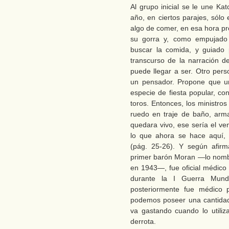
Al grupo inicial se le une Kat
año, en ciertos parajes, sólo
algo de comer, en esa hora pr
su gorra y, como empujado p
buscar la comida, y guiado po
transcurso de la narración d
puede llegar a ser. Otro per
un pensador. Propone que un
especie de fiesta popular, co
toros. Entonces, los ministros
ruedo en traje de baño, arma
quedara vivo, ese sería el ve
lo que ahora se hace aquí,
(pág. 25-26). Y según afir
primer barón Moran —lo nombra
en 1943—, fue oficial médico 
durante la I Guerra Mund
posteriormente fue médico p
podemos poseer una cantidad
va gastando cuando lo utili
derrota.