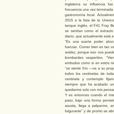
Inglaterra su influencia f
frecuencia una vez terminada 
gastronomía local. Actualmen
2015 a la lista de la Unesco
tanque inglés, el F41 Fray Be
se sentían como el extracto
diario, que actualmente está en
“Es una suerte poder ahor
fuerzas. Comer bien es tan v
avidez, porque eso nos puede
bombardeo vespertino. “Vi
embudos como si en estos nid
“se siente frío —va a su pro
todos los centinelas de to
centinela y contemplo fija
siempre que ha acabado un 
quedarme solo con mis pensa
Y es entonces cuando el mie
paso, bajo una forma persist
asusta, llega a palparme, a
fulgurante” y de pronto se ab