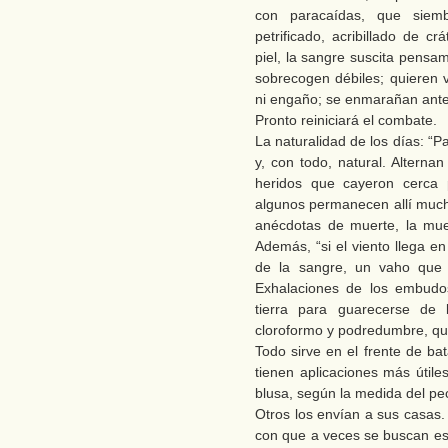
con paracaídas, que siem
petrificado, acribillado de c
piel, la sangre suscita pensam
sobrecogen débiles; quieren v
ni engaño; se enmarañan ante
Pronto reiniciará el combate.
La naturalidad de los días: “
y, con todo, natural. Alterna
heridos que cayeron cerca 
algunos permanecen allí much
anécdotas de muerte, la muer
Además, “si el viento llega en
de la sangre, un vaho que
Exhalaciones de los embudo
tierra para guarecerse de
cloroformo y podredumbre, qu
Todo sirve en el frente de ba
tienen aplicaciones más útil
blusa, según la medida del p
Otros los envían a sus casas.
con que a veces se buscan est