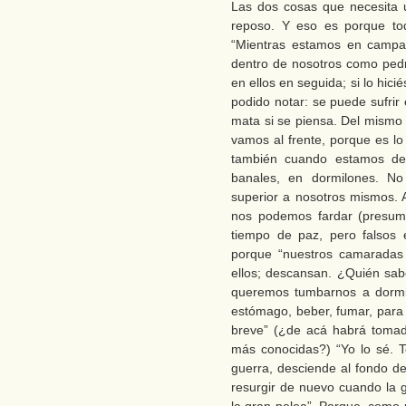
Las dos cosas que necesita 
reposo. Y eso es porque tod
“Mientras estamos en campañ
dentro de nosotros como ped
en ellos en seguida; si lo hic
podido notar: se puede sufrir
mata si se piensa. Del mism
vamos al frente, porque es lo
también cuando estamos de
banales, en dormilones. N
superior a nosotros mismos. 
nos podemos fardar (presumi
tiempo de paz, pero falsos 
porque “nuestros camaradas
ellos; descansan. ¿Quién sa
queremos tumbarnos a dormir
estómago, beber, fumar, para 
breve” (¿de acá habrá tomado
más conocidas?) “Yo lo sé. 
guerra, desciende al fondo d
resurgir de nuevo cuando la 
la gran pelea”. Porque, como