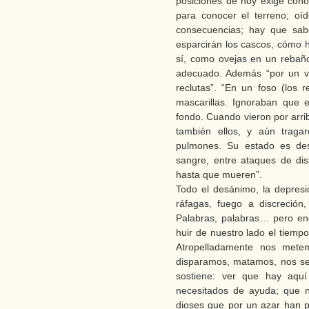
posiciones de hoy exige cono
para conocer el terreno; oíd
consecuencias; hay que sa
esparcirán los cascos, cómo 
sí, como ovejas en un rebaño
adecuado. Además “por un v
reclutas”. “En un foso (los 
mascarillas. Ignoraban que 
fondo. Cuando vieron por arrib
también ellos, y aún traga
pulmones. Su estado es de
sangre, entre ataques de disn
hasta que mueren”.
Todo el desánimo, la depresi
ráfagas, fuego a discreción
Palabras, palabras… pero en
huir de nuestro lado el tiemp
Atropelladamente nos mete
disparamos, matamos, nos se
sostiene: ver que hay aqu
necesitados de ayuda; que 
dioses que por un azar han p