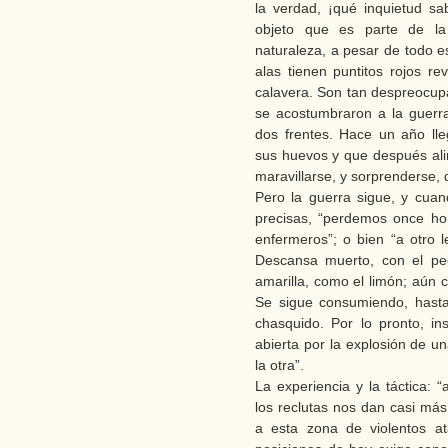
la verdad, ¡qué inquietud sa
objeto que es parte de la
naturaleza, a pesar de todo e
alas tienen puntitos rojos r
calavera. Son tan despreocup
se acostumbraron a la guerr
dos frentes. Hace un año ll
sus huevos y que después ali
maravillarse, y sorprenderse, 
Pero la guerra sigue, y cua
precisas, “perdemos once hom
enfermeros”; o bien “a otro l
Descansa muerto, con el pe
amarilla, como el limón; aún c
Se sigue consumiendo, hasta
chasquido. Por lo pronto, i
abierta por la explosión de u
la otra”.
La experiencia y la táctica: 
los reclutas nos dan casi más
a esta zona de violentos 