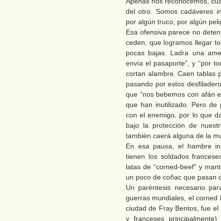
Apenas nos reconocemos, cuan
del otro. Somos cadáveres i
por algún truco, por algún pel
Esa ofensiva parece no deten
ceden, que logramos llegar t
pocas bajas. Ladra una ame
envía el pasaporte”, y “por t
cortan alambre. Caen tablas 
pasando por estos desfiladeros
que “nos bebemos con afán el 
que han inutilizado. Pero de 
con el enemigo, por lo que da
bajo la protección de nuestra
también caerá alguna de la m
En esa pausa, el hambre i
tienen los soldados francese
latas de “corned-beef” y mant
un poco de coñac que pasan
Un paréntesis necesario par
guerras mundiales, el corned b
ciudad de Fray Bentos, fue el 
y franceses principalmente)