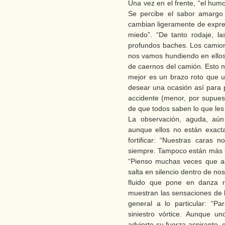
Una vez en el frente, “el humo
Se percibe el sabor amargo
cambian ligeramente de expres
miedo”. “De tanto rodaje, la
profundos baches. Los camio
nos vamos hundiendo en ellos
de caernos del camión. Esto 
mejor es un brazo roto que un
desear una ocasión así para
accidente (menor, por supues
de que todos saben lo que les
La observación, aguda, aú
aunque ellos no están exact
fortificar: “Nuestras caras
siempre. Tampoco están más te
“Pienso muchas veces que ac
salta en silencio dentro de n
fluido que pone en danza r
muestran las sensaciones de l
general a lo particular: “Pa
siniestro vórtice. Aunque u
advierte su fuerza aspirante,