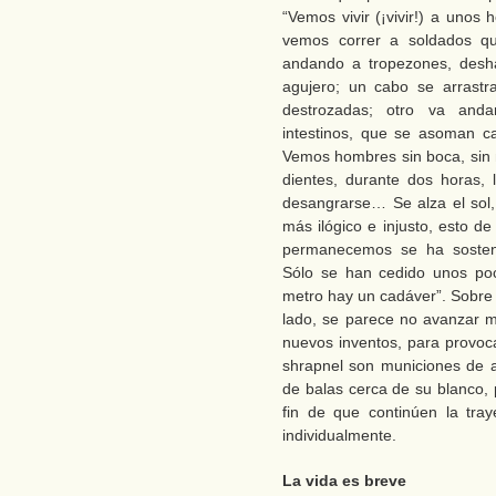
“Vemos vivir (¡vivir!) a unos
vemos correr a soldados qu
andando a tropezones, desh
agujero; un cabo se arrastra
destrozadas; otro va anda
intestinos, que se asoman
Vemos hombres sin boca, sin m
dientes, durante dos horas,
desangrarse… Se alza el sol, 
más ilógico e injusto, esto d
permanecemos se ha sosteni
Sólo se han cedido unos po
metro hay un cadáver”. Sobre l
lado, se parece no avanzar mi
nuevos inventos, para provoc
shrapnel son municiones de ar
de balas cerca de su blanco,
fin de que continúen la tray
individualmente.
La vida es breve