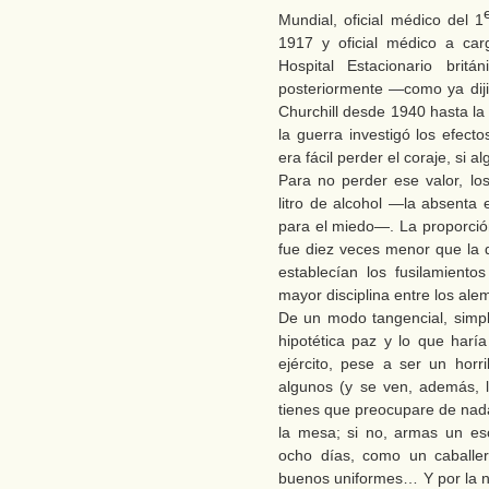
Mundial, oficial médico del 1
1917 y oficial médico a car
Hospital Estacionario bri
posteriormente —como ya dij
Churchill desde 1940 hasta la 
la guerra investigó los efect
era fácil perder el coraje, si a
Para no perder ese valor, los
litro de alcohol —la absenta
para el miedo—. La proporció
fue diez veces menor que la d
establecían los fusilamient
mayor disciplina entre los ale
De un modo tangencial, simp
hipotética paz y lo que har
ejército, pese a ser un hor
algunos (y se ven, además, la
tienes que preocupare de na
la mesa; si no, armas un es
ocho días, como un caballero
buenos uniformes… Y por la n