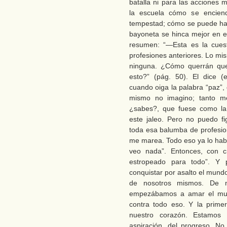
batalla ni para las acciones 
la escuela cómo se enciende
tempestad; cómo se puede ha
bayoneta se hinca mejor en el
resumen: “—Esta es la cuest
profesiones anteriores. Lo m
ninguna. ¿Cómo querrán qu
esto?” (pág. 50). El dice (
cuando oiga la palabra “paz”,
mismo no imagino; tanto m
¿sabes?, que fuese como la
este jaleo. Pero no puedo f
toda esa balumba de profesion
me marea. Todo eso ya lo hab
veo nada”. Entonces, con c
estropeado para todo”. Y 
conquistar por asalto el mu
de nosotros mismos. De nu
empezábamos a amar el mund
contra todo eso. Y la prime
nuestro corazón. Estamos 
aspiración, del progreso. N