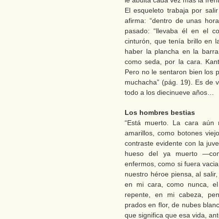
le abulta cada vez más la fre
El esqueleto trabaja por sali
afirma: “dentro de unas hora
pasado: “llevaba él en el co
cinturón, que tenía brillo en
haber la plancha en la barra 
como seda, por la cara. Kant
Pero no le sentaron bien los p
muchacha” (pág. 19). Es de ve
todo a los diecinueve años…
Los hombres bestias
“Está muerto. La cara aún m
amarillos, como botones viej
contraste evidente con la juv
hueso del ya muerto —con 
enfermos, como si fuera vacia
nuestro héroe piensa, al sali
en mi cara, como nunca, el 
repente, en mi cabeza, pe
prados en flor, de nubes blan
que significa que esa vida, an