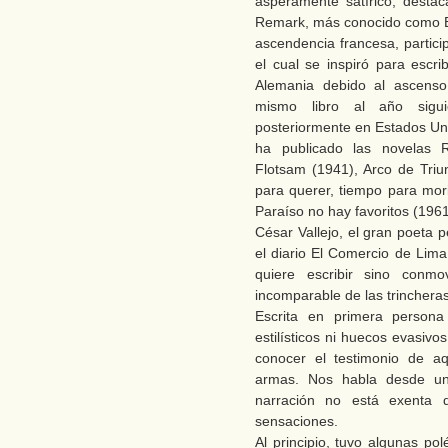
ásperamente satírico, destac
Remark, más conocido como E
ascendencia francesa, partic
el cual se inspiró para esc
Alemania debido al ascens
mismo libro al año sigui
posteriormente en Estados Un
ha publicado las novelas 
Flotsam (1941), Arco de Triu
para querer, tiempo para mori
Paraíso no hay favoritos (196
César Vallejo, el gran poeta 
el diario El Comercio de Li
quiere escribir sino conm
incomparable de las trincheras
Escrita en primera persona
estilísticos ni huecos evasiv
conocer el testimonio de a
armas. Nos habla desde un
narración no está exenta 
sensaciones.
Al principio, tuvo algunas po