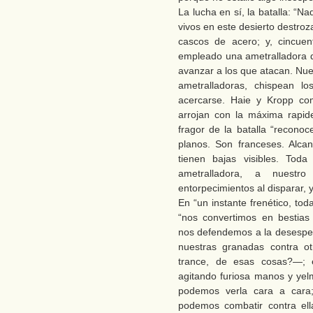
La lucha en sí, la batalla: “
vivos en este desierto destro
cascos de acero; y, cincue
empleado una ametralladora q
avanzar a los que atacan. Nuest
ametralladoras, chispean lo
acercarse. Haie y Kropp c
arrojan con la máxima rapi
fragor de la batalla “recono
planos. Son franceses. Alca
tienen bajas visibles. Tod
ametralladora, a nuestr
entorpecimientos al disparar, y
En “un instante frenético, toda
“nos convertimos en bestias
nos defendemos a la desesper
nuestras granadas contra 
trance, de esas cosas?—; e
agitando furiosa manos y yel
podemos verla cara a cara
podemos combatir contra ell