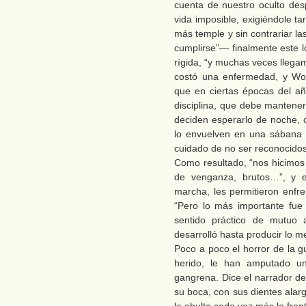
cuenta de nuestro oculto desp
vida imposible, exigiéndole 
más temple y sin contrariar l
cumplirse”— finalmente este lo
rígida, “y muchas veces llegamo
costó una enfermedad, y Wol
que en ciertas épocas del añ
disciplina, que debe mantene
deciden esperarlo de noche, c
lo envuelven en una sábana 
cuidado de no ser reconocidos
Como resultado, “nos hicimos 
de venganza, brutos…”, y es
marcha, les permitieron enfre
“Pero lo más importante fue
sentido práctico de mutuo
desarrolló hasta producir lo m
Poco a poco el horror de la 
herido, le han amputado un
gangrena. Dice el narrador de
su boca, con sus dientes alar