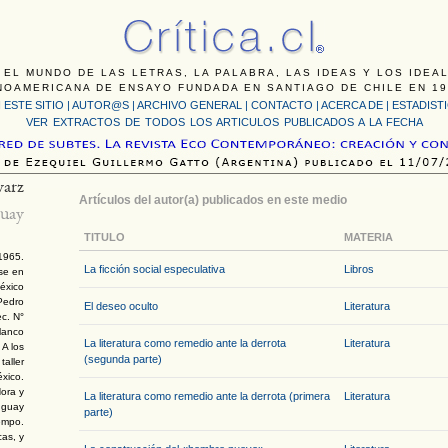
 EL MUNDO DE LAS LETRAS, LA PALABRA, LAS IDEAS Y LOS IDEA
NOAMERICANA DE ENSAYO FUNDADA EN SANTIAGO DE CHILE EN 19
 ESTE SITIO
|
AUTOR@S
|
ARCHIVO GENERAL
|
CONTACTO
|
ACERCA DE |
ESTADIST
VER EXTRACTOS DE TODOS LOS ARTICULOS PUBLICADOS A LA FECHA
varz
Artículos del autor(a) publicados en este medio
uay
TITULO
MATERIA
1965.
La ficción social especulativa
Libros
rse en
México
Pedro
El deseo oculto
Literatura
ec. N°
lanco
La literatura como remedio ante la derrota
Literatura
 A los
(segunda parte)
taller
éxico.
Hora y
La literatura como remedio ante la derrota (primera
Literatura
ruguay
parte)
empo.
cas, y