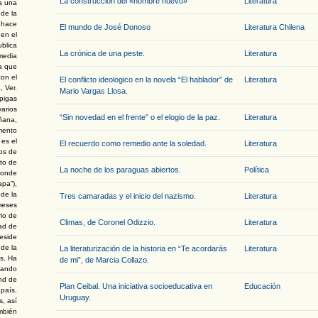
La construcción del «hombre nuevo»
Literatura
ra una
 de la
, hace
El mundo de José Donoso
Literatura Chilena
 en el
ublica
La crónica de una peste.
Literatura
media
a que
con el
El conflicto ideologico en la novela “El hablador” de
Literatura
 Ver.
Mario Vargas Llosa.
spigas
varios
“Sin novedad en el frente” o el elogio de la paz.
Literatura
ñana,
mento
 es el
El recuerdo como remedio ante la soledad.
Literatura
os de
nto de
La noche de los paraguas abiertos.
Política
 donde
apa”),
de la
Tres camaradas y el inicio del nazismo.
Literatura
 meses
io de
Climas, de Coronel Odizzio.
Literatura
ad de
eside
de la
La literaturización de la historia en “Te acordarás
Literatura
es. Ha
de mi”, de Marcia Collazo.
tando
und de
Plan Ceibal. Una iniciativa socioeducativa en
Educación
 país.
Uruguay.
s, así
mbién