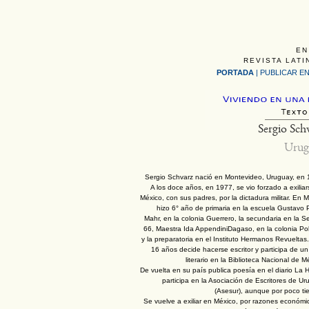
EN
REVISTA LATI
PORTADA
|
PUBLICAR EN
Sergio Sch
Urug
Sergio Schvarz nació en Montevideo, Uruguay, en 
A los doce años, en 1977, se vio forzado a exilia
México, con sus padres, por la dictadura militar. En 
hizo 6° año de primaria en la escuela Gustavo 
Mahr, en la colonia Guerrero, la secundaria en la S
66, Maestra Ida AppendiniDagaso, en la colonia Po
y la preparatoria en el Instituto Hermanos Revueltas.
16 años decide hacerse escritor y participa de un 
literario en la Biblioteca Nacional de M
De vuelta en su país publica poesía en el diario La 
participa en la Asociación de Escritores de U
(Asesur), aunque por poco ti
Se vuelve a exiliar en México, por razones económi