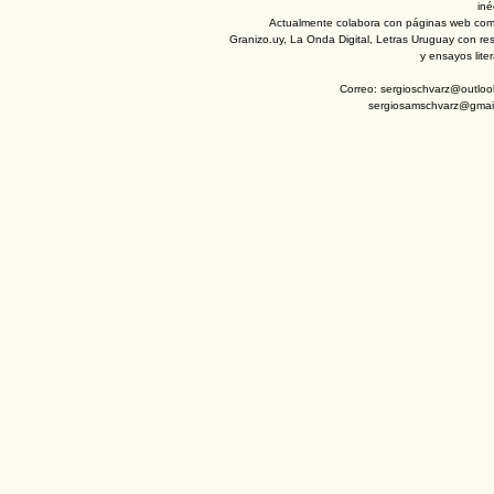
iné
Actualmente colabora con páginas web com
Granizo.uy, La Onda Digital, Letras Uruguay con re
y ensayos liter
Correo: sergioschvarz@outlook
sergiosamschvarz@gmai