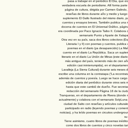
pasa a trabajar en el periódico El Día, que e
verdadera escuela de periodismo. Allí forma parte
página de cultura, dirigida por Carmen Galindo
reseñas de libros durante año y medio y luego
suplemento El Gallo Ilustrado del mismo diario, p
cuentos y ensayos breves. También publica una 
docena de cuentos en El Universal Gráfico, págin
era coordinada por Paco Ignacio Taibo II. Colabora 
semanario Punto y Aparte de Xalapa,
Otra vez en su país, saca dos libros colectivos (E
Literaria I y II) con poemas y cuentos, publica 
poemas en el diario (ya desaparecido) La Ma
cuento en el diario La República. Saca un suple
literario en el diario La Unión de Minas (este diario
más antiguo del país, teniendo más de cien añ
edición casi ininterrumpida), en el departame
Lavalleja (La Sierra Cultural) durante seis meses
escribe una columna en la contratapa (“La recontrat
además de cuentos y poesía. Luego se hace cargo 
edición diaria del periódico durante otros seis
hasta que este cambió de dueño. Fue secretar
redacción del semanario Página 16 de la ciud
Tranqueras, en el departamento de Rivera (donde r
actualmente) y colabora con el semanario SolyLuna 
ciudad de Salto con reseñas y artículos cultural
participado en radio (leyendo poemas y comen
noticias), y ha leído poemas en circuitos undergro
su
Tiene asimismo, cuatro libros de poemas inédito
como dos libros de cuentos y cinco novelas ta