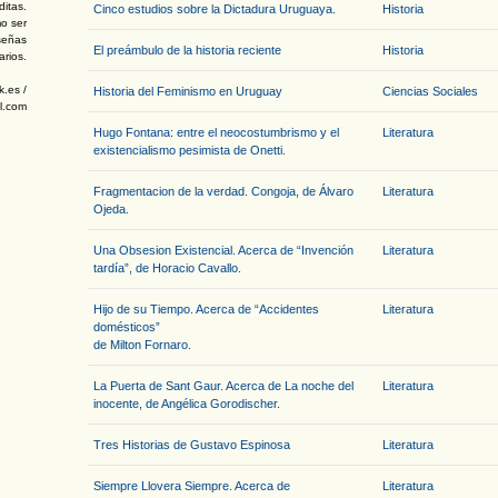
ditas.
Cinco estudios sobre la Dictadura Uruguaya.
Historia
o ser
señas
El preámbulo de la historia reciente
Historia
arios.
.es /
Historia del Feminismo en Uruguay
Ciencias Sociales
l.com
Hugo Fontana: entre el neocostumbrismo y el
Literatura
existencialismo pesimista de Onetti.
Fragmentacion de la verdad. Congoja, de Álvaro
Literatura
Ojeda.
Una Obsesion Existencial. Acerca de “Invención
Literatura
tardía”, de Horacio Cavallo.
Hijo de su Tiempo. Acerca de “Accidentes
Literatura
domésticos”
de Milton Fornaro.
La Puerta de Sant Gaur. Acerca de La noche del
Literatura
inocente, de Angélica Gorodischer.
Tres Historias de Gustavo Espinosa
Literatura
Siempre Llovera Siempre. Acerca de
Literatura