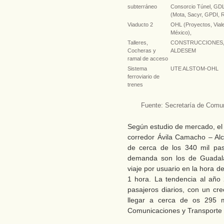
subterráneo
Consorcio Túnel, GD
(Mota, Sacyr, GPDI, 
Viaducto 2
OHL (Proyectos, Vial
México),
Talleres,
CONSTRUCCIONES
Cocheras y
ALDESEM
ramal de acceso
Sistema
UTE ALSTOM-OHL
ferroviario de
trenes
Fuente: Secretaría de Comun
Según estudio de mercado, el 
corredor Ávila Camacho – Alc
de cerca de los 340 mil pas
demanda son los de Guadal
viaje por usuario en la hor
1 hora. La tendencia al añ
pasajeros diarios, con un cr
llegar a cerca de os 295 m
Comunicaciones y Transporte