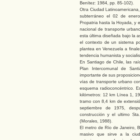
Benítez: 1984, pp. 85-102).
Otra Ciudad Latinoamericana, 
subterráneo el 02 de ener
Propatria hasta la Hoyada, y el
nacional de transporte urban
esta última diseñada bajo la a
el contexto de un sistema pol
plantea en Venezuela a finale
tendencia humanista y socialis
En Santiago de Chile, las ra
Plan Intercomunal de Sant
importante de sus proposicion
vías de transporte urbano con
esquema radioconcéntrico. E
kilómetros: 12 km Línea 1, 1
tramo con 8,4 km de extensió
septiembre de 1975, desp
construcción y el ultimo St
(Morales, 1988).
El metro de Río de Janeiro, Br
masivo que sirve a la ciu