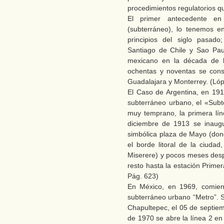
procedimientos regulatorios qu
El primer antecedente en
(subterráneo), lo tenemos e
principios del siglo pasad
Santiago de Chile y Sao Pau
mexicano en la década de 
ochentas y noventas se cons
Guadalajara y Monterrey. (Ló
El Caso de Argentina, en 1913
subterráneo urbano, el «Subt
muy temprano, la primera lín
diciembre de 1913 se inaug
simbólica plaza de Mayo (don
el borde litoral de la ciuda
Miserere) y pocos meses despué
resto hasta la estación Prime
Pág. 623)
En México, en 1969, comienz
subterráneo urbano “Metro”. S
Chapultepec, el 05 de septie
de 1970 se abre la línea 2 e