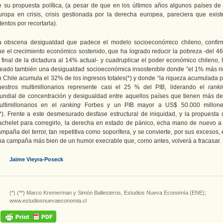
e su propuesta política, (a pesar de que en los últimos años algunos países de 
uropa en crisis, crisis gestionada por la derecha europea, pareciera que exist
tentos por recortarla).
a obscena desigualdad que padece el modelo socioeconómico chileno, confir
ue el crecimiento económico sostenido, que ha logrado reducir la pobreza -del 4
l final de la dictadura al 14% actual- y cuadruplicar el poder económico chileno, 
reado también una desigualdad socioeconómica insostenible donde ”el 1% más ri
n Chile acumula el 32% de los ingresos totales(*) y donde “la riqueza acumulada p
uestros multimillonarios represente casi el 25 % del PIB, liderando el
ranki
undial de concentración y desigualdad entre aquellos países que tienen más de
ultimillonarios en el
ranking
Forbes y un PIB mayor a US$ 50.000 millone
**). Frente a este desmesurado desfase estructural de iniquidad, y la propuesta 
achelet para corregirlo, la derecha en estado de pánico, echa mano de nuevo a 
mpaña del terror, tan repetitiva como soporífera, y se convierte, por sus excesos,
na campaña más bien de un humor execrable que, como antes, volverá a fracasar.
Jaime Vieyra-Poseck
(*) (**) Marco Kremerman y Simón Ballesteros, Estudios Nueva Economía (ENE);
www.estudiosnuevaeconomia.cl