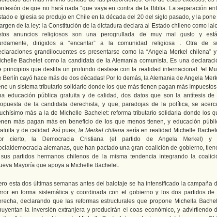
onfesión de que no hará nada “que vaya en contra de la Biblia. La separación ent
tado e Iglesia se produjo en Chile en la década del 20 del siglo pasado, y la pone
rgen de la ley: la Constitución de la dictadura declara al Estado chileno como lai
stos anuncios religiosos son una perogrullada de muy mal gusto y está
urdamente, dirigidos a “encantar” a la comunidad religiosa . Otra de s
eclaraciones grandilocuentes es presentarse como la “Angela Merkel chilena” y
ichelle Bachelet como la candidata de la Alemania comunista. Es una declaraci
e principios que destila un profundo desfase con la realidad internacional: !el Mu
e Berlín cayó hace más de dos décadas! Por lo demás, la Alemania de Angela Merk
iene un sistema tributario solidario donde los que más tienen pagan más impuestos,
na educación pública gratuita y de calidad, dos datos que son la antítesis de 
ropuesta de la candidata derechista, y que, paradojas de la política, se acerc
uchísimo más a la de Michelle Bachelet: reforma tributario solidaria donde los q
ienen más pagan más en beneficio de los que menos tienen, y educación públi
atuita y de calidad. Así pues,
la Merkel
chilena
sería en realidad Michelle Bachele
or cierto, la Democracia Cristiana (el partido de Angela Merkel) y 
ocialdemocracia alemanas, que han pactado una gran coalición de gobierno, tien
 sus partidos hermanos chilenos de la misma tendencia integrando la coalici
ueva Mayoría que apoya a Michelle Bachelet.
ero esta dos últimas semanas antes del balotaje se ha intensificado la campaña d
error en forma sistemática y coordinada con el gobierno y los dos partidos de 
erecha, declarando que las reformas estructurales que propone Michella Bachel
huyentan la inversión extranjera y producirán el coas económico, y advirtiendo d