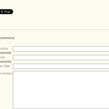
omentar
ombre
equerido.
mail
equerido.
itio Web
omentario