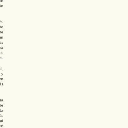
le
No
0%
de
ne
en
ás
na
os
l.
l,
, y
ien
ás
ra
 de
da
ás
ad
se