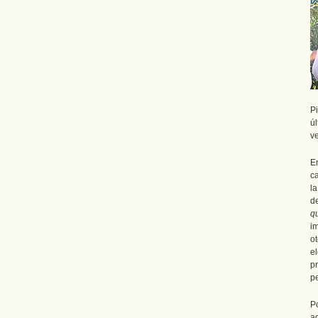
Pi
ú
v
E
c
l
d
q
i
o
e
p
p
P
a