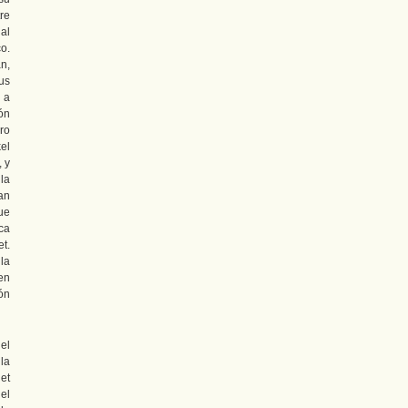
re
 al
co.
n,
us
 a
ón
ro
el
 y
la
an
ue
ca
t.
la
en
ón
el
la
et
el