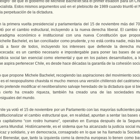
peligro” de que el gobierno de Michelle Bachelet sea el primer eslabón para un Chi
ocialista. Estos mismos argumentos usó en el plebiscito de 1989 cuando triunfó el 
la perpetuación de la dictadura.
n la primera vuelta presidencial y parlamentaria del 15 de noviembre más del 7
otó por el cambio estructural, incluyendo a la nueva derecha liberal. El cambio 
aradigma económico e institucional con una nueva Constitución que propo
ichelle Bachelet, es tan conciliador como prudente, y no está contra nadie, más bi
stá a favor de todos, incluyendo los intereses que defiende la derecha m
bcecada: es un cambio necesario e impostergable para poner las bases de u
usticia social tan esencial como elemental y que en los países desarrollados, a l
ue aspira pertenecer Chile, es desde hace décadas la garantía de la cohesión socia
o que propone Michele Bachelet, recogiendo las aspiraciones del movimiento socia
i es el neopopulismo chavista ni mucho menos una versión
chlilensis
del castrismo
lo pretende modificar el neoliberalismo salvaje heredado de la dictadura que si b
s cierto ha creado riqueza, también ha creado una de las sociedades m
esiguales del mundo.
hile ya votó el 15 de noviembre por un Parlamento con las mayorías suficientes pa
stitucionalizar el cambio estructural que, en realidad, apuntan a sentar las bases
n capitalismo “con rostro humano”, operativo en Europa después de la Segun
uerra Mundial. Históricamente, es el sistema que ha alcanzado la justicia social m
ficaz y solidario, y en democracia, consagrado en lo que se ha llamado la Socied
el Bienestar, que, tanto la izquierda como la derecha europeas lo tienen como ba