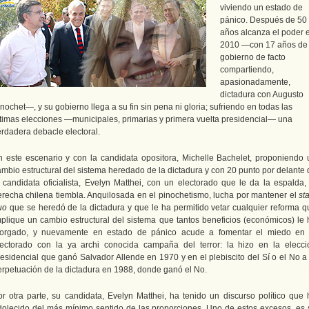
viviendo un estado de
pánico. Después de 50
años alcanza el poder 
2010 —con 17 años de
gobierno de facto
compartiendo,
apasionadamente,
dictadura con Augusto
nochet—, y su gobierno llega a su fin sin pena ni gloria; sufriendo en todas las
ltimas elecciones —municipales, primarias y primera vuelta presidencial— una
erdadera debacle electoral.
n este escenario y con la candidata opositora, Michelle Bachelet, proponiendo 
ambio estructural del sistema heredado de la dictadura y con 20 punto por delante 
a candidata oficialista, Evelyn Matthei, con un electorado que le da la espalda, 
erecha chilena tiembla. Anquilosada en el pinochetismo, lucha por mantener el
st
uo
que se heredó de la dictadura y que le ha permitido vetar cualquier reforma q
mplique un cambio estructural del sistema que tantos beneficios (económicos) le 
torgado, y nuevamente en estado de pánico acude a fomentar el miedo en 
lectorado con la ya archi conocida campaña del terror: la hizo en la elecci
residencial que ganó Salvador Allende en 1970 y en el plebiscito del Sí o el No a 
erpetuación de la dictadura en 1988, donde ganó el No.
or otra parte, su candidata, Evelyn Matthei, ha tenido un discurso político que 
dolecido del más mínimo sentido de las proporciones. Uno de estos excesos, es 