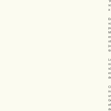
“
s
a 
E
v
p
M
e
o
j
q
L
n
só
e
d
C
in
u
G
e
d