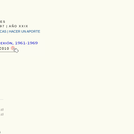
LES
97 | AÑO XXIX
ICAS
|
HACER UN APORTE
.cl
.cl
á