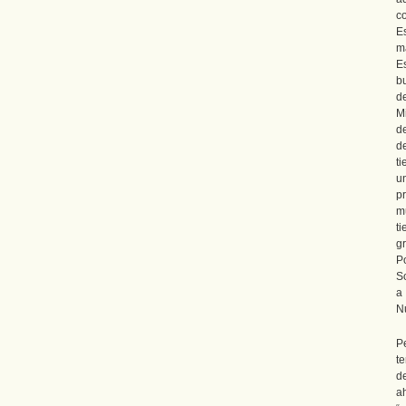
c
Es
ma
E
b
d
M
d
d
t
u
p
m
t
gr
P
S
a
N
P
t
d
a