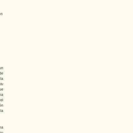
en
un
de
la
atu
ue
ha
el
ón
la
ha
su