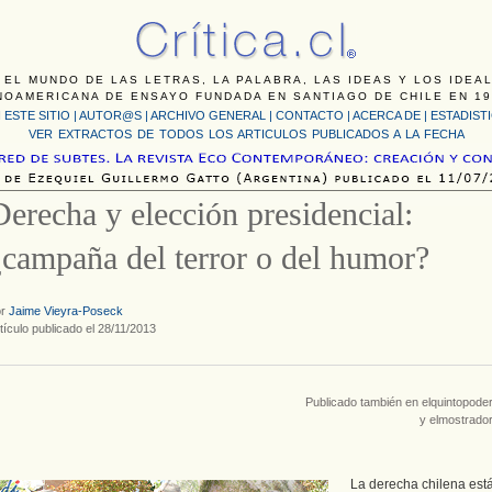
 EL MUNDO DE LAS LETRAS, LA PALABRA, LAS IDEAS Y LOS IDEA
NOAMERICANA DE ENSAYO FUNDADA EN SANTIAGO DE CHILE EN 19
 ESTE SITIO
|
AUTOR@S
|
ARCHIVO GENERAL
|
CONTACTO
|
ACERCA DE |
ESTADIST
VER EXTRACTOS DE TODOS LOS ARTICULOS PUBLICADOS A LA FECHA
Derecha y elección presidencial:
¿campaña del terror o del humor?
or
Jaime Vieyra-Poseck
tículo publicado el 28/11/2013
Publicado también en elquintopoder
y elmostrador
La derecha chilena est