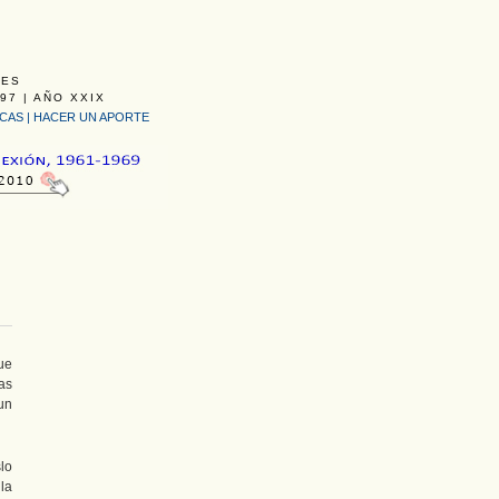
LES
97 | AÑO XXIX
ICAS
|
HACER UN APORTE
ue
las
un
lo
la