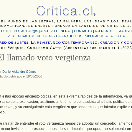
 EL MUNDO DE LAS LETRAS, LA PALABRA, LAS IDEAS Y LOS IDEA
NOAMERICANA DE ENSAYO FUNDADA EN SANTIAGO DE CHILE EN 19
 ESTE SITIO
|
AUTOR@S
|
ARCHIVO GENERAL
|
CONTACTO
|
ACERCA DE |
ESTADIST
VER EXTRACTOS DE TODOS LOS ARTICULOS PUBLICADOS A LA FECHA
El llamado voto vergüenza
or
Daniel Alejandro Gómez
tículo publicado el 18/05/2006
n estas épocas encuestológicas, en esta extrema rapidez de la información, ya q
 tanto de la explicación, asistimos al fenómeno de la subida al púlpito político de 
ncuestas, y su consiguiente voto vergüenza que tendremos que intentar explicar 
oco.
ara tratar de entender el voto vergüenza hemos de adoptar un concepto: llamémos
a mano invisible; una especie, pues, de sutil impulso que opera no solamente en 