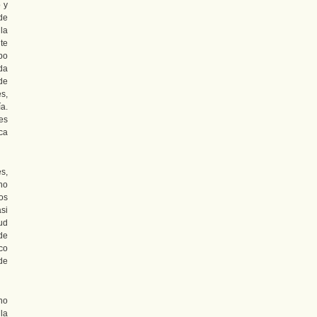
 y
de
la
te
po
da
de
s,
ía.
es
ica
s,
no
os
asi
tud
de
ico
de
no
 la