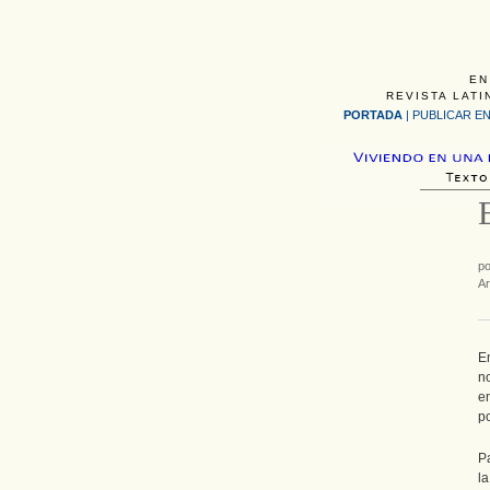
EN
REVISTA LATI
PORTADA
|
PUBLICAR EN
p
Ar
E
no
e
p
P
l