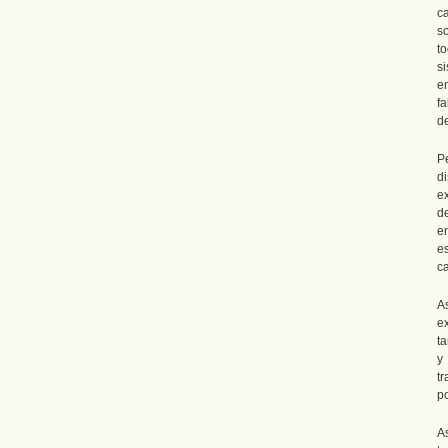
c
s
t
s
e
f
d
Pe
d
e
d
en
e
c
A
e
ta
y
t
po
A