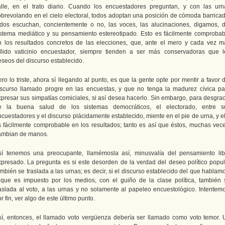
alle, en el trato diario. Cuando los encuestadores preguntan, y con las urn
obrevolando en el cielo electoral, todos adoptan una posición de cómoda barricad
odos escuchan, concientemente o no, las voces, las alucinaciones, digamos, d
istema mediático y su pensamiento estereotipado. Esto es fácilmente comprobab
n los resultados concretos de las elecciones, que, ante el mero y cada vez m
allido vaticinio encuestador, siempre tienden a ser más conservadoras que l
eseos del discurso establecido.
ro lo triste, ahora sí llegando al punto, es que la gente opte por mentir a favor 
iscurso llamado progre en las encuestas, y que no tenga la madurez cívica pa
xpresar sus simpatías comiciales, si así desea hacerlo. Sin embargo, para desgrac
e la buena salud de los sistemas democráticos, el electorado, entre s
cuestadores y el discurso plácidamente establecido, miente en el pie de urna, y e
s fácilmente comprobable en los resultados; tanto es así que éstos, muchas vece
ambian de manos.
sí tenemos una preocupante, llamémosla así, minusvalía del pensamiento lib
xpresado. La pregunta es si este desorden de la verdad del deseo político popul
mbién se traslada a las urnas; es decir, si el discurso establecido del que hablam
 que es impuesto por los medios, con el guiño de la clase política, también 
raslada al voto, a las urnas y no solamente al papeleo encuestológico. Intentemo
r fin, ver algo de este último punto.
sí, entonces, el llamado voto vergüenza debería ser llamado como voto temor. 