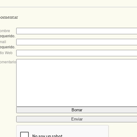
omentar
ombre
equerido.
mail
equerido.
itio Web
omentario