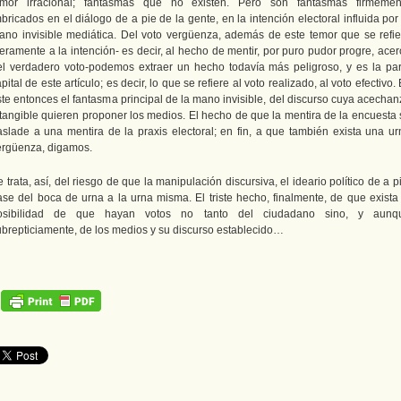
emor irracional; fantasmas que no existen. Pero son fantasmas firmemen
bricados en el diálogo de a pie de la gente, en la intención electoral influida por
ano invisible mediática. Del voto vergüenza, además de este temor que se refie
eramente a la intención- es decir, al hecho de mentir, por puro pudor progre, acer
el verdadero voto-podemos extraer un hecho todavía más peligroso, y es la par
pital de este artículo; es decir, lo que se refiere al voto realizado, al voto efectivo.
ste entonces el fantasma principal de la mano invisible, del discurso cuya acechan
ntangible quieren proponer los medios. El hecho de que la mentira de la encuesta 
raslade a una mentira de la praxis electoral; en fin, a que también exista una ur
ergüenza, digamos.
 trata, así, del riesgo de que la manipulación discursiva, el ideario político de a p
ase del boca de urna a la urna misma. El triste hecho, finalmente, de que exista 
osibilidad de que hayan votos no tanto del ciudadano sino, y aunq
ubrepticiamente, de los medios y su discurso establecido…