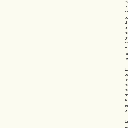
c
l
c
p
d
e
n
g
en
Y
ra
re
L
e
a
me
ma
d
el
e
p
L
ta