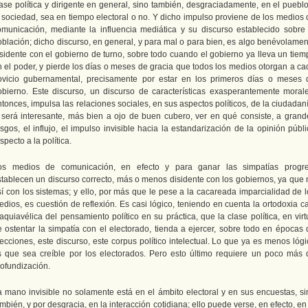
lase política y dirigente en general, sino también, desgraciadamente, en el pueblo
a sociedad, sea en tiempo electoral o no. Y dicho impulso proviene de los medios 
omunicación, mediante la influencia mediática y su discurso establecido sobre 
oblación; dicho discurso, en general, y para mal o para bien, es algo benévolamen
isidente con el gobierno de turno, sobre todo cuando el gobierno ya lleva un tiem
n el poder, y pierde los días o meses de gracia que todos los medios otorgan a ca
ovicio gubernamental, precisamente por estar en los primeros días o meses 
obierno. Este discurso, un discurso de características exasperantemente morale
tonces, impulsa las relaciones sociales, en sus aspectos políticos, de la ciudadan
 será interesante, más bien a ojo de buen cubero, ver en qué consiste, a grand
sgos, el influjo, el impulso invisible hacia la estandarización de la opinión públ
specto a la política.
os medios de comunicación, en efecto y para ganar las simpatías progre
stablecen un discurso correcto, más o menos disidente con los gobiernos, ya que 
sí con los sistemas; y ello, por más que le pese a la cacareada imparcialidad de l
dios, es cuestión de reflexión. Es casi lógico, teniendo en cuenta la ortodoxia c
quiavélica del pensamiento político en su práctica, que la clase política, en vir
e ostentar la simpatía con el electorado, tienda a ejercer, sobre todo en épocas 
ecciones, este discurso, este corpus político intelectual. Lo que ya es menos lóg
s que sea creíble por los electorados. Pero esto último requiere un poco más 
rofundización.
a mano invisible no solamente está en el ámbito electoral y en sus encuestas, si
mbién, y por desgracia, en la interacción cotidiana; ello puede verse, en efecto, en