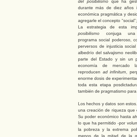
del posibilismo
que ha gestio
durante más de diez años in
económica pragmática y desid
agregarle el concepto “social
La estrategia de esta imp
posibilismo
conjuga una
programa social poderoso, con
perversos de injusticia socia
albedrío del salvajismo neolib
parte del Estado y sin un 
economía de mercado la
reproducen
ad infinitum
, per
enorme dosis de experimentaci
toda esta etapa posdictadura
también de pragmatismo para n
Los hechos y datos son estos. 
una creación de riqueza que o
Su poder económico hasta ah
lo que ha permitido -por volun
la pobreza y la extrema po
menos de la mitad de la q