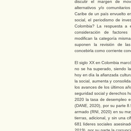
discutir el margen de mov
alternativos y/o comunitari
Caribe de un país envuelto en
social, el periodismo de inv
Colombia? La respuesta a es
consideración de factores 
modifican la categoría misma
suponen la revisión de la
concebirla como corriente con
El siglo XX en Colombia marcó
no se ha superado, siendo la 
hoy en día la afianzada cultu
la social, aumenta y consolid
los avances de los últimos añ
seguridad social y derechos h
2020 la tasa de desempleo e
(DANE, 2020), por su parte 8.
armado (RNI, 2020) en su may
tierras, adicional, y sin una c
681 líderes sociales asesina
2019), por su parte la corrup