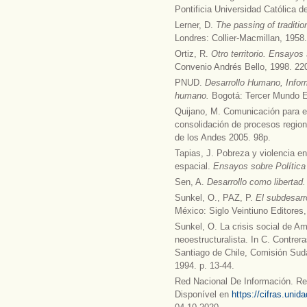
Pontificia Universidad Católica d
Lerner, D.
The passing of traditio
Londres: Collier-Macmillan, 1958
Ortiz, R.
Otro territorio. Ensayo
Convenio Andrés Bello, 1998. 22
PNUD.
Desarrollo Humano, Infor
humano.
Bogotá: Tercer Mundo Ed
Quijano, M. Comunicación para el
consolidación de procesos region
de los Andes 2005. 98p.
Tapias, J. Pobreza y violencia e
espacial.
Ensayos sobre Polític
Sen, A.
Desarrollo como libertad
Sunkel, O., PAZ, P.
El subdesarro
México: Siglo Veintiuno Editores
Sunkel, O. La crisis social de Am
neoestructuralista. In C. Contrer
Santiago de Chile, Comisión Sud
1994. p. 13-44.
Red Nacional De Información. Rep
Disponível en
https://cifras.uni