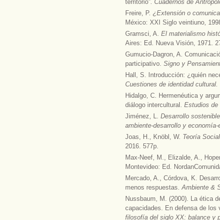
territorio”.
Cuadernos de Antropol
Freire, P.
¿Extensión o comunicac
México: XXI Siglo veintiuno, 199
Gramsci, A.
El materialismo histó
Aires: Ed. Nueva Visión, 1971. 2
Gumucio-Dagron, A. Comunicación 
participativo.
Signo y Pensamien
Hall, S. Introducción: ¿quién neces
Cuestiones de identidad cultural.
Hidalgo, C. Hermenéutica y argu
diálogo intercultural.
Estudios de 
Jiménez, L.
Desarrollo sostenibl
ambiente-desarrollo y economía-
Joas, H., Knöbl, W.
Teoría Social
2016. 577p.
Max-Neef, M., Elizalde, A., Hop
Montevideo: Ed. NordanComunida
Mercado, A., Córdova, K. Desarro
menos respuestas.
Ambiente & 
Nussbaum, M. (2000). La ética de
capacidades. En defensa de los v
filosofía del siglo XX: balance y