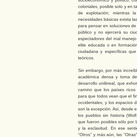
socioeconómico y político, co
coloniales, posible solo y en 
de explotación; mientras l
necesidades básicas exista l
para pensar en soluciones de d
público y no ejercerá su ciu
espectadores del mal manejo 
elite educada o en formació
ciudadana y específicas que
teóricos.
Sin embargo, por más increíb
académica densa y toma de 
desarrollo unilineal, que exho
camino que los países ricos 
para que todos vean que el fi
occidentales; y los espacios 
son la excepción. Así, desde 
los pueblos sin historia (Wol
que fueron posibles sólo por l
y la esclavitud. En ese sent
“Otros” y más aún, las “Otras