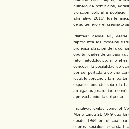
pueblos afro, negros, raiza
número de homicidios, agresi
violación policial a població
afirmativo, 2015), los femini
de su género y el asesinato si
Plantear, desde allí,
desde
reproduzca los modelos tradi
profesionalización de la com
oportunidades de un país ya c
reto metodológico, sino el esf
concebir la posibilidad de ca
por ser portadora de una conc
local, lo cercano y lo import
espacio fundado sobre la bas
arraigadas jerarquías económi
aprovechamiento del poder.
Iniciativas civiles como el
María Línea 21 ONG que funci
desde 1994 en el cual parti
líderes sociales, sociedad c