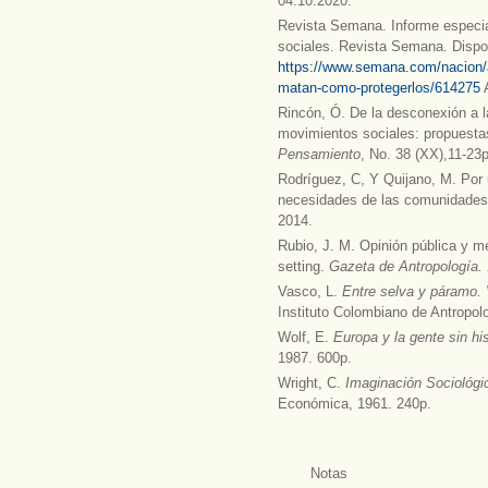
04.10.2020.
Revista Semana. Informe especia
sociales. Revista Semana. Dispo
https://www.semana.com/nacion/ar
matan-como-protegerlos/614275
A
Rincón, Ó. De la desconexión a 
movimientos sociales: propuestas
Pensamiento
, No. 38 (XX),11-23p
Rodríguez, C, Y Quijano, M. Por
necesidades de las comunidade
2014.
Rubio, J. M. Opinión pública y m
setting.
Gazeta de Antropología.
Vasco, L.
Entre selva y páramo. 
Instituto Colombiano de Antropolo
Wolf, E.
Europa y la gente sin hi
1987. 600p.
Wright, C.
Imaginación Sociológi
Económica, 1961. 240p.
Notas