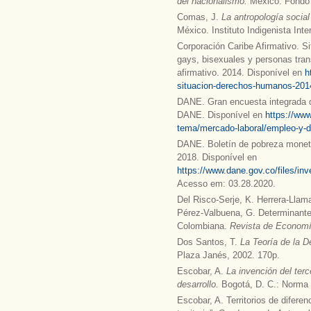
del nacionalismo.
México: Fondo 
Comas, J.
La antropología social
México. Instituto Indigenista Int
Corporación Caribe Afirmativo. S
gays, bisexuales y personas tran
afirmativo. 2014. Disponível en
h
situacion-derechos-humanos-2014
DANE. Gran encuesta integrada 
DANE. Disponível en
https://www
tema/mercado-laboral/empleo-y-
DANE. Boletín de pobreza moneta
2018. Disponível en
https://www.dane.gov.co/files/in
Acesso em: 03.28.2020.
Del Risco-Serje, K. Herrera-Llam
Pérez-Valbuena, G. Determinantes
Colombiana.
Revista de Economí
Dos Santos, T.
La Teoría de la 
Plaza Janés, 2002. 170p.
Escobar, A.
La invención del ter
desarrollo.
Bogotá, D. C.: Norma 
Escobar, A. Territorios de diferenc