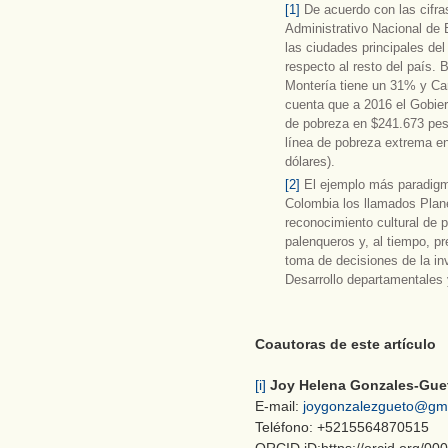
[1]
De acuerdo con las cifra
Administrativo Nacional de 
las ciudades principales d
respecto al resto del país. 
Montería tiene un 31% y Ca
cuenta que a 2016 el Gobier
de pobreza en $241.673 pes
línea de pobreza extrema e
dólares).
[2]
El ejemplo más paradigm
Colombia los llamados Plan
reconocimiento cultural de 
palenqueros y, al tiempo, pr
toma de decisiones de la in
Desarrollo departamentales 
Coautoras de este artículo
[i]
Joy Helena Gonzales-Gue
E-mail:
joygonzalezgueto@gm
Teléfono: +5215564870515