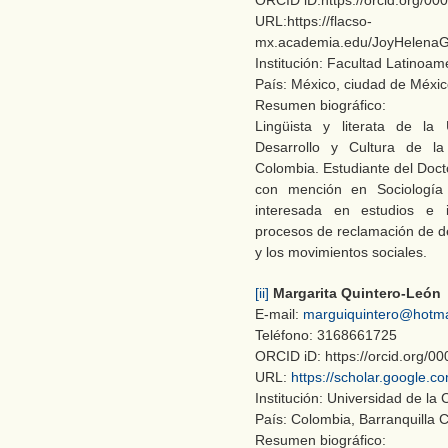
ORCID iD:https://orcid.org/0
URL:https://flacso-
mx.academia.edu/JoyHele
Institución: Facultad Latinoa
País: México, ciudad de Méxi
Resumen biográfico:
Lingüista y literata de la
Desarrollo y Cultura de la
Colombia. Estudiante del Doct
con mención en Sociología
interesada en estudios e 
procesos de reclamación de de
y los movimientos sociales.
[ii]
Margarita Quintero-León
E-mail:
marguiquintero@hotma
Teléfono: 3168661725
ORCID iD: https://orcid.org/
URL:
https://scholar.google
Institución: Universidad de la 
País: Colombia, Barranquilla 
Resumen biográfico: