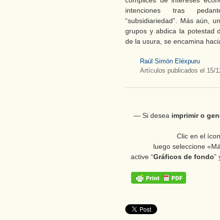
cómplices de intereses eco
intenciones tras peda
“subsidiariedad”. Más aún, 
grupos y abdica la potestad 
de la usura, se encamina hacia
Raúl Simón Eléxpuru
Artículos publicados el 15/
― Si desea
imprimir
o
gen
Clic en el íc
luego seleccione «Má
active “
Gráficos de fondo
”