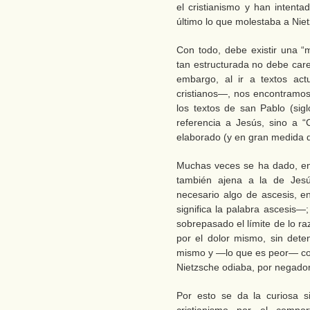
el cristianismo y han intenta
último lo que molestaba a Nie
Con todo, debe existir una “m
tan estructurada no debe care
embargo, al ir a textos act
cristianos—, nos encontramos
los textos de san Pablo (sigl
referencia a Jesús, sino a “C
elaborado (y en gran medida 
Muchas veces se ha dado, ent
también ajena a la de Jes
necesario algo de ascesis, en
significa la palabra ascesis
sobrepasado el límite de lo r
por el dolor mismo, sin det
mismo y —lo que es peor— con 
Nietzsche odiaba, por negador 
Por esto se da la curiosa s