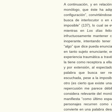
A continuación, y en relación
monólogo, que éste ha adqu
configuración”, convirtiéndos
busca de interlocutor o en 
imposible” (137), lo cual se
mientras en
Los días felic
infructuosamente mantener co
inoperante, intentando tener
“algo” que dice pueda enunciar
en tanto sujeto enunciante; 
experiencia traumática a travé
la tiene como receptora a ell
y por extensión, al espectad
palabra que busca ser re
escuchada, pese a la imposib
otro (es cierto que existe un
repercusión me parece débi
considera relevante del monó
manifiesta “como último espac
personajes recurren como úl
convierte en una palabra desa