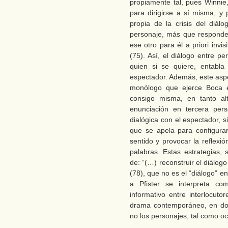
propiamente tal, pues Winnie,
para dirigirse a sí misma, y 
propia de la crisis del diál
personaje, más que responder
ese otro para él a priori invi
(75). Así, el diálogo entre p
quien si se quiere, entabl
espectador. Además, este asp
monólogo que ejerce Boca e
consigo misma, en tanto al
enunciación en tercera pers
dialógica con el espectador, 
que se apela para configurar
sentido y provocar la reflexió
palabras. Estas estrategias,
de: “(…) reconstruir el diálo
(78), que no es el “diálogo” e
a Pfister se interpreta co
informativo entre interlocut
drama contemporáneo, en don
no los personajes, tal como o