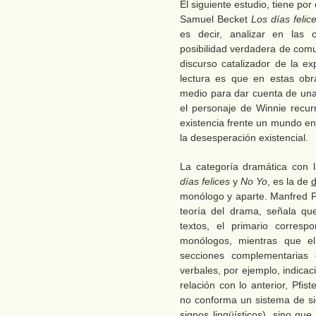
El siguiente estudio, tiene por
Samuel Becket
Los días felic
es decir, analizar en las 
posibilidad verdadera de comu
discurso catalizador de la ex
lectura es que en estas obr
medio para dar cuenta de una 
el personaje de Winnie recu
existencia frente un mundo en
la desesperación existencial.
La categoría dramática con l
días felices
y
No Yo
, es la de
d
monólogo y aparte. Manfred Pf
teoría del drama, señala qu
textos, el primario corresp
monólogos, mientras que el
secciones complementarias d
verbales, por ejemplo, indicac
relación con lo anterior, Pfi
no conforma un sistema de sig
signos lingüísticos), sino que