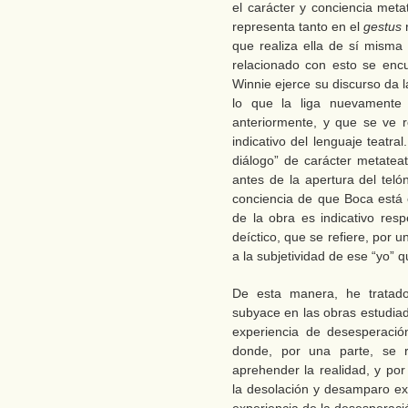
el carácter y conciencia met
representa tanto en el
gestus
r
que realiza ella de sí misma 
relacionado con esto se enc
Winnie ejerce su discurso da 
lo que la liga nuevamente 
anteriormente, y que se ve r
indicativo del lenguaje teatra
diálogo” de carácter metate
antes de la apertura del teló
conciencia de que Boca está e
de la obra es indicativo res
deíctico, que se refiere, por un
a la subjetividad de ese “yo” 
De esta manera, he tratad
subyace en las obras estudiad
experiencia de desesperació
donde, por una parte, se r
aprehender la realidad, y por
la desolación y desamparo exi