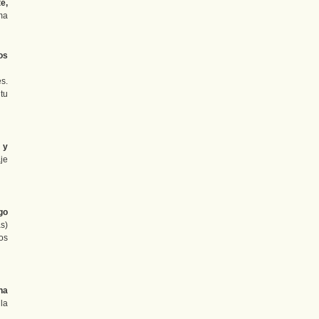
e,
ma
os
s.
tu
 y
je
go
s)
os
na
 la