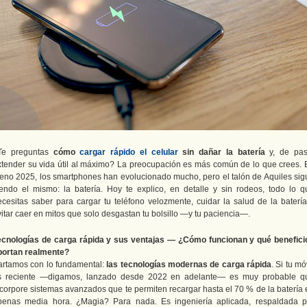
Te preguntas
cómo
cargar rápido el celular
sin dañar la batería
y, de pas
xtender su vida útil al máximo? La preocupación es más común de lo que crees. 
leno 2025, los smartphones han evolucionado mucho, pero el talón de Aquiles sig
iendo el mismo: la batería. Hoy te explico, en detalle y sin rodeos, todo lo q
ecesitas saber para cargar tu teléfono velozmente, cuidar la salud de la batería
itar caer en mitos que solo desgastan tu bolsillo —y tu paciencia—.
ecnologías de carga rápida y sus ventajas — ¿Cómo funcionan y qué benefici
portan realmente?
artamos con lo fundamental:
las tecnologías modernas de carga rápida
. Si tu mó
s reciente —digamos, lanzado desde 2022 en adelante— es muy probable q
ncorpore sistemas avanzados que te permiten recargar hasta el 70 % de la batería 
penas media hora. ¿Magia? Para nada. Es ingeniería aplicada, respaldada p