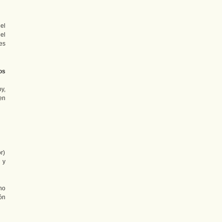
el
el
es
os
oy,
en
r)
 y
no
ón