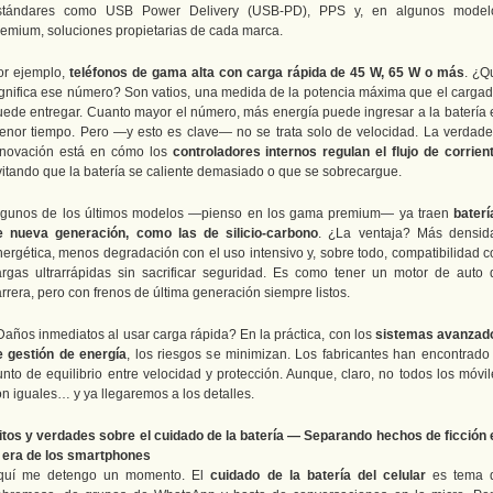
stándares como USB Power Delivery (USB-PD), PPS y, en algunos model
remium, soluciones propietarias de cada marca.
or ejemplo,
teléfonos de gama alta con carga rápida de 45 W, 65 W o más
. ¿Q
ignifica ese número? Son vatios, una medida de la potencia máxima que el cargad
uede entregar. Cuanto mayor el número, más energía puede ingresar a la batería 
enor tiempo. Pero —y esto es clave— no se trata solo de velocidad. La verdade
nnovación está en cómo los
controladores internos regulan el flujo de corrien
vitando que la batería se caliente demasiado o que se sobrecargue.
lgunos de los últimos modelos —pienso en los gama premium— ya traen
baterí
e nueva generación, como las de silicio-carbono
. ¿La ventaja? Más densid
nergética, menos degradación con el uso intensivo y, sobre todo, compatibilidad c
argas ultrarrápidas sin sacrificar seguridad. Es como tener un motor de auto 
rrera, pero con frenos de última generación siempre listos.
Daños inmediatos al usar carga rápida? En la práctica, con los
sistemas avanzad
e gestión de energía
, los riesgos se minimizan. Los fabricantes han encontrado 
unto de equilibrio entre velocidad y protección. Aunque, claro, no todos los móvil
n iguales… y ya llegaremos a los detalles.
itos y verdades sobre el cuidado de la batería — Separando hechos de ficción 
a era de los smartphones
quí me detengo un momento. El
cuidado de la batería del celular
es tema 