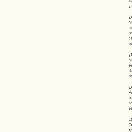
s
¿
¿
M
m
p
c
es
¿
M
e
du
pr
¿
V
b
s
e
¿
E
e