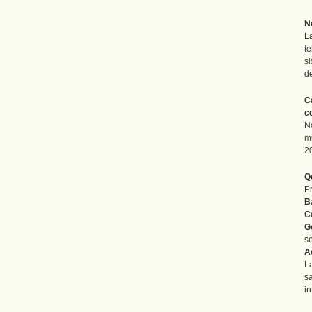
N
L
t
s
d
C
c
N
m
2
Q
P
B
C
G
s
A
L
s
i