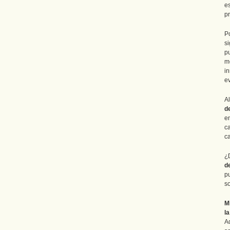
e
p
P
s
p
m
i
e
A
d
e
c
ca
¿
d
p
so
M
l
A