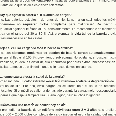
obremesa, de grupos de WhatsApp y hasta de conversaciones en la micro. Per
cuánto de lo que se dice es cierto? Aclaremos.
Hay que agotar la batería al 0 % antes de cargar?
ito. Las baterías actuales —de iones de litio, la norma en casi todos los móvil
odernos—
no requieren ciclos completos
para “calibrarse”. De hecho, 
erjudicial agotar el teléfono al 0 % constantemente. Lo recomendable es mantener 
arga en el rango del 30 al 80 %. Así,
prolongas la vida útil de la batería
y evit
trés innecesario en las celdas.
Dejar el celular cargando toda la noche lo arruina?
ito. Los
sistemas modernos de gestión de batería cortan automáticamente 
nergía
al llegar al 100 %, previniendo sobrecarga. No obstante, si buscas máxi
rabilidad, lo ideal es evitar dejarlo enchufado por horas extras innecesarias; en
áctica, tampoco es el fin del mundo si lo haces de vez en cuando.
La temperatura afecta la salud de la batería?
erdad rotunda. El
calor extremo —o el frío intenso— acelera la degradación
de l
aterías de litio. Por eso, evita cargar los celulares bajo el sol o en ambient
ofocantes. Si el móvil se calienta demasiado durante la carga, mejor desconectarlo
sperar a que baje la temperatura. Suena lógico, pero muchos lo ignoran.
Cuánto dura una batería de celular hoy en día?
n promedio,
la batería de un teléfono móvil dura entre 2 y 3 años
o, si prefier
ntre 500 y 2.500 ciclos completos de carga (según el uso y la calidad del mane