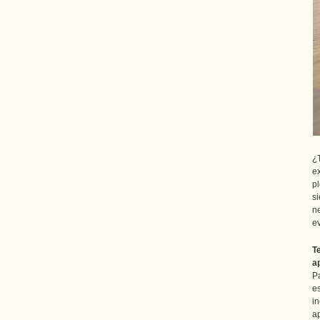
¿
e
p
s
n
ev
T
a
P
e
i
a