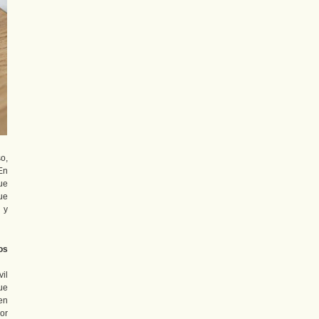
o,
En
ue
ue
 y
os
vil
ue
en
or