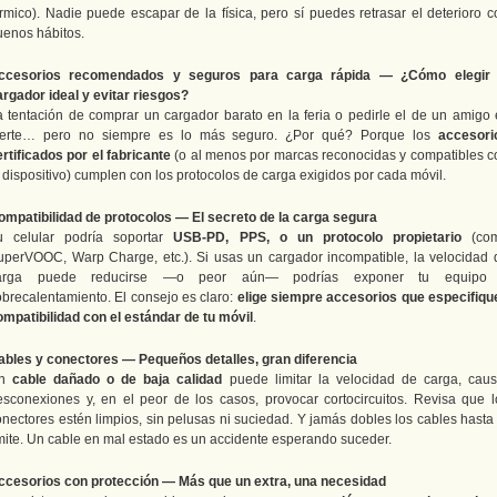
érmico). Nadie puede escapar de la física, pero sí puedes retrasar el deterioro c
uenos hábitos.
ccesorios recomendados y seguros para carga rápida — ¿Cómo elegir 
argador ideal y evitar riesgos?
a tentación de comprar un cargador barato en la feria o pedirle el de un amigo 
uerte… pero no siempre es lo más seguro. ¿Por qué? Porque los
accesori
rtificados por el fabricante
(o al menos por marcas reconocidas y compatibles c
 dispositivo) cumplen con los protocolos de carga exigidos por cada móvil.
ompatibilidad de protocolos — El secreto de la carga segura
u celular podría soportar
USB-PD, PPS, o un protocolo propietario
(co
uperVOOC, Warp Charge, etc.). Si usas un cargador incompatible, la velocidad 
arga puede reducirse —o peor aún— podrías exponer tu equipo
obrecalentamiento. El consejo es claro:
elige siempre accesorios que especifiqu
ompatibilidad con el estándar de tu móvil
.
ables y conectores — Pequeños detalles, gran diferencia
Un
cable dañado o de baja calidad
puede limitar la velocidad de carga, caus
esconexiones y, en el peor de los casos, provocar cortocircuitos. Revisa que l
onectores estén limpios, sin pelusas ni suciedad. Y jamás dobles los cables hasta 
ímite. Un cable en mal estado es un accidente esperando suceder.
ccesorios con protección — Más que un extra, una necesidad