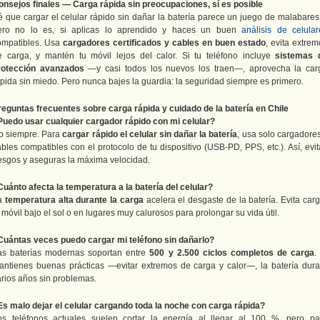
onsejos finales — Carga rápida sin preocupaciones, sí es posible
é que cargar el celular rápido sin dañar la batería parece un juego de malabare
ero no lo es, si aplicas lo aprendido y haces un buen
análisis de celular
ompatibles. Usa
cargadores certificados y cables en buen estado
, evita extre
e carga, y mantén tu móvil lejos del calor. Si tu teléfono incluye
sistemas 
rotección avanzados
—y casi todos los nuevos los traen—, aprovecha la car
ápida sin miedo. Pero nunca bajes la guardia: la seguridad siempre es primero.
reguntas frecuentes sobre carga rápida y cuidado de la batería en Chile
Puedo usar cualquier cargador rápido con mi celular?
o siempre. Para
cargar rápido el celular sin dañar la batería
, usa solo cargadore
bles compatibles con el protocolo de tu dispositivo (USB-PD, PPS, etc.). Así, evi
iesgos y aseguras la máxima velocidad.
Cuánto afecta la temperatura a la batería del celular?
a
temperatura alta durante la carga
acelera el desgaste de la batería. Evita car
 móvil bajo el sol o en lugares muy calurosos para prolongar su vida útil.
Cuántas veces puedo cargar mi teléfono sin dañarlo?
as baterías modernas soportan entre
500 y 2.500 ciclos completos de carga
.
antienes buenas prácticas —evitar extremos de carga y calor—, la batería dura
arios años sin problemas.
Es malo dejar el celular cargando toda la noche con carga rápida?
os teléfonos actuales suelen cortar la energía al llegar al 100 %, pero pa