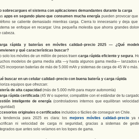
o sobrecargues el sistema con aplicaciones demandantes durante la carga
as
apps en segundo plano que consumen mucha energía
pueden provocar que 
eléfono se caliente demasiado mientras carga. Cierra lo innecesario y deja que 
istema se enfoque en recargar. Una pequeña molestia que ahorra grandes dolor
e cabeza.
arga rápida y baterías en móviles calidad–precio 2025 — ¿Qué model
onvienen y qué características buscar?
o solo los móviles de un millón de pesos traen
carga rápida eficiente y segura
. H
uchos modelos de gama media alta —y hasta algunos gama media— lanzados 
025 incorporan baterías de más de 5.000 mAh y sistemas de carga de 45 W o más.
ué buscar en un celular calidad–precio con buena batería y carga rápida
rioriza equipos que ofrezcan:
atería de alta capacidad
(más de 5.000 mAh para mayor autonomía)
arga rápida certificada
(45 W o superior, compatible con el estándar de tu cargado
estión inteligente de energía
(controladores internos que equilibran velocidad
eguridad)
ccesorios originales o certificados
incluidos o fáciles de conseguir en Chile.
a tendencia para 2025 es clara: los
mejores móviles calidad–precio
ya 
acrifican ni velocidad de carga ni seguridad, gracias a sistemas de gesti
ntegrados que antes solo veíamos en los topes de gama.