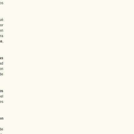
os
ué
or
en
ra
te
,
as
ad
on
de
os
el
es
en
de