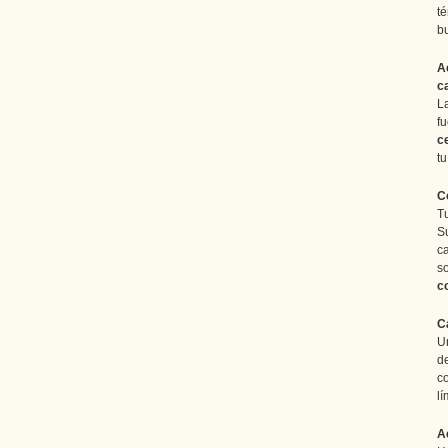
t
b
A
c
L
f
ce
tu
C
T
S
c
s
c
C
d
c
l
A