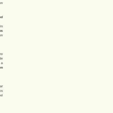
on
el
es
os
on
mo
de
 a
en
ar
os
el