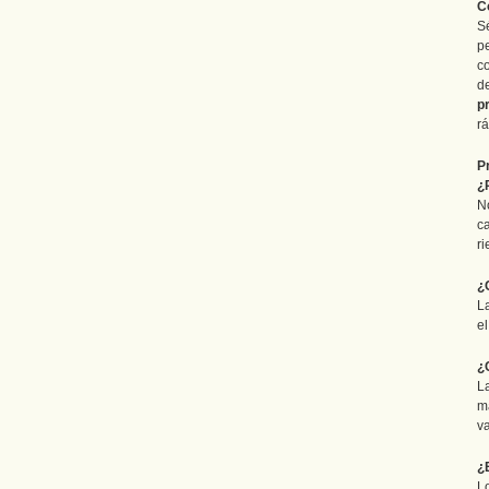
C
S
p
c
d
p
r
P
¿
N
ca
r
¿
L
el
¿
L
m
v
¿
L