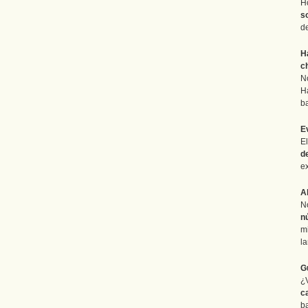
H
s
d
H
c
N
H
ba
E
E
d
e
A
No
n
m
la
G
¿
c
b