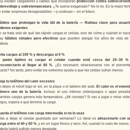
oy existen cargadores y cables que incorporan
protección contra sobrecorrient
obrevoltaje y sobretemperatura
. ¿Te suena exagerado? No lo es. Es la mejor for
e evitar sorpresas desagradables —y costosas— en el futuro.
ábitos que prolongan la vida útil de la batería — Rutinas clave para usuari
hilenos exigentes
o se trata solo de qué tan rápido cargas el celular, sino de cómo y cuándo lo hace
ay
hábitos simples pero efectivos
que pueden alargar los años de vida de 
tería.
vita cargas al 100 % y descargas al 0 %
l
punto óptimo es cargar el celular cuando esté cerca del 20–30 %
esconectarlo al llegar al 80 %
. ¿Es necesario obsesionarse con el porcenta
xacto? No tanto, pero evitar los extremos ayuda a que las celdas sufran menos.
leja tu teléfono del calor excesivo
 dejes el móvil bajo el sol, en la playa o el tablero del auto.
El calor es el enemi
úmero uno de la batería
. Incluso el uso intenso (videojuegos o apps pesada
ientras cargas genera más temperatura. ¿Mi consejo? Si vas a jugar o mirar vide
rgos, espera a que termine la carga.
uarda el teléfono con carga intermedia si no lo usas
Vas a dejar el celular guardado por semanas? Lo ideal es
almacenarlo con u
arga entre el 40 y 60 %
, y en un lugar fresco y seco. Así, cuando lo uses de nuevo,
atería habrá sufrido menos desgaste.