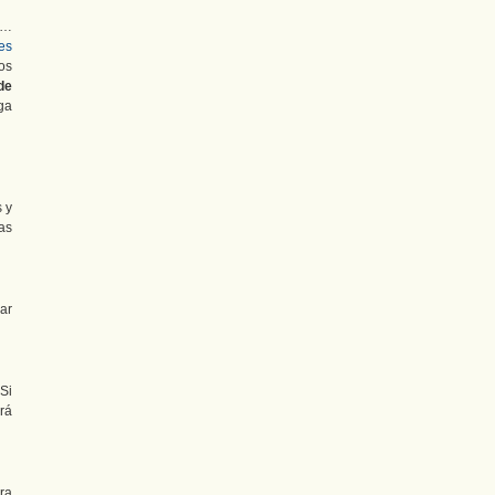
s…
es
mos
de
ga
s y
tas
gar
 Si
rá
ra