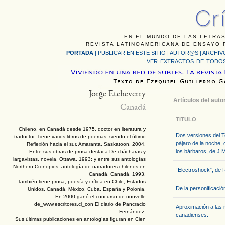
EN EL MUNDO DE LAS LETRAS
REVISTA LATINOAMERICANA DE ENSAYO F
PORTADA
|
PUBLICAR EN ESTE SITIO
|
AUTOR@S
|
ARCHIV
VER EXTRACTOS DE TODOS
Jorge Etcheverry
Artículos del auto
Canadá
TITULO
Chileno, en Canadá desde 1975, doctor en literatura y
Dos versiones del 
traductor. Tiene varios libros de poemas, siendo el último
pájaro de la noche
Reflexión hacia el sur, Amaranta, Saskatoon, 2004.
los bárbaros, de J.
Entre sus obras de prosa destaca De chácharas y
largavistas, novela, Ottawa, 1993; y entre sus antologías
Northern Cronopios, antología de narradores chilenos en
“Electroshock”, de R
Canadá, Canadá, 1993.
También tiene prosa, poesía y crítica en Chile, Estados
De la personificación
Unidos, Canadá, México, Cuba, España y Polonia.
En 2000 ganó el concurso de nouvelle
de_www.escritores.cl_con El diario de Pancracio
Aproximación a las r
Fernández.
canadienses.
Sus últimas publicaciones en antologías figuran en Cien