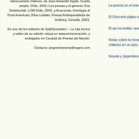
microcuentos chilenos, de Juan Armando Epple, Cuarto
La poesía en el mar
propio, Chile, 2002; Los poetas y el general, Eva
Golsdschidt, LOM Chile, 2002, y Anaconda, Antología di
Poeti Americani, Elías Letelier, Poetas Antiimperialistas de
El Obsceno pájaro de
América, Canadá, 2003.
El ojo escindido: au
Es uno de los editores de Split/Quotation – La cita trunca
y editor de su edición virtual en www.etcheverry.info, y
embajador en Canadá de Poetas del Mundo.
Notas sobre la rece
chilenos en un país
Contacto: jorgeetcheverry@rogers.com
Novela y dependenci