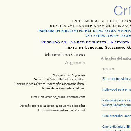
EN EL MUNDO DE LAS LETRAS
REVISTA LATINOAMERICANA DE ENSAYO F
PORTADA
|
PUBLICAR EN ESTE SITIO
|
AUTOR@S
|
ARCHIV
VER EXTRACTOS DE TODOS
Maximiliano Curcio
Artículos del auto
Argentina
TITULO
Nacionalidad: Argentino
El terrorismo visto 
Grado académico: Estudios terciarios.
Especialidad: Crítica y Realización Cinematográfica.
Temas de interés: arte y cultura.
Hollywood está en p
e-mail: Maximiliano_curcio@hotmail.com
Relaciones entre cin
William Shakespear
Ver más sobre el autor en la siguiente dirección:
https://www.maximilianocurcio.com/
Cine brasileño: doss
Cine y dictadura. El