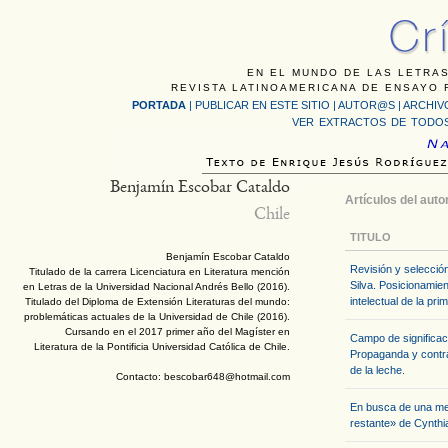
EN EL MUNDO DE LAS LETRAS
REVISTA LATINOAMERICANA DE ENSAYO F
PORTADA
|
PUBLICAR EN ESTE SITIO
|
AUTOR@S
|
ARCHIV
VER EXTRACTOS DE TODOS
Benjamín Escobar Cataldo
Artículos del auto
Chile
TITULO
Benjamín Escobar Cataldo
Revisión y selecció
Titulado de la carrera Licenciatura en Literatura mención
Silva. Posicionamient
en Letras de la Universidad Nacional Andrés Bello (2016).
intelectual de la pri
Titulado del Diploma de Extensión Literaturas del mundo:
problemáticas actuales de la Universidad de Chile (2016).
Cursando en el 2017 primer año del Magíster en
Campo de significac
Literatura de la Pontificia Universidad Católica de Chile.
Propaganda y contra
de la leche.
Contacto: bescobar648@hotmail.com
En busca de una mem
restante» de Cynthi