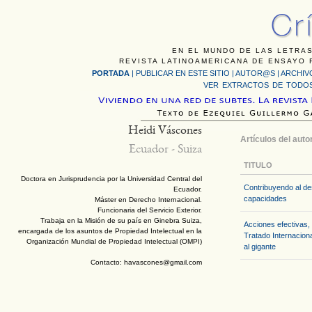
EN EL MUNDO DE LAS LETRAS
REVISTA LATINOAMERICANA DE ENSAYO F
PORTADA
|
PUBLICAR EN ESTE SITIO
|
AUTOR@S
|
ARCHIV
VER EXTRACTOS DE TODOS
Heidi Váscones
Artículos del auto
Ecuador - Suiza
TITULO
Doctora en Jurisprudencia por la Universidad Central del
Contribuyendo al de
Ecuador.
capacidades
Máster en Derecho Internacional.
Funcionaria del Servicio Exterior.
Trabaja en la Misión de su país en Ginebra Suiza,
Acciones efectivas, 
encargada de los asuntos de Propiedad Intelectual en la
Tratado Internacion
Organización Mundial de Propiedad Intelectual (OMPI)
al gigante
Contacto: havascones@gmail.com