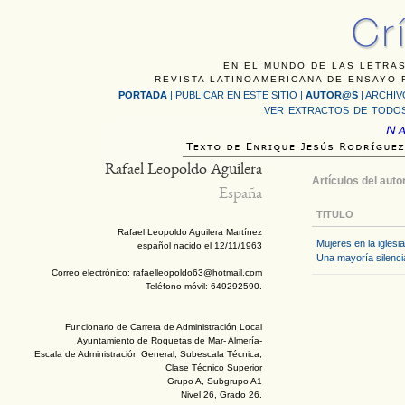
EN EL MUNDO DE LAS LETRAS
REVISTA LATINOAMERICANA DE ENSAYO F
PORTADA
|
PUBLICAR EN ESTE SITIO
|
AUTOR@S
|
ARCHIV
VER EXTRACTOS DE TODOS
Rafael Leopoldo Aguilera
Artículos del auto
España
TITULO
Rafael Leopoldo Aguilera Martínez
Mujeres en la iglesia
español nacido el 12/11/1963
Una mayoría silenci
Correo electrónico: rafaelleopoldo63@hotmail.com
Teléfono móvil: 649292590.
Funcionario de Carrera de Administración Local
Ayuntamiento de Roquetas de Mar- Almería-
Escala de Administración General, Subescala Técnica,
Clase Técnico Superior
Grupo A, Subgrupo A1
Nivel 26, Grado 26.