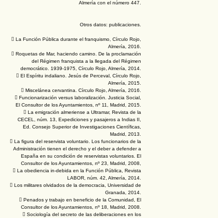
Almería con el número 447.
Otros datos: publicaciones.
 La Función Pública durante el franquismo, Círculo Rojo,
Almería, 2016.
 Roquetas de Mar, haciendo camino. De la proclamación
del Régimen franquista a la llegada del Régimen
democrático. 1939-1975, Círculo Rojo, Almería, 2014.
 El Espíritu indaliano. Jesús de Perceval, Círculo Rojo,
Almería, 2015.
 Miscelánea cervantina. Círculo Rojo, Almería, 2016.
 Funcionarización versus laboralización. Justicia Social,
El Consultor de los Ayuntamientos, nº 11, Madrid, 2015.
 La emigración almeriense a Ultramar, Revista de la
CECEL, núm. 13, Expediciones y pasajeros a Indias II,
Ed. Consejo Superior de Investigaciones Científicas,
Madrid, 2013.
 La figura del reservista voluntario. Los funcionarios de la
Administración tienen el derecho y el deber a defender a
España en su condición de reservistas voluntarios. El
Consultor de los Ayuntamientos, nº 23, Madrid, 2008,
 La obediencia in-debida en la Función Pública, Revista
LABOR, núm. 42, Almería, 2014.
 Los militares olvidados de la democracia, Universidad de
Granada, 2014.
 Penados y trabajo en beneficio de la Comunidad, El
Consultor de los Ayuntamientos, nº 18, Madrid, 2008.
 Sociología del secreto de las deliberaciones en los