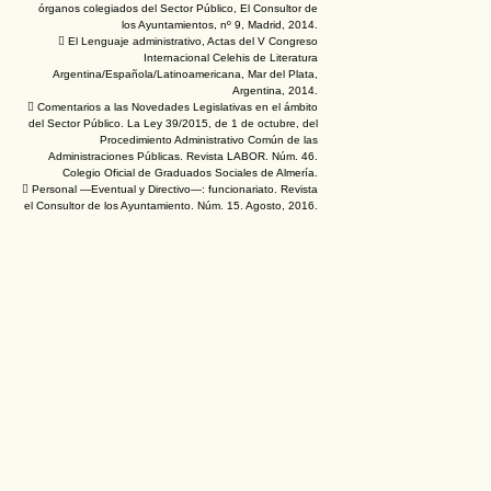
órganos colegiados del Sector Público, El Consultor de
los Ayuntamientos, nº 9, Madrid, 2014.
 El Lenguaje administrativo, Actas del V Congreso
Internacional Celehis de Literatura
Argentina/Española/Latinoamericana, Mar del Plata,
Argentina, 2014.
 Comentarios a las Novedades Legislativas en el ámbito
del Sector Público. La Ley 39/2015, de 1 de octubre, del
Procedimiento Administrativo Común de las
Administraciones Públicas. Revista LABOR. Núm. 46.
Colegio Oficial de Graduados Sociales de Almería.
 Personal —Eventual y Directivo—: funcionariato. Revista
el Consultor de los Ayuntamiento. Núm. 15. Agosto, 2016.