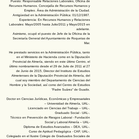
Puesto: Responsable Relaciones Laborales, Oficina de
Recursos Humanos. Concejalía de Recursos Humanos y
Empleo. Área de Administración de la Ciudad.
Antigüedad en la Administración Pública: 01/12/1987.
Experiencia: En Recursos Humanos y Relaciones
Laborales: Mayo/2005 hasta Julio/2011 y Mayo/2015 en
adelante.
Asimismo, ocupé el puesto de Jefe de la Oficina de la
Secretaría General del Ayuntamiento de Roquetas de
Mar.
He prestado servicios en la Administración Pública, tanto
en el Ministerio de Hacienda como en la Diputación
Provincial de Almería, siendo en este último Centro, el
último nombramiento desde el 29 de Julio de 2011 al 27
de Junio de 2015, Director del Instituto de Estudios
Almerienses de la Diputación Provincial de Almería, del
cual soy miembro del Departamento de Ciencias del
Hombre y la Sociedad, así como del Centro de Estudios
“Padre Suárez” de Guadix.
Doctor en Ciencias Jurídicas, Económicas y Empresariales
– Universidad de Almería, UAL-.
Licenciado en Ciencias del Trabajo – UAL-.
Graduado Social - UAL-.
Técnico en Prevención de Riesgos Laboral - Fundación
Social y Laboral Almería – UAL-
Diploma de Estudios Avanzados – DEA, UAL-.
Curso de Aptitud Pedagógica - CAP, UAL-.
Colegiado en el Ilustre Colegio de Graduados Sociales de