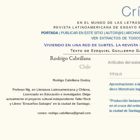
EN EL MUNDO DE LAS LETRAS
REVISTA LATINOAMERICANA DE ENSAYO F
PORTADA
|
PUBLICAR EN ESTE SITIO
|
AUTOR@S
|
ARCHIV
VER EXTRACTOS DE TODOS
Rodrigo Cabrillana
Artículos del auto
Chile
TITULO
Rodrigo Cabrillana Godoy.
Aproximaciones a la e
disco Monstruos baj
Profesor Mg. en Literatura Latinoamericana y Chilena,
Licenciado en Educación e investigador. Dirige
actualmente el proyecto cultural independiente Taller Rock
“Producción fantas
y Libros "Ensueños Salvajes" en la ciudad de Santiago.
en el cruce del orde
la ciudad de Santiag
correo: rodrigo.cabrillana@gmail.com