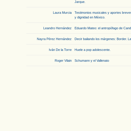
Jarque.
Laura Murcia
Testimonios musicales y aportes breves 
y dignidad en México.
Leandro Hernández
Eduardo Mateo: el antropófago de Can
Nayra Pérez Hernández
Decir bailando los márgenes: Border. La
Iván De la Torre
Huele a pop adolescente.
Roger Vilain
Schumann y el Vallenato