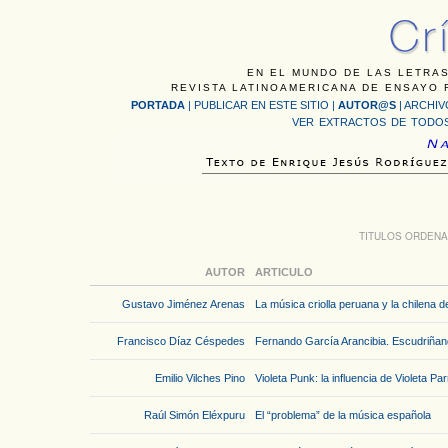
EN EL MUNDO DE LAS LETRAS
REVISTA LATINOAMERICANA DE ENSAYO F
PORTADA
|
PUBLICAR EN ESTE SITIO
|
AUTOR@S
|
ARCHIV
VER EXTRACTOS DE TODOS
TITULOS ORDENA
AUTOR
ARTICULO
Gustavo Jiménez Arenas
La música criolla peruana y la chilena 
Francisco Díaz Céspedes
Fernando García Arancibia. Escudriñand
Emilio Vilches Pino
Violeta Punk: la influencia de Violeta Pa
Raúl Simón Eléxpuru
El “problema” de la música española