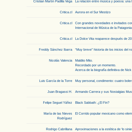
Cristian Martín Padilla Vega
La relación entre música y poesía: una 
Critica.cl
Aurora en el Sur Mestizo
Critica.cl
Con grandes novedades e invitados comi
Internacional de Música de la Patagonia
Critica.cl
La Dolce Vita reaparece después de 20
Freddy Sánchez Ibarra
“Muy breve” historia de los inicios del r
Nicolás Valencia
Maldito Mito.
Recordado por un momento.
Acerca de la biografía definitiva de Nic
Luis García de la Torre
Muy personal, condimento: cuatro boler
Juan Bragassi H.
Armando Carrera y sus Nostalgias Musi
Felipe Seguel Yáñez
Black Sabbath: ¿El Fin?
María de las Nieves
El Corrido popular mexicano como elemen
Rodríguez
Rodrigo Cabrillana
Aproximaciones a la estética de ‘lo sini